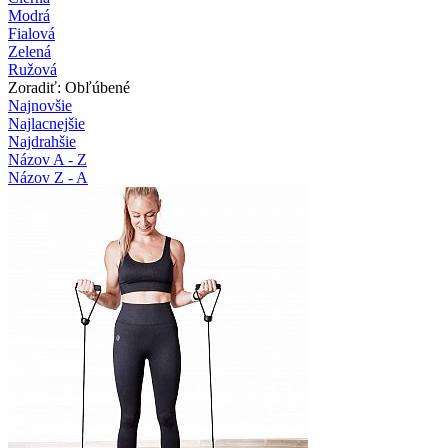
Modrá
Fialová
Zelená
Ružová
Zoradiť: Obľúbené
Najnovšie
Najlacnejšie
Najdrahšie
Názov A - Z
Názov Z - A