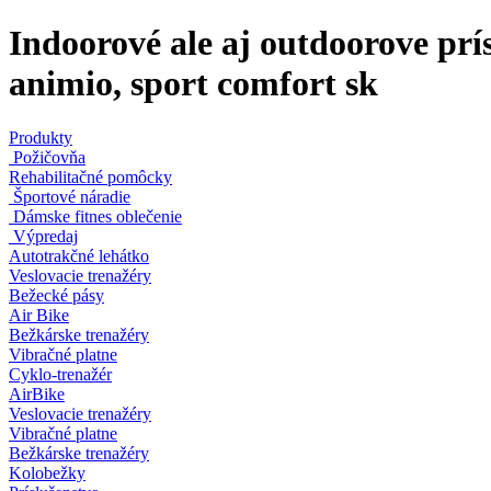
Indoorové ale aj outdoorove prí
animio, sport comfort sk
Produkty
Požičovňa
Rehabilitačné pomôcky
Športové náradie
Dámske fitnes oblečenie
Výpredaj
Autotrakčné lehátko
Veslovacie trenažéry
Bežecké pásy
Air Bike
Bežkárske trenažéry
Vibračné platne
Cyklo-trenažér
AirBike
Veslovacie trenažéry
Vibračné platne
Bežkárske trenažéry
Kolobežky