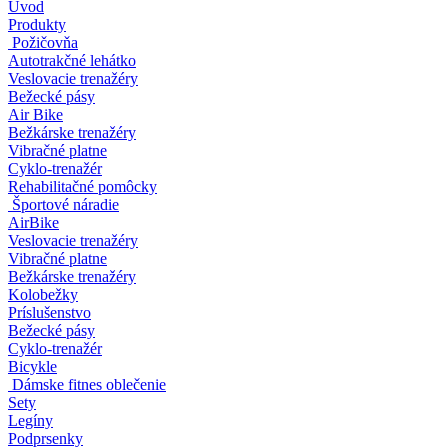
Úvod
Produkty
Požičovňa
Autotrakčné lehátko
Veslovacie trenažéry
Bežecké pásy
Air Bike
Bežkárske trenažéry
Vibračné platne
Cyklo-trenažér
Rehabilitačné pomôcky
Športové náradie
AirBike
Veslovacie trenažéry
Vibračné platne
Bežkárske trenažéry
Kolobežky
Príslušenstvo
Bežecké pásy
Cyklo-trenažér
Bicykle
Dámske fitnes oblečenie
Sety
Legíny
Podprsenky