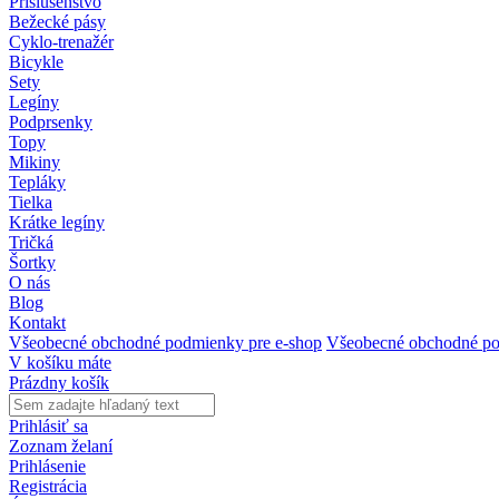
Príslušenstvo
Bežecké pásy
Cyklo-trenažér
Bicykle
Sety
Legíny
Podprsenky
Topy
Mikiny
Tepláky
Tielka
Krátke legíny
Tričká
Šortky
O nás
Blog
Kontakt
Všeobecné obchodné podmienky pre e-shop
Všeobecné obchodné po
V košíku máte
Prázdny košík
Prihlásiť sa
Zoznam želaní
Prihlásenie
Registrácia