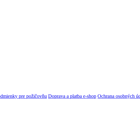
dmienky pre požičovňu
Doprava a platba e-shop
Ochrana osobných ú