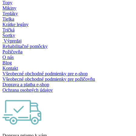
Topy
Mikiny
Tepláky
Tielka
Krátke legíny
Tričká
Šortky
Výpredaj
Rehabilitačné pomôcky
Požičovňa
O nás
Blog
Kontakt
Všeobecné obchodné podmienky pre e-shop
Všeobecné obchodné podmienky pre požičovňu
Doprava a platba e-shop
Ochrana osobných údajov
Doprava priamo k vám