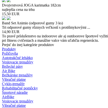
Dvojvrstvová JOGA karimatka 182cm
najlepšia cena na trhu
15,50
EUR
Band Set Animio (odporové gumy 3 ks)
Tri odporové gumy rôznych veľkostí s protišmykovými ...
14,90
EUR
To pravé príslušenstvo na indoorove ale aj outdoorove športové vyži
pri fitness cvičeniach a masážne valce vám uľahčia regeneráciu.
Prejsť do inej kategórie produktov
Produkty
Požičovňa
Autotrakčné lehátko
Veslovacie trenažéry
Bežecké pásy
Air Bike
Bežkárske trenažéry
Vibračné platne
Cyklo-trenažér
Rehabilitačné pomôcky
Športové náradie
AirBike
Veslovacie trenažéry
Vibračné platne