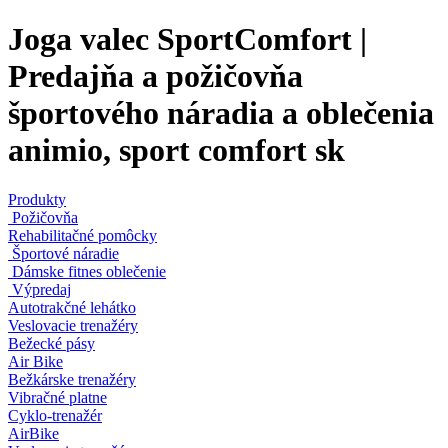
Joga valec SportComfort |
Predajňa a požičovňa
športového náradia a oblečenia
animio, sport comfort sk
Produkty
Požičovňa
Rehabilitačné pomôcky
Športové náradie
Dámske fitnes oblečenie
Výpredaj
Autotrakčné lehátko
Veslovacie trenažéry
Bežecké pásy
Air Bike
Bežkárske trenažéry
Vibračné platne
Cyklo-trenažér
AirBike