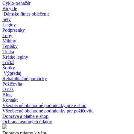
Cyklo-trenažér
Bicykle
Dámske fitnes oblečenie
Sety
Legíny
Podprsenky
Topy
Mikiny
Tepláky
Tielka
Krátke legíny
Tričká
Šortky
Výpredaj
Rehabilitačné pomôcky
Požičovňa
O nás
Blog
Kontakt
Všeobecné obchodné podmienky pre e-shop
Všeobecné obchodné podmienky pre požičovňu
Doprava a platba e-shop
Ochrana osobných údajov
Doprava priamo k vám