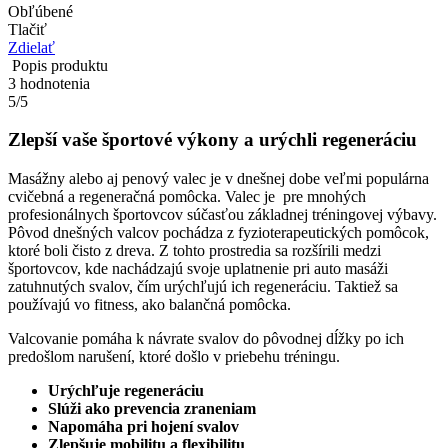
Obľúbené
Tlačiť
Zdielať
Popis produktu
3
hodnotenia
5
/
5
Zlepší vaše športové výkony a urýchli regeneráciu
Masážny alebo aj penový valec je v dnešnej dobe veľmi populárna
cvičebná a regeneračná pomôcka. Valec je pre mnohých
profesionálnych športovcov súčasťou základnej tréningovej výbavy.
Pôvod dnešných valcov pochádza z fyzioterapeutických pomôcok,
ktoré boli čisto z dreva. Z tohto prostredia sa rozšírili medzi
športovcov, kde nachádzajú svoje uplatnenie pri auto masáži
zatuhnutých svalov, čím urýchľujú ich regeneráciu. Taktiež sa
používajú vo fitness, ako balančná pomôcka.
Valcovanie pomáha k návrate svalov do pôvodnej dĺžky po ich
predošlom narušení, ktoré došlo v priebehu tréningu.
Urýchľuje regeneráciu
Slúži ako prevencia zraneniam
Napomáha pri hojení svalov
Zlepšuje mobilitu a flexibilitu