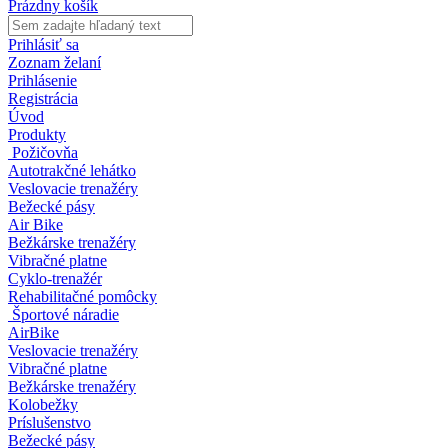
Prázdny košík
Prihlásiť sa
Zoznam želaní
Prihlásenie
Registrácia
Úvod
Produkty
Požičovňa
Autotrakčné lehátko
Veslovacie trenažéry
Bežecké pásy
Air Bike
Bežkárske trenažéry
Vibračné platne
Cyklo-trenažér
Rehabilitačné pomôcky
Športové náradie
AirBike
Veslovacie trenažéry
Vibračné platne
Bežkárske trenažéry
Kolobežky
Príslušenstvo
Bežecké pásy