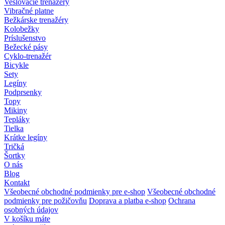
Veslovacie trenažéry
Vibračné platne
Bežkárske trenažéry
Kolobežky
Príslušenstvo
Bežecké pásy
Cyklo-trenažér
Bicykle
Sety
Legíny
Podprsenky
Topy
Mikiny
Tepláky
Tielka
Krátke legíny
Tričká
Šortky
O nás
Blog
Kontakt
Všeobecné obchodné podmienky pre e-shop
Všeobecné obchodné
podmienky pre požičovňu
Doprava a platba e-shop
Ochrana
osobných údajov
V košíku máte