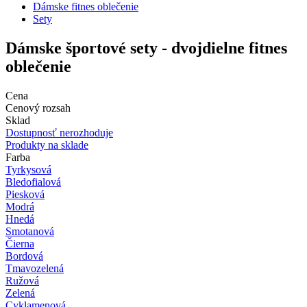
Dámske fitnes oblečenie
Sety
Dámske športové sety - dvojdielne fitnes
oblečenie
Cena
Cenový rozsah
Sklad
Dostupnosť nerozhoduje
Produkty na sklade
Farba
Tyrkysová
Bledofialová
Piesková
Modrá
Hnedá
Smotanová
Čierna
Bordová
Tmavozelená
Ružová
Zelená
Cyklamenová