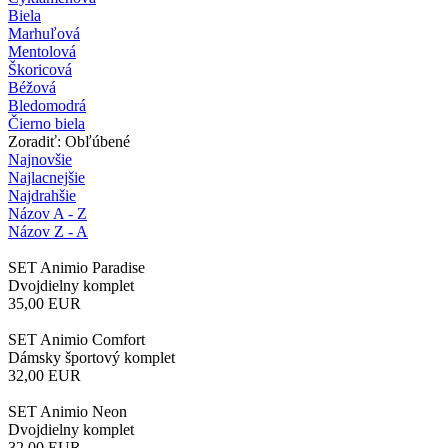
Biela
Marhuľová
Mentolová
Škoricová
Béžová
Bledomodrá
Čierno biela
Zoradiť: Obľúbené
Najnovšie
Najlacnejšie
Najdrahšie
Názov A - Z
Názov Z - A
SET Animio Paradise
Dvojdielny komplet
35,00
EUR
SET Animio Comfort
Dámsky športový komplet
32,00
EUR
SET Animio Neon
Dvojdielny komplet
32,00
EUR