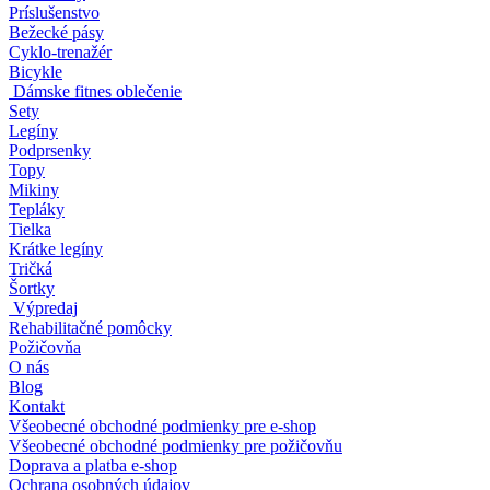
Príslušenstvo
Bežecké pásy
Cyklo-trenažér
Bicykle
Dámske fitnes oblečenie
Sety
Legíny
Podprsenky
Topy
Mikiny
Tepláky
Tielka
Krátke legíny
Tričká
Šortky
Výpredaj
Rehabilitačné pomôcky
Požičovňa
O nás
Blog
Kontakt
Všeobecné obchodné podmienky pre e-shop
Všeobecné obchodné podmienky pre požičovňu
Doprava a platba e-shop
Ochrana osobných údajov