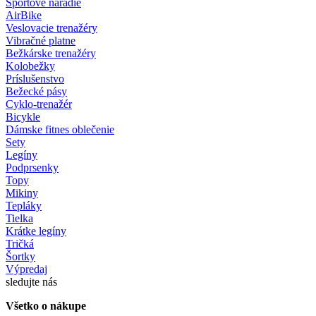
Športové náradie
AirBike
Veslovacie trenažéry
Vibračné platne
Bežkárske trenažéry
Kolobežky
Príslušenstvo
Bežecké pásy
Cyklo-trenažér
Bicykle
Dámske fitnes oblečenie
Sety
Legíny
Podprsenky
Topy
Mikiny
Tepláky
Tielka
Krátke legíny
Tričká
Šortky
Výpredaj
sledujte nás
Všetko o nákupe