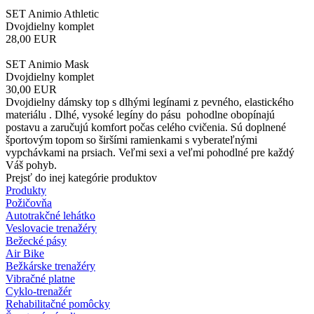
SET Animio Athletic
Dvojdielny komplet
28,00
EUR
SET Animio Mask
Dvojdielny komplet
30,00
EUR
Dvojdielny dámsky top s dlhými legínami z pevného, elastického
materiálu . Dlhé, vysoké legíny do pásu pohodlne obopínajú
postavu a zaručujú komfort počas celého cvičenia. Sú doplnené
športovým topom so širšími ramienkami s vyberateľnými
vypchávkami na prsiach. Veľmi sexi a veľmi pohodlné pre každý
Váš pohyb.
Prejsť do inej kategórie produktov
Produkty
Požičovňa
Autotrakčné lehátko
Veslovacie trenažéry
Bežecké pásy
Air Bike
Bežkárske trenažéry
Vibračné platne
Cyklo-trenažér
Rehabilitačné pomôcky