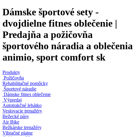
Dámske športové sety -
dvojdielne fitnes oblečenie |
Predajňa a požičovňa
športového náradia a oblečenia
animio, sport comfort sk
Produkty
Požičovňa
Rehabilitačné pomôcky
Športové náradie
Dámske fitnes oblečenie
Výpredaj
Autotrakčné lehátko
Veslovacie trenažéry
Bežecké pásy
Air Bike
Bežkárske trenažéry
Vibračné platne