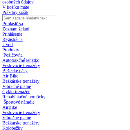
osobných údajov
V košíku máte
Prázdny košík
Prihlásiť sa
Zoznam želaní
Prihlásenie
Registrácia
Úvod
Produkty
Požičovňa
Autotrakčné lehátko
Veslovacie trenažéry
Bežecké pásy
Air Bike
Bežkárske trenažéry
Vibračné platne
Cyklo-trenažér
Rehabilitačné pomôcky
Športové náradie
AirBike
Veslovacie trenažéry
Vibračné platne
Bežkárske trenažéry
Kolobežky