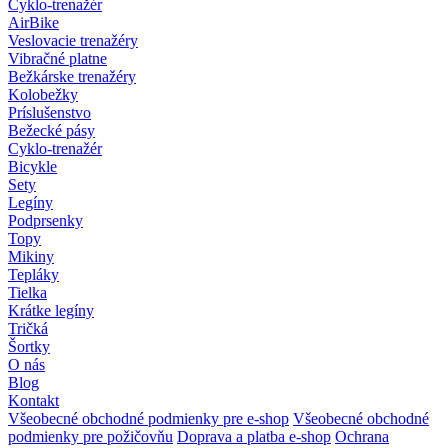
Cyklo-trenažér
AirBike
Veslovacie trenažéry
Vibračné platne
Bežkárske trenažéry
Kolobežky
Príslušenstvo
Bežecké pásy
Cyklo-trenažér
Bicykle
Sety
Legíny
Podprsenky
Topy
Mikiny
Tepláky
Tielka
Krátke legíny
Tričká
Šortky
O nás
Blog
Kontakt
Všeobecné obchodné podmienky pre e-shop
Všeobecné obchodné
podmienky pre požičovňu
Doprava a platba e-shop
Ochrana