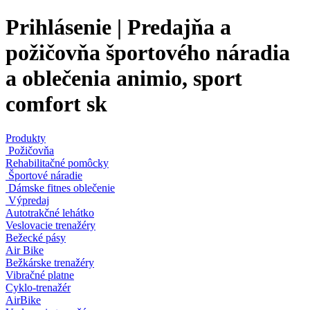
Prihlásenie | Predajňa a
požičovňa športového náradia
a oblečenia animio, sport
comfort sk
Produkty
Požičovňa
Rehabilitačné pomôcky
Športové náradie
Dámske fitnes oblečenie
Výpredaj
Autotrakčné lehátko
Veslovacie trenažéry
Bežecké pásy
Air Bike
Bežkárske trenažéry
Vibračné platne
Cyklo-trenažér
AirBike