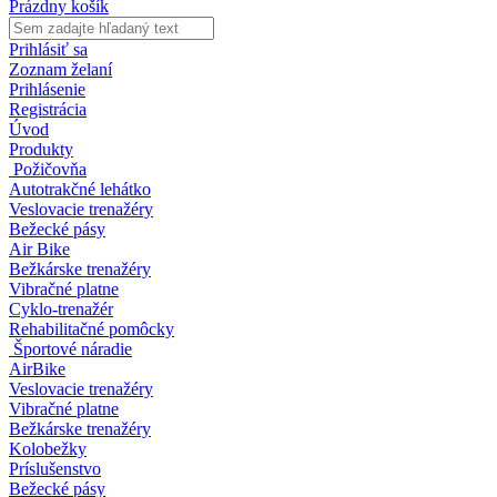
Prázdny košík
Prihlásiť sa
Zoznam želaní
Prihlásenie
Registrácia
Úvod
Produkty
Požičovňa
Autotrakčné lehátko
Veslovacie trenažéry
Bežecké pásy
Air Bike
Bežkárske trenažéry
Vibračné platne
Cyklo-trenažér
Rehabilitačné pomôcky
Športové náradie
AirBike
Veslovacie trenažéry
Vibračné platne
Bežkárske trenažéry
Kolobežky
Príslušenstvo
Bežecké pásy