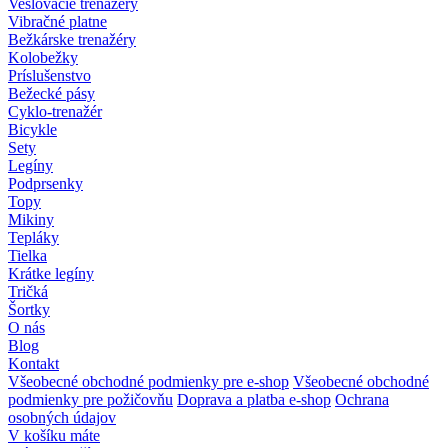
Veslovacie trenažéry
Vibračné platne
Bežkárske trenažéry
Kolobežky
Príslušenstvo
Bežecké pásy
Cyklo-trenažér
Bicykle
Sety
Legíny
Podprsenky
Topy
Mikiny
Tepláky
Tielka
Krátke legíny
Tričká
Šortky
O nás
Blog
Kontakt
Všeobecné obchodné podmienky pre e-shop
Všeobecné obchodné
podmienky pre požičovňu
Doprava a platba e-shop
Ochrana
osobných údajov
V košíku máte