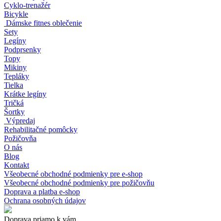
Cyklo-trenažér
Bicykle
Dámske fitnes oblečenie
Sety
Legíny
Podprsenky
Topy
Mikiny
Tepláky
Tielka
Krátke legíny
Tričká
Šortky
Výpredaj
Rehabilitačné pomôcky
Požičovňa
O nás
Blog
Kontakt
Všeobecné obchodné podmienky pre e-shop
Všeobecné obchodné podmienky pre požičovňu
Doprava a platba e-shop
Ochrana osobných údajov
Doprava priamo k vám