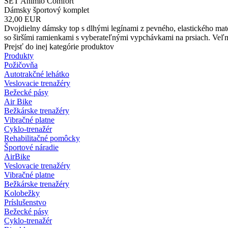
SET Animio Comfort
Dámsky športový komplet
32,00
EUR
Dvojdielny dámsky top s dlhými legínami z pevného, elastického mat
so širšími ramienkami s vyberateľnými vypchávkami na prsiach. Veľ
Prejsť do inej kategórie produktov
Produkty
Požičovňa
Autotrakčné lehátko
Veslovacie trenažéry
Bežecké pásy
Air Bike
Bežkárske trenažéry
Vibračné platne
Cyklo-trenažér
Rehabilitačné pomôcky
Športové náradie
AirBike
Veslovacie trenažéry
Vibračné platne
Bežkárske trenažéry
Kolobežky
Príslušenstvo
Bežecké pásy
Cyklo-trenažér