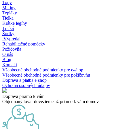
Topy
Mikiny
Tepláky
Tielka
Krátke legíny
Tričká
Šortky
Výpredaj
Rehabilitačné pomôcky
Požičovňa
O nás
Blog
Kontakt
Všeobecné obchodné podmienky pre e-shop
Všeobecné obchodné podmienky pre požičovňu
Doprava a platba e-shop
Ochrana osobných údajov
Doprava priamo k vám
Objednaný tovar dovezieme až priamo k vám domov