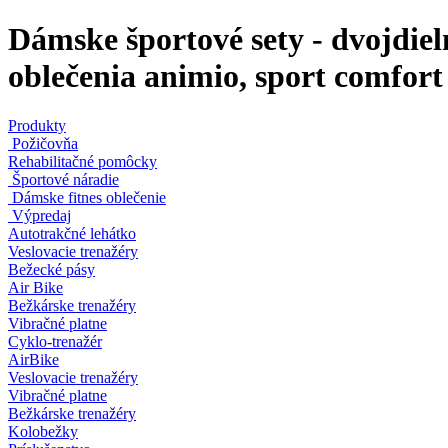
Dámske športové sety - dvojdiel
oblečenia animio, sport comfort
Produkty
Požičovňa
Rehabilitačné pomôcky
Športové náradie
Dámske fitnes oblečenie
Výpredaj
Autotrakčné lehátko
Veslovacie trenažéry
Bežecké pásy
Air Bike
Bežkárske trenažéry
Vibračné platne
Cyklo-trenažér
AirBike
Veslovacie trenažéry
Vibračné platne
Bežkárske trenažéry
Kolobežky