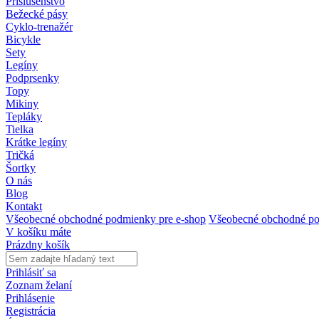
Príslušenstvo
Bežecké pásy
Cyklo-trenažér
Bicykle
Sety
Legíny
Podprsenky
Topy
Mikiny
Tepláky
Tielka
Krátke legíny
Tričká
Šortky
O nás
Blog
Kontakt
Všeobecné obchodné podmienky pre e-shop
Všeobecné obchodné po
V košíku máte
Prázdny košík
Prihlásiť sa
Zoznam želaní
Prihlásenie
Registrácia