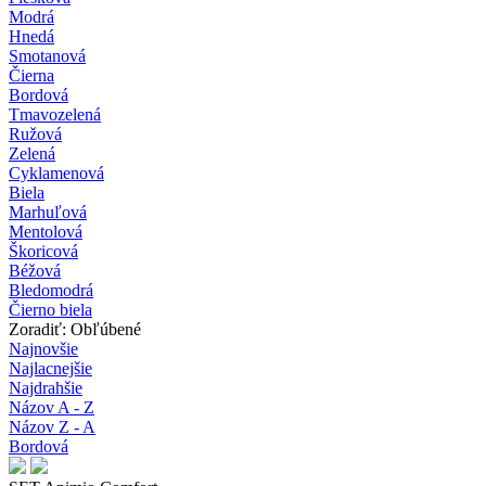
Modrá
Hnedá
Smotanová
Čierna
Bordová
Tmavozelená
Ružová
Zelená
Cyklamenová
Biela
Marhuľová
Mentolová
Škoricová
Béžová
Bledomodrá
Čierno biela
Zoradiť: Obľúbené
Najnovšie
Najlacnejšie
Najdrahšie
Názov A - Z
Názov Z - A
Bordová