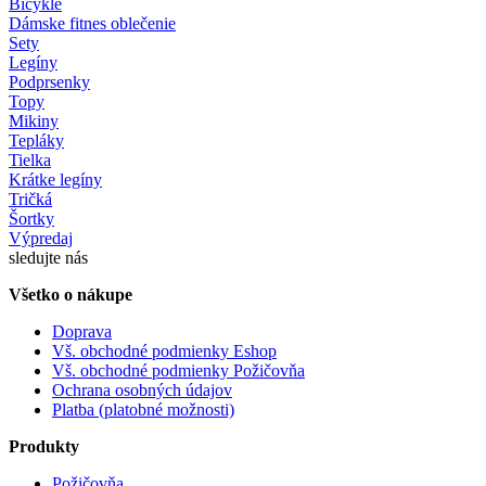
Bicykle
Dámske fitnes oblečenie
Sety
Legíny
Podprsenky
Topy
Mikiny
Tepláky
Tielka
Krátke legíny
Tričká
Šortky
Výpredaj
sledujte nás
Všetko o nákupe
Doprava
Vš. obchodné podmienky Eshop
Vš. obchodné podmienky Požičovňa
Ochrana osobných údajov
Platba (platobné možnosti)
Produkty
Požičovňa