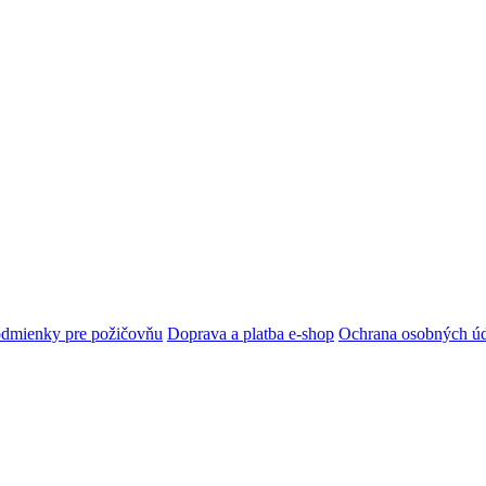
dmienky pre požičovňu
Doprava a platba e-shop
Ochrana osobných ú