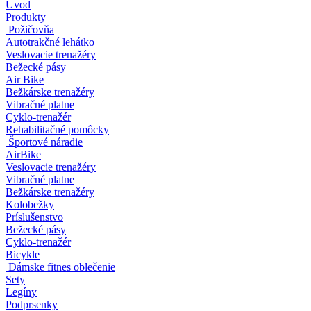
Úvod
Produkty
Požičovňa
Autotrakčné lehátko
Veslovacie trenažéry
Bežecké pásy
Air Bike
Bežkárske trenažéry
Vibračné platne
Cyklo-trenažér
Rehabilitačné pomôcky
Športové náradie
AirBike
Veslovacie trenažéry
Vibračné platne
Bežkárske trenažéry
Kolobežky
Príslušenstvo
Bežecké pásy
Cyklo-trenažér
Bicykle
Dámske fitnes oblečenie
Sety
Legíny
Podprsenky