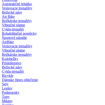
Autotrakčné lehátko
Veslovacie trenažéry
Bežecké pásy
Air Bike
Bežkárske trenažéry
Vibračné platne
Cyklo-trenažér
Rehabilitačné pomôcky
Športové náradie
AirBike
Veslovacie trenažéry
Vibračné platne
Bežkárske trenažéry
Kolobežky
Príslušenstvo
Bežecké pásy
Cyklo-trenažér
Bicykle
Dámske fitnes oblečenie
Sety
Legíny
Podprsenky
Topy
Mikiny