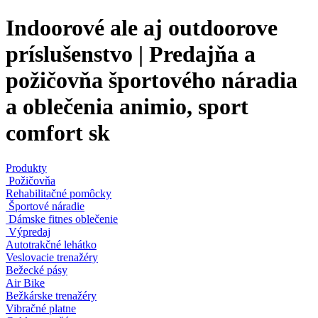
Indoorové ale aj outdoorove
príslušenstvo | Predajňa a
požičovňa športového náradia
a oblečenia animio, sport
comfort sk
Produkty
Požičovňa
Rehabilitačné pomôcky
Športové náradie
Dámske fitnes oblečenie
Výpredaj
Autotrakčné lehátko
Veslovacie trenažéry
Bežecké pásy
Air Bike
Bežkárske trenažéry
Vibračné platne