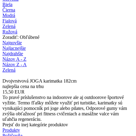
Biela
Čierna
Modrá
Fialová
Zelená
Ružová
Zoradiť: Obľúbené
Najnovšie
Najlacnejšie
Najdrahšie
Názov A - Z
Názov Z - A
Zelená
Dvojvrstvová JOGA karimatka 182cm
najlepšia cena na trhu
15,50
EUR
To pravé príslušenstvo na indoorove ale aj outdoorove športové
vyžitie. Termo fľašky môžete využiť pri turistike, karimatky sú
vynikajúci pomocník pri joge alebo pilates, Odporové gumy vám
zvýšia obťažnosť pri fitness cvičeniach a masážne valce vám
uľahčia regeneráciu.
Prejsť do inej kategórie produktov
Produkty
Požičovňa