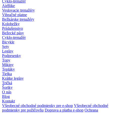
Cyklo-trenažér
AirBike
Veslovacie trenažéry
Vibračné platne
Bežkárske trenažéry
Kolobežky
Príslušenstvo
Bežecké pásy
Cyklo-trenažér
Bicykle
Sety
Legíny
Podprsenky
Topy
Mikiny
Tepláky
Tielka
Krátke legíny
Tričká
Šortky
O nás
Blog
Kontakt
Všeobecné obchodné podmienky pre e-shop
Všeobecné obchodné
podmienky pre požičovňu
Doprava a platba e-shop
Ochrana