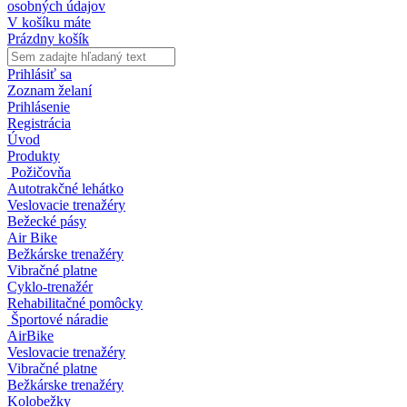
osobných údajov
V košíku máte
Prázdny košík
Prihlásiť sa
Zoznam želaní
Prihlásenie
Registrácia
Úvod
Produkty
Požičovňa
Autotrakčné lehátko
Veslovacie trenažéry
Bežecké pásy
Air Bike
Bežkárske trenažéry
Vibračné platne
Cyklo-trenažér
Rehabilitačné pomôcky
Športové náradie
AirBike
Veslovacie trenažéry
Vibračné platne
Bežkárske trenažéry
Kolobežky