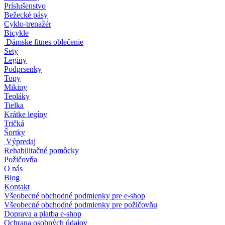
Príslušenstvo
Bežecké pásy
Cyklo-trenažér
Bicykle
Dámske fitnes oblečenie
Sety
Legíny
Podprsenky
Topy
Mikiny
Tepláky
Tielka
Krátke legíny
Tričká
Šortky
Výpredaj
Rehabilitačné pomôcky
Požičovňa
O nás
Blog
Kontakt
Všeobecné obchodné podmienky pre e-shop
Všeobecné obchodné podmienky pre požičovňu
Doprava a platba e-shop
Ochrana osobných údajov