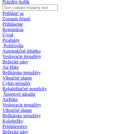
Prázdny košík
Prihlásiť sa
Zoznam želaní
Prihlásenie
Registrácia
Úvod
Produkty
Požičovňa
Autotrakčné lehátko
Veslovacie trenažéry
Bežecké pásy
Air Bike
Bežkárske trenažéry
Vibračné platne
Cyklo-trenažér
Rehabilitačné pomôcky
Športové náradie
AirBike
Veslovacie trenažéry
Vibračné platne
Bežkárske trenažéry
Kolobežky
Príslušenstvo
Bežecké pásy