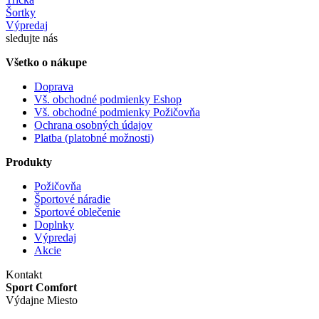
Šortky
Výpredaj
sledujte nás
Všetko o nákupe
Doprava
Vš. obchodné podmienky Eshop
Vš. obchodné podmienky Požičovňa
Ochrana osobných údajov
Platba (platobné možnosti)
Produkty
Požičovňa
Športové náradie
Športové oblečenie
Doplnky
Výpredaj
Akcie
Kontakt
Sport Comfort
Výdajne Miesto