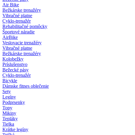
Air Bike
Bežkárske trenažéry
Vibračné platne
Cyklo-trenažér
Rehabilitačné pomôcky
Športové náradie
AirBike
Veslovacie trenažéry
Vibračné platne
Bežkárske trenažéry
Kolobežky
Príslušenstvo
Bežecké pásy
Cyklo-trenažér
Bicykle
Dámske fitnes oblečenie
Sety
Legíny
Podprsenky
Topy
Mikiny
Tepláky
Tielka
Krátke legíny
Tričká