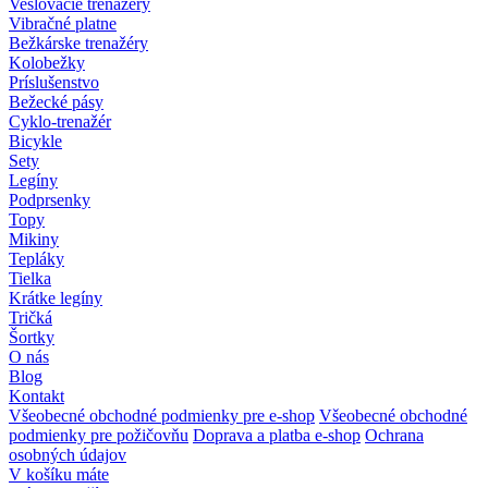
Veslovacie trenažéry
Vibračné platne
Bežkárske trenažéry
Kolobežky
Príslušenstvo
Bežecké pásy
Cyklo-trenažér
Bicykle
Sety
Legíny
Podprsenky
Topy
Mikiny
Tepláky
Tielka
Krátke legíny
Tričká
Šortky
O nás
Blog
Kontakt
Všeobecné obchodné podmienky pre e-shop
Všeobecné obchodné
podmienky pre požičovňu
Doprava a platba e-shop
Ochrana
osobných údajov
V košíku máte