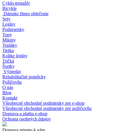
Cyklo-trenažér
Bicykle
Dámske fitnes oblečenie
Sety
Legíny
Podprsenky
Topy
Mikiny
Tepláky
Tielka
Krátke legíny
Tričká
Šortky
Výpredaj
Rehabilitačné pomôcky
Požičovňa
O nás
Blog
Kontakt
Všeobecné obchodné podmienky pre e-shop
Všeobecné obchodné podmienky pre požičovňu
Doprava a platba e-shop
Ochrana osobných údajov
Doprava priamo k vám