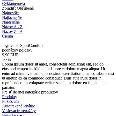
Cyklamenová
Zoradiť: Obľúbené
Najnovšie
Najlacnejšie
Najdrahšie
Názov A - Z
Názov Z - A
Čierna
Joga valec SportComfort
podnázov položky
9,90
EUR
-38%
Lorem ipsum dolor sit amet, consectetur adipiscing elit, sed do
eiusmod tempor incididunt ut labore et dolore magna aliqua. Ut
enim ad minim veniam, quis nostrud exercitation ullamco laboris nisi
ut aliquip ex ea commodo consequat. Duis aute irure dolor in
reprehenderit in voluptate velit esse cillum dolore eu fugiat nulla
pariatur.
Prejsť do inej kategórie produktov
Produkty
Požičovňa
Autotrakčné lehátko
Veslovacie trenažéry
Bežecké pásy