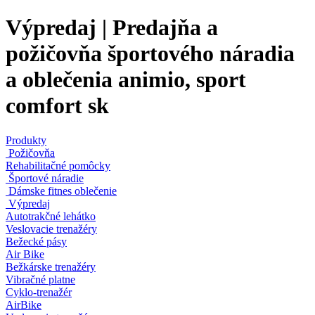
Výpredaj | Predajňa a
požičovňa športového náradia
a oblečenia animio, sport
comfort sk
Produkty
Požičovňa
Rehabilitačné pomôcky
Športové náradie
Dámske fitnes oblečenie
Výpredaj
Autotrakčné lehátko
Veslovacie trenažéry
Bežecké pásy
Air Bike
Bežkárske trenažéry
Vibračné platne
Cyklo-trenažér
AirBike