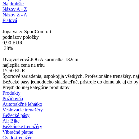
Najdrahšie
Názov A - Z
Názov Z - A
Fialová
Joga valec SportComfort
podnázov položky
9,90
EUR
-38%
Dvojvrstvová JOGA karimatka 182cm
najlepšia cena na trhu
15,50
EUR
Športové zariadenia, uspokojija všetkých. Profesionálne trenažéry, na
Bežecké pásy jednoducho skladateľné, prístroje do domu ale aj do by
Prejsť do inej kategórie produktov
Produkty
Požičovňa
Autotrakčné lehátko
Veslovacie trenažéry
Bežecké pásy
Air Bike
Bežkárske trenažéry
Vibračné platne
Cyklo-trenažér