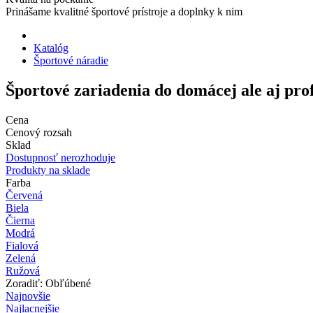
Prinášame kvalitné športové prístroje a doplnky k nim
Katalóg
Športové náradie
Športové zariadenia do domácej ale aj pro
Cena
Cenový rozsah
Sklad
Dostupnosť nerozhoduje
Produkty na sklade
Farba
Červená
Biela
Čierna
Modrá
Fialová
Zelená
Ružová
Zoradiť: Obľúbené
Najnovšie
Najlacnejšie