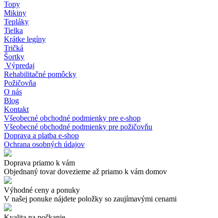
Topy
Mikiny
Tepláky
Tielka
Krátke legíny
Tričká
Šortky
Výpredaj
Rehabilitačné pomôcky
Požičovňa
O nás
Blog
Kontakt
Všeobecné obchodné podmienky pre e-shop
Všeobecné obchodné podmienky pre požičovňu
Doprava a platba e-shop
Ochrana osobných údajov
Doprava priamo k vám
Objednaný tovar dovezieme až priamo k vám domov
Výhodné ceny a ponuky
V našej ponuke nájdete položky so zaujímavými cenami
Kvalita na počkanie