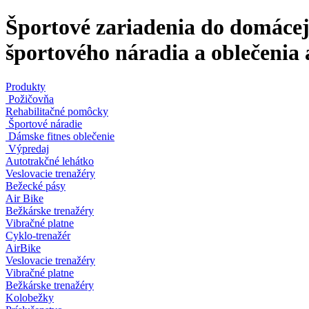
Športové zariadenia do domácej 
športového náradia a oblečenia 
Produkty
Požičovňa
Rehabilitačné pomôcky
Športové náradie
Dámske fitnes oblečenie
Výpredaj
Autotrakčné lehátko
Veslovacie trenažéry
Bežecké pásy
Air Bike
Bežkárske trenažéry
Vibračné platne
Cyklo-trenažér
AirBike
Veslovacie trenažéry
Vibračné platne
Bežkárske trenažéry
Kolobežky