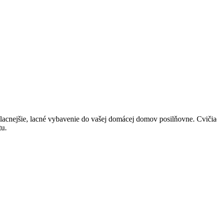
jlacnejšie, lacné vybavenie do vašej domácej domov posilňovne. Cvičiac
tu.