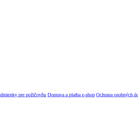
dmienky pre požičovňu
Doprava a platba e-shop
Ochrana osobných ú