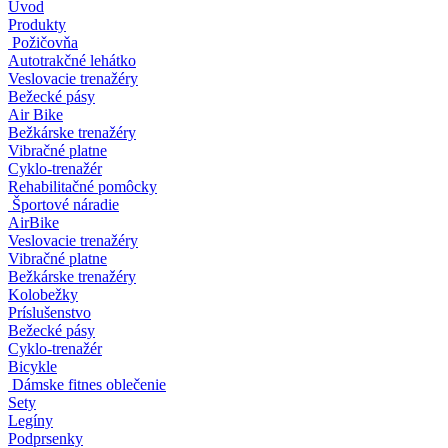
Úvod
Produkty
Požičovňa
Autotrakčné lehátko
Veslovacie trenažéry
Bežecké pásy
Air Bike
Bežkárske trenažéry
Vibračné platne
Cyklo-trenažér
Rehabilitačné pomôcky
Športové náradie
AirBike
Veslovacie trenažéry
Vibračné platne
Bežkárske trenažéry
Kolobežky
Príslušenstvo
Bežecké pásy
Cyklo-trenažér
Bicykle
Dámske fitnes oblečenie
Sety
Legíny
Podprsenky