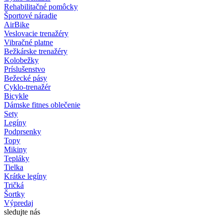
Rehabilitačné pomôcky
Športové náradie
AirBike
Veslovacie trenažéry
Vibračné platne
Bežkárske trenažéry
Kolobežky
Príslušenstvo
Bežecké pásy
Cyklo-trenažér
Bicykle
Dámske fitnes oblečenie
Sety
Legíny
Podprsenky
Topy
Mikiny
Tepláky
Tielka
Krátke legíny
Tričká
Šortky
Výpredaj
sledujte nás