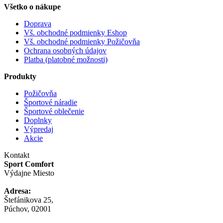
Všetko o nákupe
Doprava
Vš. obchodné podmienky Eshop
Vš. obchodné podmienky Požičovňa
Ochrana osobných údajov
Platba (platobné možnosti)
Produkty
Požičovňa
Športové náradie
Športové oblečenie
Doplnky
Výpredaj
Akcie
Kontakt
Sport Comfort
Výdajne Miesto
Adresa:
Štefánikova 25,
Púchov, 02001