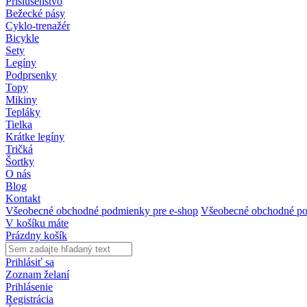
Príslušenstvo
Bežecké pásy
Cyklo-trenažér
Bicykle
Sety
Legíny
Podprsenky
Topy
Mikiny
Tepláky
Tielka
Krátke legíny
Tričká
Šortky
O nás
Blog
Kontakt
Všeobecné obchodné podmienky pre e-shop
Všeobecné obchodné po
V košíku máte
Prázdny košík
Prihlásiť sa
Zoznam želaní
Prihlásenie
Registrácia