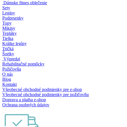
Dámske fitnes oblečenie
Sety
Legíny
Podprsenky
Topy
Mikiny
Tepláky
Tielka
Krátke legíny
Tričká
Šortky
Výpredaj
Rehabilitačné pomôcky
Požičovňa
O nás
Blog
Kontakt
Všeobecné obchodné podmienky pre e-shop
Všeobecné obchodné podmienky pre požičovňu
Doprava a platba e-shop
Ochrana osobných údajov