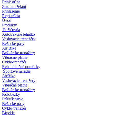
Prihlásiť sa
Zoznam želaní
Prihlásenie
Registrácia
Úvod
Produkty
Požičovňa
Autotrakčné lehátko
Veslovacie trenažéry
Bežecké pásy
Air Bike
Bežkárske trenažéry
Vibračné platne
Cyklo-trenažér
Rehabilitačné pomôcky
Športové náradie
AirBike
Veslovacie trenažéry
Vibračné platne
Bežkárske trenažéry
Kolobežky
Príslušenstvo
Bežecké pásy
Cyklo-trenažér
Bicykle