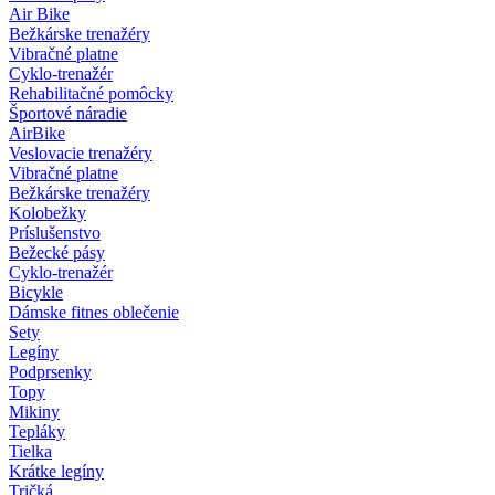
Air Bike
Bežkárske trenažéry
Vibračné platne
Cyklo-trenažér
Rehabilitačné pomôcky
Športové náradie
AirBike
Veslovacie trenažéry
Vibračné platne
Bežkárske trenažéry
Kolobežky
Príslušenstvo
Bežecké pásy
Cyklo-trenažér
Bicykle
Dámske fitnes oblečenie
Sety
Legíny
Podprsenky
Topy
Mikiny
Tepláky
Tielka
Krátke legíny
Tričká