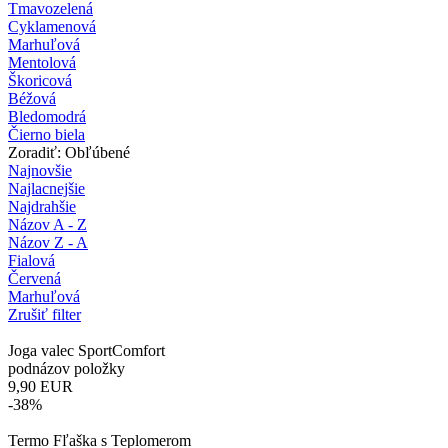
Tmavozelená
Cyklamenová
Marhuľová
Mentolová
Škoricová
Béžová
Bledomodrá
Čierno biela
Zoradiť: Obľúbené
Najnovšie
Najlacnejšie
Najdrahšie
Názov A - Z
Názov Z - A
Fialová
Červená
Marhuľová
Zrušiť filter
Joga valec SportComfort
podnázov položky
9,90
EUR
-38%
Termo Fľaška s Teplomerom