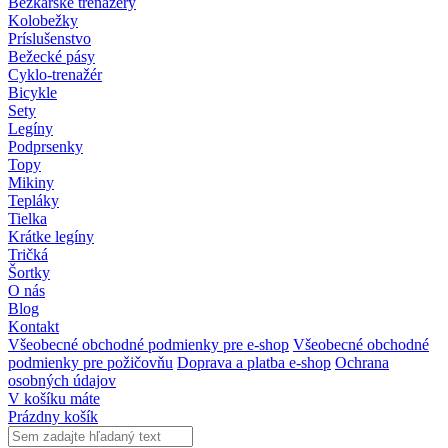
Bežkárske trenažéry
Kolobežky
Príslušenstvo
Bežecké pásy
Cyklo-trenažér
Bicykle
Sety
Legíny
Podprsenky
Topy
Mikiny
Tepláky
Tielka
Krátke legíny
Tričká
Šortky
O nás
Blog
Kontakt
Všeobecné obchodné podmienky pre e-shop
Všeobecné obchodné
podmienky pre požičovňu
Doprava a platba e-shop
Ochrana
osobných údajov
V košíku máte
Prázdny košík