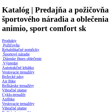
Katalóg | Predajňa a požičovňa
športového náradia a oblečenia
animio, sport comfort sk
Produkty
Požičovňa
Rehabilitačné pomôcky
Športové náradie
Dámske fitnes oblečenie
Výpredaj
Autotrakčné lehátko
Veslovacie trenažéry
Bežecké pásy
Air Bike
Bežkárske trenažéry
Vibračné platne
Cyklo-trenažér
AirBike
Veslovacie trenažéry
Vibračné platne