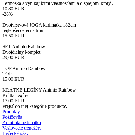
Termoska s vynikajúcimi vlastnosťami a displejom, ktorý ...
10,80
EUR
-28%
Dvojvrstvová JOGA karimatka 182cm
najlepšia cena na trhu
15,50
EUR
SET Animio Rainbow
Dvojdielny komplet
29,00
EUR
TOP Animio Rainbow
TOP
15,00
EUR
KRÁTKE LEGÍNY Animio Rainbow
Krátke legíny
17,00
EUR
Prejsť do inej kategórie produktov
Produkty
Požičovňa
Autotrakčné lehátko
Veslovacie trenažéry
Bežecké pásy