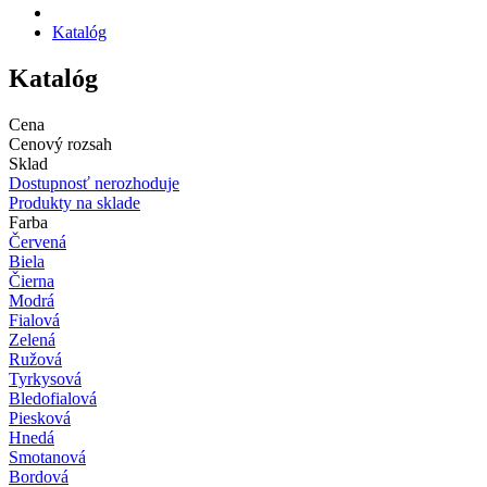
Katalóg
Katalóg
Cena
Cenový rozsah
Sklad
Dostupnosť nerozhoduje
Produkty na sklade
Farba
Červená
Biela
Čierna
Modrá
Fialová
Zelená
Ružová
Tyrkysová
Bledofialová
Piesková
Hnedá
Smotanová
Bordová