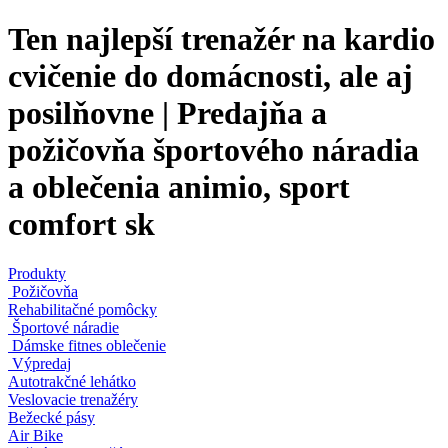
Ten najlepší trenažér na kardio
cvičenie do domácnosti, ale aj
posilňovne | Predajňa a
požičovňa športového náradia
a oblečenia animio, sport
comfort sk
Produkty
Požičovňa
Rehabilitačné pomôcky
Športové náradie
Dámske fitnes oblečenie
Výpredaj
Autotrakčné lehátko
Veslovacie trenažéry
Bežecké pásy
Air Bike