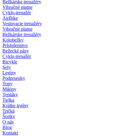
Bežkárske trenažéry
Vibračné platne
Cyklo-trenažér
AirBike
Veslovacie trenažéry
Vibračné platne
Bežkárske trenažéry
Kolobežky
Príslušenstvo
Bežecké pásy
Cyklo-trenažér
Bicykle
Sety
Legíny
Podprsenky
Topy
Mikiny
Tepláky
Tielka
Krátke legíny
Tričká
Šortky
O nás
Blog
Kontakt