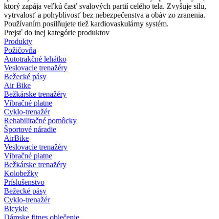
ktorý zapája veľkú časť svalových partií celého tela. Zvyšuje silu,
vytrvalosť a pohyblivosť bez nebezpečenstva a obáv zo zranenia.
Používaním posilňujete tiež kardiovaskulárny systém.
Prejsť do inej kategórie produktov
Produkty
Požičovňa
Autotrakčné lehátko
Veslovacie trenažéry
Bežecké pásy
Air Bike
Bežkárske trenažéry
Vibračné platne
Cyklo-trenažér
Rehabilitačné pomôcky
Športové náradie
AirBike
Veslovacie trenažéry
Vibračné platne
Bežkárske trenažéry
Kolobežky
Príslušenstvo
Bežecké pásy
Cyklo-trenažér
Bicykle
Dámske fitnes oblečenie