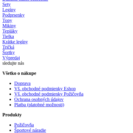
Sety
Legíny
Podprsenky
Topy
Mikiny
Tepláky
Tielka
Krátke legíny
Tričká
Šortky
Výpredaj
sledujte nás
Všetko o nákupe
Doprava
Vš. obchodné podmienky Eshop
Vš. obchodné podmienky Požičovňa
Ochrana osobných údajov
Platba (platobné možnosti)
Produkty
Požičovňa
Športové náradie