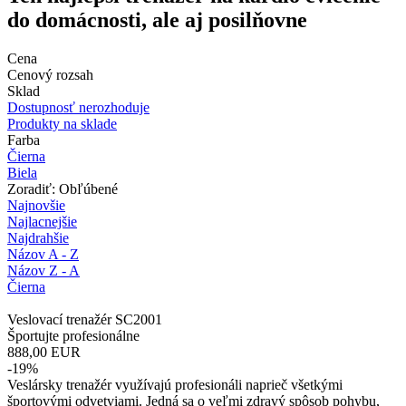
do domácnosti, ale aj posilňovne
Cena
Cenový rozsah
Sklad
Dostupnosť nerozhoduje
Produkty na sklade
Farba
Čierna
Biela
Zoradiť: Obľúbené
Najnovšie
Najlacnejšie
Najdrahšie
Názov A - Z
Názov Z - A
Čierna
Veslovací trenažér SC2001
Športujte profesionálne
888,00
EUR
-19%
Veslársky trenažér využívajú profesionáli naprieč všetkými
športovými odvetviami. Jedná sa o veľmi zdravý spôsob pohybu,