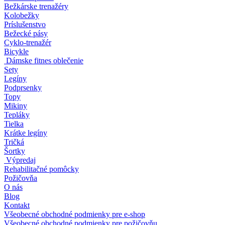
Bežkárske trenažéry
Kolobežky
Príslušenstvo
Bežecké pásy
Cyklo-trenažér
Bicykle
Dámske fitnes oblečenie
Sety
Legíny
Podprsenky
Topy
Mikiny
Tepláky
Tielka
Krátke legíny
Tričká
Šortky
Výpredaj
Rehabilitačné pomôcky
Požičovňa
O nás
Blog
Kontakt
Všeobecné obchodné podmienky pre e-shop
Všeobecné obchodné podmienky pre požičovňu