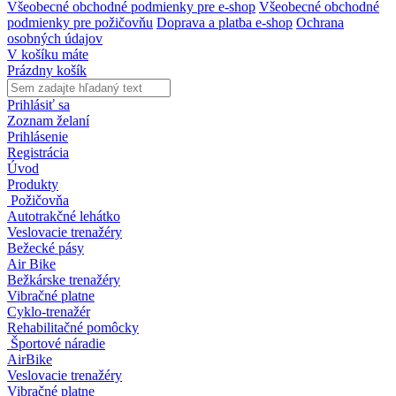
Všeobecné obchodné podmienky pre e-shop
Všeobecné obchodné
podmienky pre požičovňu
Doprava a platba e-shop
Ochrana
osobných údajov
V košíku máte
Prázdny košík
Prihlásiť sa
Zoznam želaní
Prihlásenie
Registrácia
Úvod
Produkty
Požičovňa
Autotrakčné lehátko
Veslovacie trenažéry
Bežecké pásy
Air Bike
Bežkárske trenažéry
Vibračné platne
Cyklo-trenažér
Rehabilitačné pomôcky
Športové náradie
AirBike
Veslovacie trenažéry
Vibračné platne