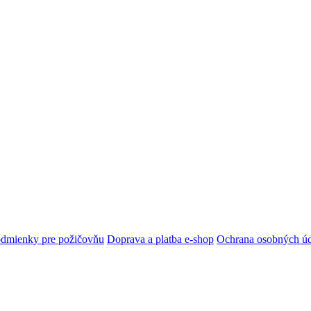
dmienky pre požičovňu
Doprava a platba e-shop
Ochrana osobných ú