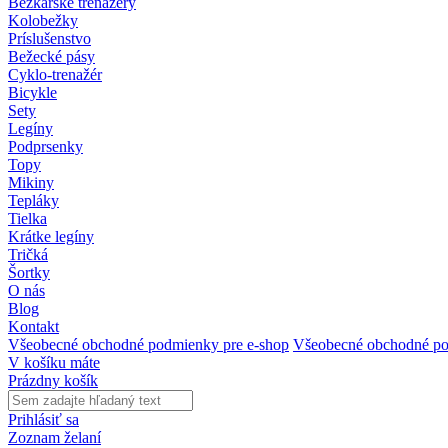
Bežkárske trenažéry
Kolobežky
Príslušenstvo
Bežecké pásy
Cyklo-trenažér
Bicykle
Sety
Legíny
Podprsenky
Topy
Mikiny
Tepláky
Tielka
Krátke legíny
Tričká
Šortky
O nás
Blog
Kontakt
Všeobecné obchodné podmienky pre e-shop
Všeobecné obchodné po
V košíku máte
Prázdny košík
Prihlásiť sa
Zoznam želaní