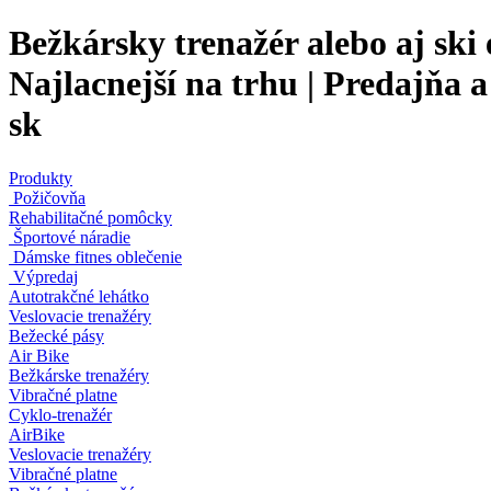
Bežkársky trenažér alebo aj ski
Najlacnejší na trhu | Predajňa 
sk
Produkty
Požičovňa
Rehabilitačné pomôcky
Športové náradie
Dámske fitnes oblečenie
Výpredaj
Autotrakčné lehátko
Veslovacie trenažéry
Bežecké pásy
Air Bike
Bežkárske trenažéry
Vibračné platne
Cyklo-trenažér
AirBike
Veslovacie trenažéry
Vibračné platne