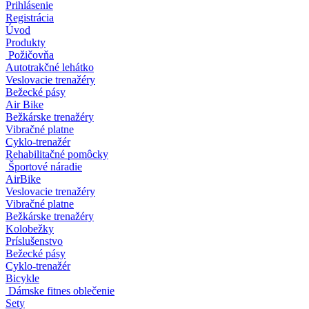
Prihlásenie
Registrácia
Úvod
Produkty
Požičovňa
Autotrakčné lehátko
Veslovacie trenažéry
Bežecké pásy
Air Bike
Bežkárske trenažéry
Vibračné platne
Cyklo-trenažér
Rehabilitačné pomôcky
Športové náradie
AirBike
Veslovacie trenažéry
Vibračné platne
Bežkárske trenažéry
Kolobežky
Príslušenstvo
Bežecké pásy
Cyklo-trenažér
Bicykle
Dámske fitnes oblečenie
Sety