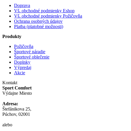
Doprava
Vš. obchodné podmienky Eshop
Vš. obchodné podmienky Požičovňa
Ochrana osobných údajov
Platba (platobné možnosti)
Produkty
Požičovňa
Športové náradie
Športové oblečenie
Doplnky
Výpredaj
Akcie
Kontakt
Sport Comfort
Výdajne Miesto
Adresa:
Štefánikova 25,
Púchov, 02001
alebo