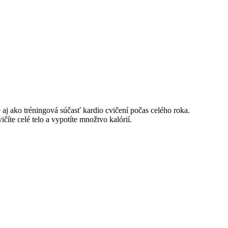
e aj ako tréningová súčasť kardio cvičení počas celého roka.
íte celé telo a vypotíte množtvo kalórií.