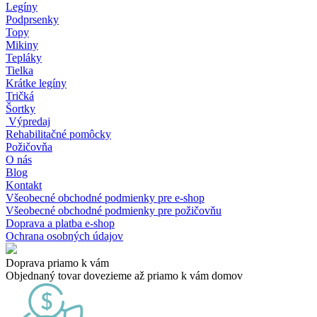
Legíny
Podprsenky
Topy
Mikiny
Tepláky
Tielka
Krátke legíny
Tričká
Šortky
Výpredaj
Rehabilitačné pomôcky
Požičovňa
O nás
Blog
Kontakt
Všeobecné obchodné podmienky pre e-shop
Všeobecné obchodné podmienky pre požičovňu
Doprava a platba e-shop
Ochrana osobných údajov
Doprava priamo k vám
Objednaný tovar dovezieme až priamo k vám domov