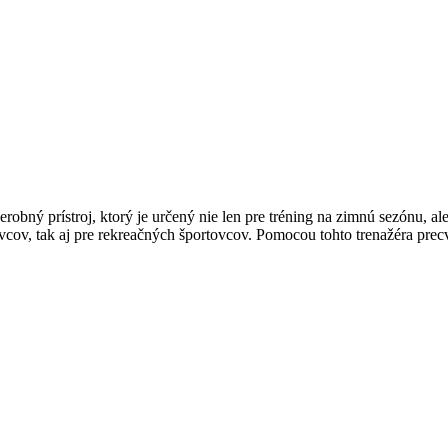
robný prístroj, ktorý je určený nie len pre tréning na zimnú sezónu, al
ov, tak aj pre rekreačných športovcov. Pomocou tohto trenažéra precvič