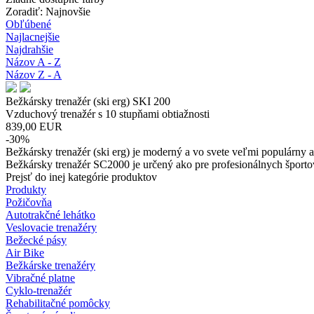
Zoradiť: Najnovšie
Obľúbené
Najlacnejšie
Najdrahšie
Názov A - Z
Názov Z - A
Bežkársky trenažér (ski erg) SKI 200
Vzduchový trenažér s 10 stupňami obtiažnosti
839,00
EUR
-30%
Bežkársky trenažér (ski erg) je moderný a vo svete veľmi populárny ae
Bežkársky trenažér SC2000 je určený ako pre profesionálnych športovc
Prejsť do inej kategórie produktov
Produkty
Požičovňa
Autotrakčné lehátko
Veslovacie trenažéry
Bežecké pásy
Air Bike
Bežkárske trenažéry
Vibračné platne
Cyklo-trenažér
Rehabilitačné pomôcky