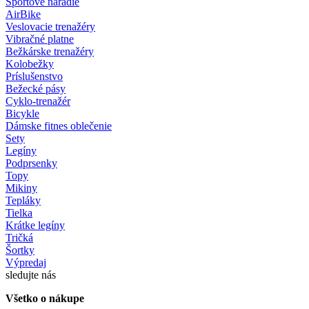
Športové náradie
AirBike
Veslovacie trenažéry
Vibračné platne
Bežkárske trenažéry
Kolobežky
Príslušenstvo
Bežecké pásy
Cyklo-trenažér
Bicykle
Dámske fitnes oblečenie
Sety
Legíny
Podprsenky
Topy
Mikiny
Tepláky
Tielka
Krátke legíny
Tričká
Šortky
Výpredaj
sledujte nás
Všetko o nákupe