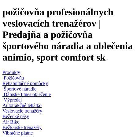
požičovňa profesionálnych
veslovacích trenažérov |
Predajňa a požičovňa
športového náradia a oblečenia
animio, sport comfort sk
Produkty
Požičovňa
Rehabilitačné pomôcky
Športové náradie
Dámske fitnes oblečenie
Výpredaj
Autotrakčné lehátko
Veslovacie trenažéry
Bežecké pásy
Air Bike
Bežkárske trenažéry
Vibračné platne