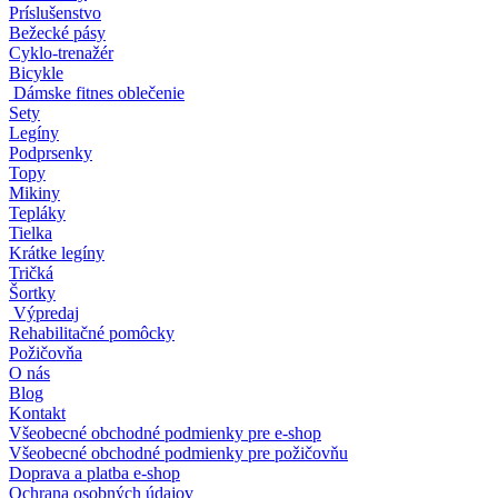
Príslušenstvo
Bežecké pásy
Cyklo-trenažér
Bicykle
Dámske fitnes oblečenie
Sety
Legíny
Podprsenky
Topy
Mikiny
Tepláky
Tielka
Krátke legíny
Tričká
Šortky
Výpredaj
Rehabilitačné pomôcky
Požičovňa
O nás
Blog
Kontakt
Všeobecné obchodné podmienky pre e-shop
Všeobecné obchodné podmienky pre požičovňu
Doprava a platba e-shop
Ochrana osobných údajov