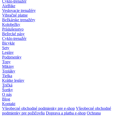
Cyklo-trenažér
AirBike
Veslovacie trenažéry
Vibračné platne
Bežkárske trenažéry
Kolobežky
Príslušenstvo
Bežecké pásy
Cyklo-trenažér
Bicykle
Sety
Legíny
Podprsenky
Topy
Mikiny
Tepláky
Tielka
Krátke legíny
Tričká
Šortky
O nás
Blog
Kontakt
Všeobecné obchodné podmienky pre e-shop
Všeobecné obchodné
podmienky pre požičovňu
Doprava a platba e-shop
Ochrana