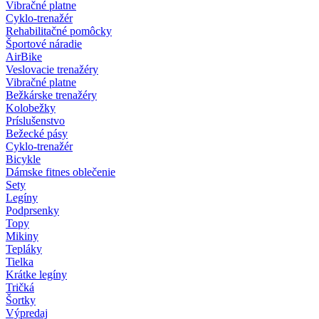
Vibračné platne
Cyklo-trenažér
Rehabilitačné pomôcky
Športové náradie
AirBike
Veslovacie trenažéry
Vibračné platne
Bežkárske trenažéry
Kolobežky
Príslušenstvo
Bežecké pásy
Cyklo-trenažér
Bicykle
Dámske fitnes oblečenie
Sety
Legíny
Podprsenky
Topy
Mikiny
Tepláky
Tielka
Krátke legíny
Tričká
Šortky
Výpredaj