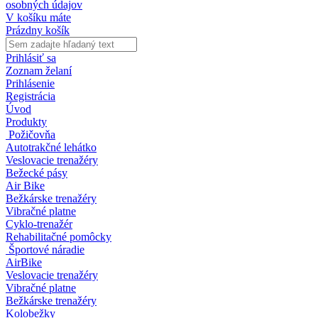
osobných údajov
V košíku máte
Prázdny košík
Prihlásiť sa
Zoznam želaní
Prihlásenie
Registrácia
Úvod
Produkty
Požičovňa
Autotrakčné lehátko
Veslovacie trenažéry
Bežecké pásy
Air Bike
Bežkárske trenažéry
Vibračné platne
Cyklo-trenažér
Rehabilitačné pomôcky
Športové náradie
AirBike
Veslovacie trenažéry
Vibračné platne
Bežkárske trenažéry
Kolobežky