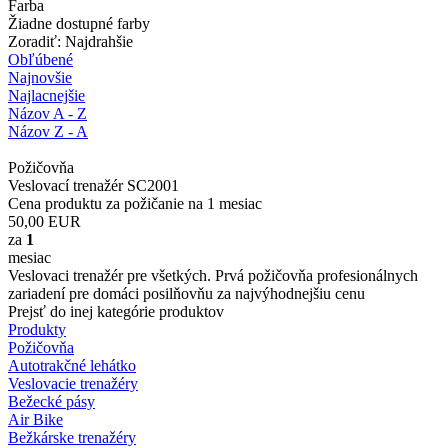
Farba
Žiadne dostupné farby
Zoradiť: Najdrahšie
Obľúbené
Najnovšie
Najlacnejšie
Názov A - Z
Názov Z - A
Požičovňa
Veslovací trenažér SC2001
Cena produktu za požičanie na 1 mesiac
50,00
EUR
za
1
mesiac
Veslovaci trenažér pre všetkých. Prvá požičovňa profesionálnych
zariadení pre domáci posilňovňu za najvýhodnejšiu cenu
Prejsť do inej kategórie produktov
Produkty
Požičovňa
Autotrakčné lehátko
Veslovacie trenažéry
Bežecké pásy
Air Bike
Bežkárske trenažéry