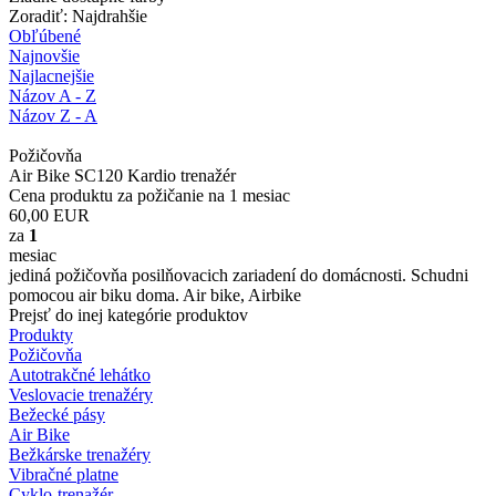
Zoradiť: Najdrahšie
Obľúbené
Najnovšie
Najlacnejšie
Názov A - Z
Názov Z - A
Požičovňa
Air Bike SC120 Kardio trenažér
Cena produktu za požičanie na 1 mesiac
60,00
EUR
za
1
mesiac
jediná požičovňa posilňovacich zariadení do domácnosti. Schudni
pomocou air biku doma. Air bike, Airbike
Prejsť do inej kategórie produktov
Produkty
Požičovňa
Autotrakčné lehátko
Veslovacie trenažéry
Bežecké pásy
Air Bike
Bežkárske trenažéry
Vibračné platne
Cyklo-trenažér