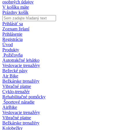
osobných údajov
V košíku máte
Prázdny košík
Prihlásiť sa
Zoznam želaní
Prihlásenie
Registrácia
Úvod
Produkty
Požičovňa
Autotrakčné lehátko
Veslovacie trenažéry
Bežecké pásy
Air Bike
Bežkárske trenažéry
Vibračné platne
Cyklo-trenažér
Rehabilitačné pomôcky
Športové náradie
AirBike
Veslovacie trenažéry
Vibračné platne
Bežkárske trenažéry
Kolobežky