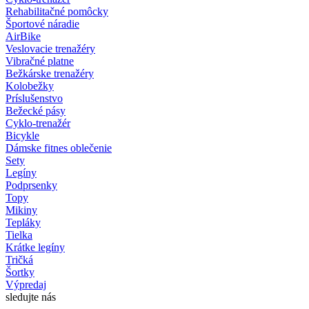
Rehabilitačné pomôcky
Športové náradie
AirBike
Veslovacie trenažéry
Vibračné platne
Bežkárske trenažéry
Kolobežky
Príslušenstvo
Bežecké pásy
Cyklo-trenažér
Bicykle
Dámske fitnes oblečenie
Sety
Legíny
Podprsenky
Topy
Mikiny
Tepláky
Tielka
Krátke legíny
Tričká
Šortky
Výpredaj
sledujte nás