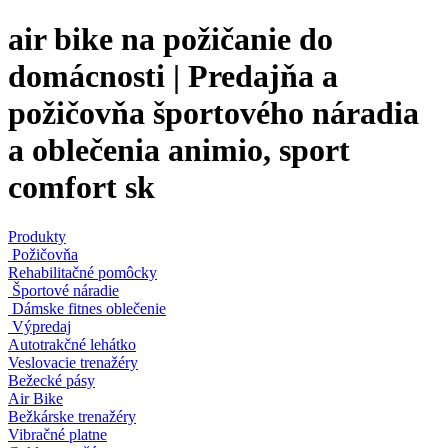
air bike na požičanie do
domácnosti | Predajňa a
požičovňa športového náradia
a oblečenia animio, sport
comfort sk
Produkty
Požičovňa
Rehabilitačné pomôcky
Športové náradie
Dámske fitnes oblečenie
Výpredaj
Autotrakčné lehátko
Veslovacie trenažéry
Bežecké pásy
Air Bike
Bežkárske trenažéry
Vibračné platne