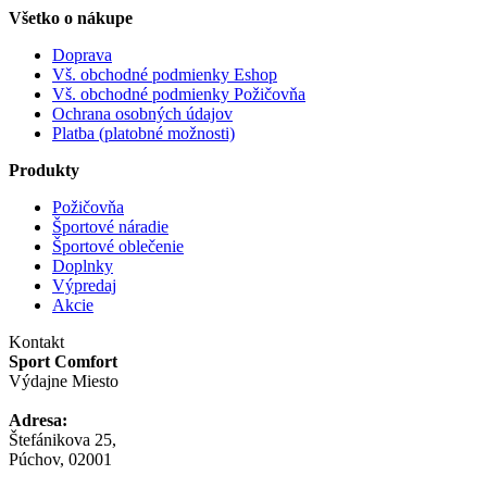
Všetko o nákupe
Doprava
Vš. obchodné podmienky Eshop
Vš. obchodné podmienky Požičovňa
Ochrana osobných údajov
Platba (platobné možnosti)
Produkty
Požičovňa
Športové náradie
Športové oblečenie
Doplnky
Výpredaj
Akcie
Kontakt
Sport Comfort
Výdajne Miesto
Adresa:
Štefánikova 25,
Púchov, 02001