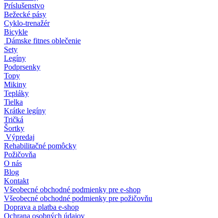
Príslušenstvo
Bežecké pásy
Cyklo-trenažér
Bicykle
Dámske fitnes oblečenie
Sety
Legíny
Podprsenky
Topy
Mikiny
Tepláky
Tielka
Krátke legíny
Tričká
Šortky
Výpredaj
Rehabilitačné pomôcky
Požičovňa
O nás
Blog
Kontakt
Všeobecné obchodné podmienky pre e-shop
Všeobecné obchodné podmienky pre požičovňu
Doprava a platba e-shop
Ochrana osobných údajov