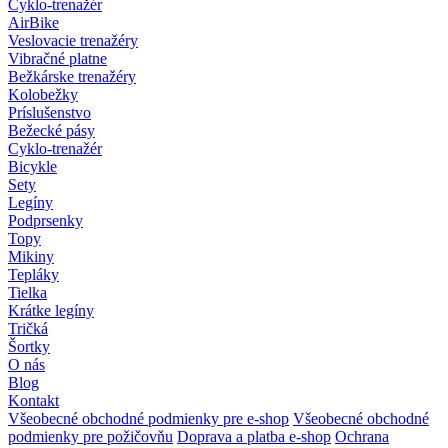
Cyklo-trenažér
AirBike
Veslovacie trenažéry
Vibračné platne
Bežkárske trenažéry
Kolobežky
Príslušenstvo
Bežecké pásy
Cyklo-trenažér
Bicykle
Sety
Legíny
Podprsenky
Topy
Mikiny
Tepláky
Tielka
Krátke legíny
Tričká
Šortky
O nás
Blog
Kontakt
Všeobecné obchodné podmienky pre e-shop
Všeobecné obchodné
podmienky pre požičovňu
Doprava a platba e-shop
Ochrana