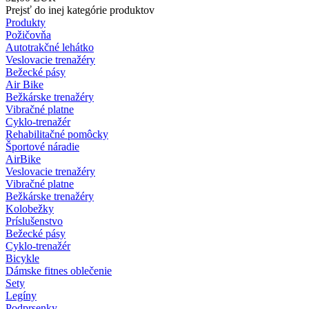
Prejsť do inej kategórie produktov
Produkty
Požičovňa
Autotrakčné lehátko
Veslovacie trenažéry
Bežecké pásy
Air Bike
Bežkárske trenažéry
Vibračné platne
Cyklo-trenažér
Rehabilitačné pomôcky
Športové náradie
AirBike
Veslovacie trenažéry
Vibračné platne
Bežkárske trenažéry
Kolobežky
Príslušenstvo
Bežecké pásy
Cyklo-trenažér
Bicykle
Dámske fitnes oblečenie
Sety
Legíny
Podprsenky