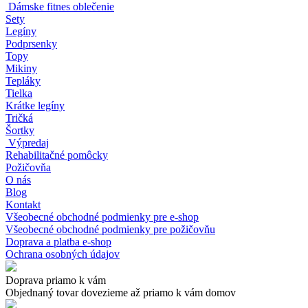
Dámske fitnes oblečenie
Sety
Legíny
Podprsenky
Topy
Mikiny
Tepláky
Tielka
Krátke legíny
Tričká
Šortky
Výpredaj
Rehabilitačné pomôcky
Požičovňa
O nás
Blog
Kontakt
Všeobecné obchodné podmienky pre e-shop
Všeobecné obchodné podmienky pre požičovňu
Doprava a platba e-shop
Ochrana osobných údajov
Doprava priamo k vám
Objednaný tovar dovezieme až priamo k vám domov