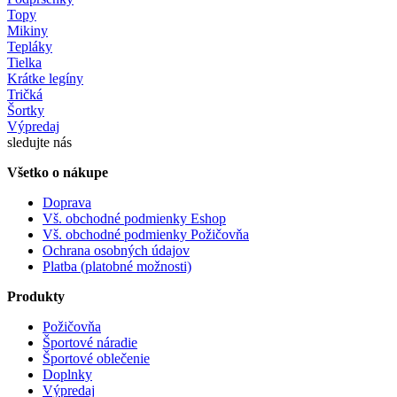
Topy
Mikiny
Tepláky
Tielka
Krátke legíny
Tričká
Šortky
Výpredaj
sledujte nás
Všetko o nákupe
Doprava
Vš. obchodné podmienky Eshop
Vš. obchodné podmienky Požičovňa
Ochrana osobných údajov
Platba (platobné možnosti)
Produkty
Požičovňa
Športové náradie
Športové oblečenie
Doplnky
Výpredaj