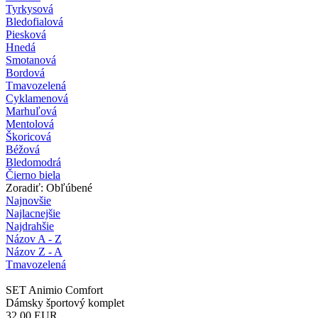
Tyrkysová
Bledofialová
Piesková
Hnedá
Smotanová
Bordová
Tmavozelená
Cyklamenová
Marhuľová
Mentolová
Škoricová
Béžová
Bledomodrá
Čierno biela
Zoradiť: Obľúbené
Najnovšie
Najlacnejšie
Najdrahšie
Názov A - Z
Názov Z - A
Tmavozelená
SET Animio Comfort
Dámsky športový komplet
32,00
EUR