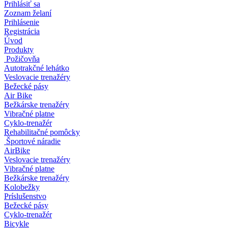
Prihlásiť sa
Zoznam želaní
Prihlásenie
Registrácia
Úvod
Produkty
Požičovňa
Autotrakčné lehátko
Veslovacie trenažéry
Bežecké pásy
Air Bike
Bežkárske trenažéry
Vibračné platne
Cyklo-trenažér
Rehabilitačné pomôcky
Športové náradie
AirBike
Veslovacie trenažéry
Vibračné platne
Bežkárske trenažéry
Kolobežky
Príslušenstvo
Bežecké pásy
Cyklo-trenažér
Bicykle