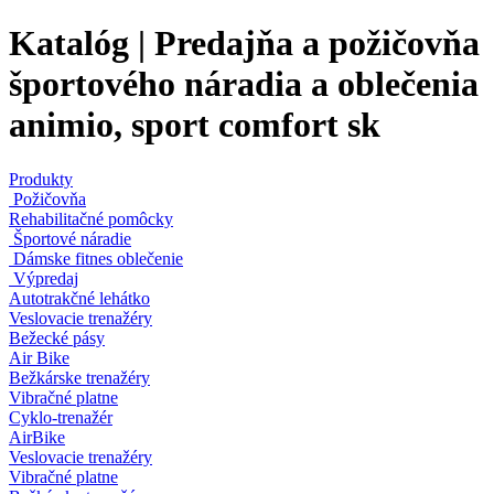
Katalóg | Predajňa a požičovňa
športového náradia a oblečenia
animio, sport comfort sk
Produkty
Požičovňa
Rehabilitačné pomôcky
Športové náradie
Dámske fitnes oblečenie
Výpredaj
Autotrakčné lehátko
Veslovacie trenažéry
Bežecké pásy
Air Bike
Bežkárske trenažéry
Vibračné platne
Cyklo-trenažér
AirBike
Veslovacie trenažéry
Vibračné platne