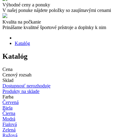
Výhodné ceny a ponuky
V našej ponuke nájdete položky so zaujímavými cenami
Kvalita na počkanie
Prinášame kvalitné športové prístroje a doplnky k nim
Katalóg
Katalóg
Cena
Cenový rozsah
Sklad
Dostupnosť nerozhoduje
Produkty na sklade
Farba
Červená
Biela
Čierna
Modrá
Fialová
Zelená
Ružová