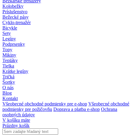
Bežkárske trenažéry
Kolobežky
Príslušenstvo
Bežecké pásy
Cyklo-trenažér
Bicykle
Sety
Legíny
Podprsenky
Topy
Mikiny
Tepláky
Tielka
Krátke legíny
Tričká
Šortky
O nás
Blog
Kontakt
Všeobecné obchodné podmienky pre e-shop
Všeobecné obchodné
podmienky pre požičovňu
Doprava a platba e-shop
Ochrana
osobných údajov
V košíku máte
Prázdny košík