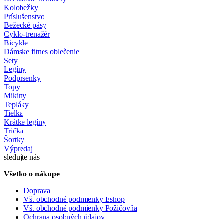
Kolobežky
Príslušenstvo
Bežecké pásy
Cyklo-trenažér
Bicykle
Dámske fitnes oblečenie
Sety
Legíny
Podprsenky
Topy
Mikiny
Tepláky
Tielka
Krátke legíny
Tričká
Šortky
Výpredaj
sledujte nás
Všetko o nákupe
Doprava
Vš. obchodné podmienky Eshop
Vš. obchodné podmienky Požičovňa
Ochrana osobných údajov