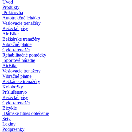
Úvod
Produkty
Požičovňa
Autotrakčné lehátko
Veslovacie trenažéry
Bežecké pásy
Air Bike
Bežkárske trenažéry
Vibračné platne
Cyklo-trenažér
Rehabilitačné pomôcky
Športové náradie
AirBike
Veslovacie trenažéry
Vibračné platne
Bežkárske trenažéry
Kolobežky
Príslušenstvo
Bežecké pásy
Cyklo-trenažér
Bicykle
Dámske fitnes oblečenie
Sety
Legíny
Podprsenky