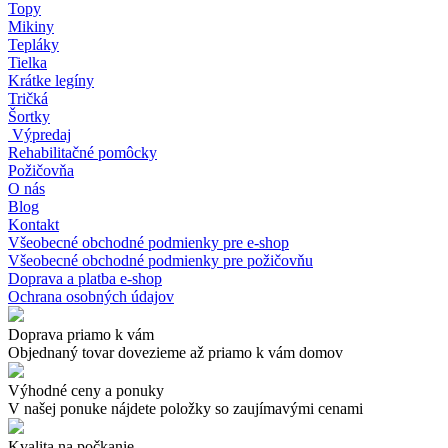
Topy
Mikiny
Tepláky
Tielka
Krátke legíny
Tričká
Šortky
Výpredaj
Rehabilitačné pomôcky
Požičovňa
O nás
Blog
Kontakt
Všeobecné obchodné podmienky pre e-shop
Všeobecné obchodné podmienky pre požičovňu
Doprava a platba e-shop
Ochrana osobných údajov
Doprava priamo k vám
Objednaný tovar dovezieme až priamo k vám domov
Výhodné ceny a ponuky
V našej ponuke nájdete položky so zaujímavými cenami
Kvalita na počkanie