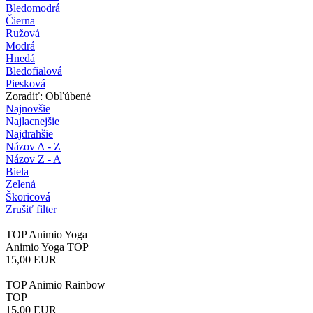
Bledomodrá
Čierna
Ružová
Modrá
Hnedá
Bledofialová
Piesková
Zoradiť: Obľúbené
Najnovšie
Najlacnejšie
Najdrahšie
Názov A - Z
Názov Z - A
Biela
Zelená
Škoricová
Zrušiť filter
TOP Animio Yoga
Animio Yoga TOP
15,00
EUR
TOP Animio Rainbow
TOP
15,00
EUR