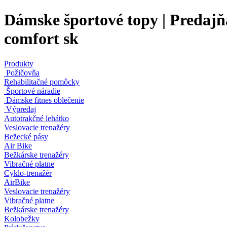
Dámske športové topy | Predajňa
comfort sk
Produkty
Požičovňa
Rehabilitačné pomôcky
Športové náradie
Dámske fitnes oblečenie
Výpredaj
Autotrakčné lehátko
Veslovacie trenažéry
Bežecké pásy
Air Bike
Bežkárske trenažéry
Vibračné platne
Cyklo-trenažér
AirBike
Veslovacie trenažéry
Vibračné platne
Bežkárske trenažéry
Kolobežky