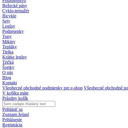
Príslušenstvo
Bežecké pásy
Cyklo-trenažér
Bicykle
Sety
Legíny
Podprsenky
Topy
Mikiny
Tepláky
Tielka
Krátke legíny
Tričká
Šortky
O nás
Blog
Kontakt
Všeobecné obchodné podmienky pre e-shop
Všeobecné obchodné po
V košíku máte
Prázdny košík
Prihlásiť sa
Zoznam želaní
Prihlásenie
Registrácia