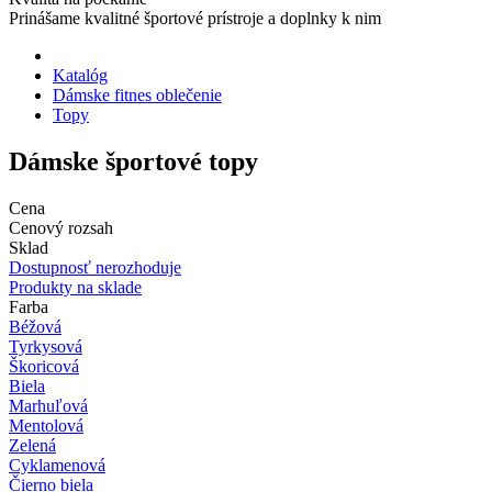
Prinášame kvalitné športové prístroje a doplnky k nim
Katalóg
Dámske fitnes oblečenie
Topy
Dámske športové topy
Cena
Cenový rozsah
Sklad
Dostupnosť nerozhoduje
Produkty na sklade
Farba
Béžová
Tyrkysová
Škoricová
Biela
Marhuľová
Mentolová
Zelená
Cyklamenová
Čierno biela