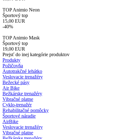
TOP Animio Neon
Športový top
15,00
EUR
-40%
TOP Animio Mask
Športový top
19,00
EUR
Prejsť do inej kategórie produktov
Produkty
Požičovňa
Autotrakčné lehátko
Veslovacie trenažéry
Bežecké pásy
Air Bike
Bežkárske trenažéry
Vibračné platne
Cyklo-trenažér
Rehabilitačné pomôcky
Športové náradie
AirBike
Veslovacie trenažéry
Vibračné platne
Bežkárske trenažéry