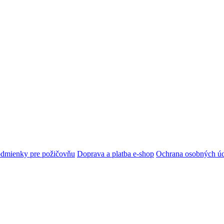
dmienky pre požičovňu
Doprava a platba e-shop
Ochrana osobných ú