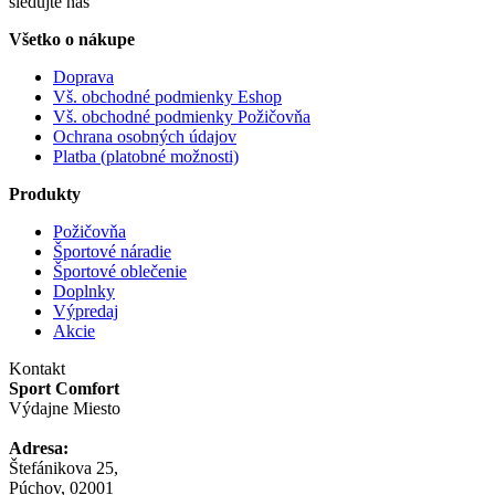
sledujte nás
Všetko o nákupe
Doprava
Vš. obchodné podmienky Eshop
Vš. obchodné podmienky Požičovňa
Ochrana osobných údajov
Platba (platobné možnosti)
Produkty
Požičovňa
Športové náradie
Športové oblečenie
Doplnky
Výpredaj
Akcie
Kontakt
Sport Comfort
Výdajne Miesto
Adresa:
Štefánikova 25,
Púchov, 02001