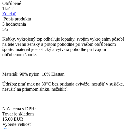
Obľúbené
Tlačiť
Zdielať
Popis produktu
3
hodnotenia
5
/
5
Krátky, vykrojený top odhaľuje lopatky, svojim vykrojením pôsobí
na tele veľmi žensky a pritom pohodlne pri vašom obľúbenom
športe. materiál je elastický a vytvára pohodlie pri tvojom
obľúbenom športe.
Materiál: 90% nylon, 10% Elastan
Údržba: prať max na 30°C bez pridania aviváže, nesušiť v sušičke,
nesušiť na priamom slnku, nežehliť.
Naša cena s DPH:
Tovar je skladom
15,00
EUR
Vyberte velkosť: