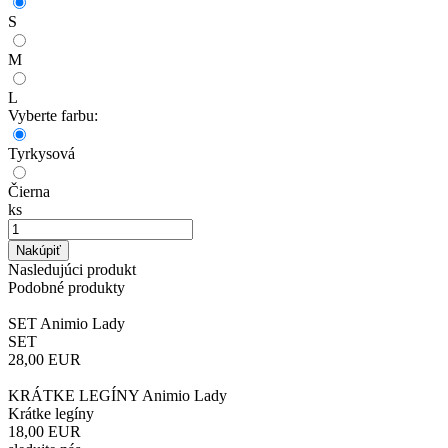
S
M
L
Vyberte farbu:
Tyrkysová
Čierna
ks
Nakúpiť
Nasledujúci produkt
Podobné produkty
SET Animio Lady
SET
28,00
EUR
KRÁTKE LEGÍNY Animio Lady
Krátke legíny
18,00
EUR