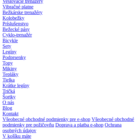
Veslovacie trenažéry
Vibračné platne
Bežkárske trenažéry
Kolobežky
Príslušenstvo
Bežecké pásy
Cyklo-trenažér
Bicykle
Sety
Legíny
Podprsenky
Topy
Mikiny
Tepláky
Tielka
Krátke legíny
Tričká
Šortky
O nás
Blog
Kontakt
Všeobecné obchodné podmienky pre e-shop
Všeobecné obchodné
podmienky pre požičovňu
Doprava a platba e-shop
Ochrana
osobných údajov
V košíku máte