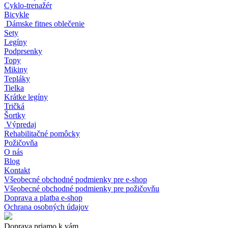
Cyklo-trenažér
Bicykle
Dámske fitnes oblečenie
Sety
Legíny
Podprsenky
Topy
Mikiny
Tepláky
Tielka
Krátke legíny
Tričká
Šortky
Výpredaj
Rehabilitačné pomôcky
Požičovňa
O nás
Blog
Kontakt
Všeobecné obchodné podmienky pre e-shop
Všeobecné obchodné podmienky pre požičovňu
Doprava a platba e-shop
Ochrana osobných údajov
Doprava priamo k vám