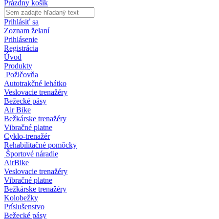
Prázdny košík
Prihlásiť sa
Zoznam želaní
Prihlásenie
Registrácia
Úvod
Produkty
Požičovňa
Autotrakčné lehátko
Veslovacie trenažéry
Bežecké pásy
Air Bike
Bežkárske trenažéry
Vibračné platne
Cyklo-trenažér
Rehabilitačné pomôcky
Športové náradie
AirBike
Veslovacie trenažéry
Vibračné platne
Bežkárske trenažéry
Kolobežky
Príslušenstvo
Bežecké pásy