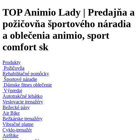
TOP Animio Lady | Predajňa a
požičovňa športového náradia
a oblečenia animio, sport
comfort sk
Produkty
Požičovňa
Rehabilitačné pomôcky
Športové náradie
Dámske fitnes oblečenie
Výpredaj
Autotrakčné lehátko
Veslovacie trenažéry
Bežecké pásy
Air Bike
Bežkárske trenažéry
Vibračné platne
Cyklo-trenažér
AirBike