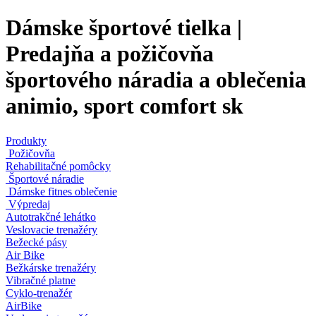
Dámske športové tielka |
Predajňa a požičovňa
športového náradia a oblečenia
animio, sport comfort sk
Produkty
Požičovňa
Rehabilitačné pomôcky
Športové náradie
Dámske fitnes oblečenie
Výpredaj
Autotrakčné lehátko
Veslovacie trenažéry
Bežecké pásy
Air Bike
Bežkárske trenažéry
Vibračné platne
Cyklo-trenažér
AirBike