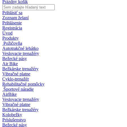
Prázdny košík
Prihlásiť sa
Zoznam želaní
Prihlásenie
Registrácia
Úvod
Produkty
Požičovňa
Autotrakčné lehátko
Veslovacie trenažéry
Bežecké pásy
Air Bike
Bežkárske trenažéry
Vibračné platne
Cyklo-trenažér
Rehabilitačné pomôcky
Športové náradie
AirBike
Veslovacie trenažéry
Vibračné platne
Bežkárske trenažéry
Kolobežky
Príslušenstvo
Bežecké pásy