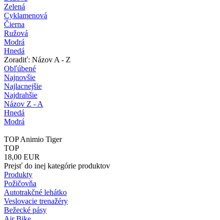
Zelená
Cyklamenová
Čierna
Ružová
Modrá
Hnedá
Zoradiť: Názov A - Z
Obľúbené
Najnovšie
Najlacnejšie
Najdrahšie
Názov Z - A
Hnedá
Modrá
TOP Animio Tiger
TOP
18,00
EUR
Prejsť do inej kategórie produktov
Produkty
Požičovňa
Autotrakčné lehátko
Veslovacie trenažéry
Bežecké pásy
Air Bike