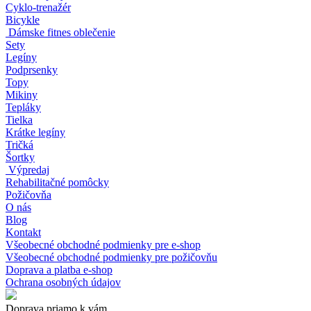
Cyklo-trenažér
Bicykle
Dámske fitnes oblečenie
Sety
Legíny
Podprsenky
Topy
Mikiny
Tepláky
Tielka
Krátke legíny
Tričká
Šortky
Výpredaj
Rehabilitačné pomôcky
Požičovňa
O nás
Blog
Kontakt
Všeobecné obchodné podmienky pre e-shop
Všeobecné obchodné podmienky pre požičovňu
Doprava a platba e-shop
Ochrana osobných údajov
Doprava priamo k vám