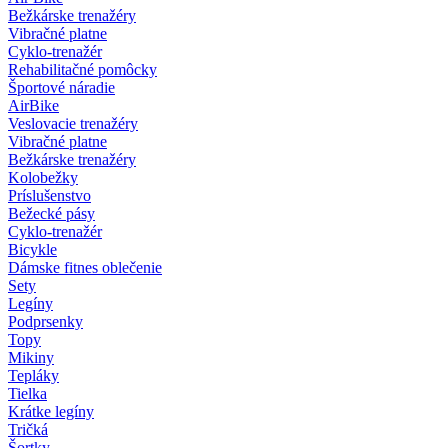
Bežkárske trenažéry
Vibračné platne
Cyklo-trenažér
Rehabilitačné pomôcky
Športové náradie
AirBike
Veslovacie trenažéry
Vibračné platne
Bežkárske trenažéry
Kolobežky
Príslušenstvo
Bežecké pásy
Cyklo-trenažér
Bicykle
Dámske fitnes oblečenie
Sety
Legíny
Podprsenky
Topy
Mikiny
Tepláky
Tielka
Krátke legíny
Tričká
Šortky