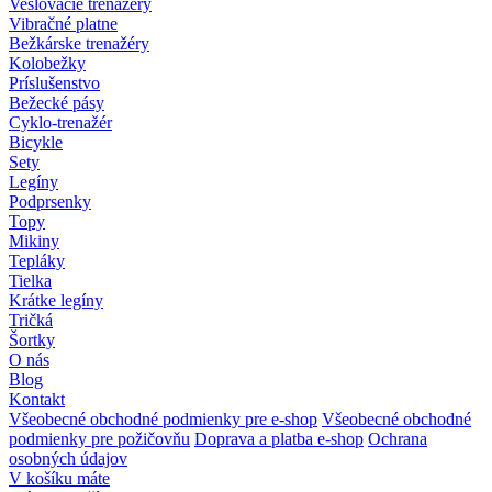
Veslovacie trenažéry
Vibračné platne
Bežkárske trenažéry
Kolobežky
Príslušenstvo
Bežecké pásy
Cyklo-trenažér
Bicykle
Sety
Legíny
Podprsenky
Topy
Mikiny
Tepláky
Tielka
Krátke legíny
Tričká
Šortky
O nás
Blog
Kontakt
Všeobecné obchodné podmienky pre e-shop
Všeobecné obchodné
podmienky pre požičovňu
Doprava a platba e-shop
Ochrana
osobných údajov
V košíku máte