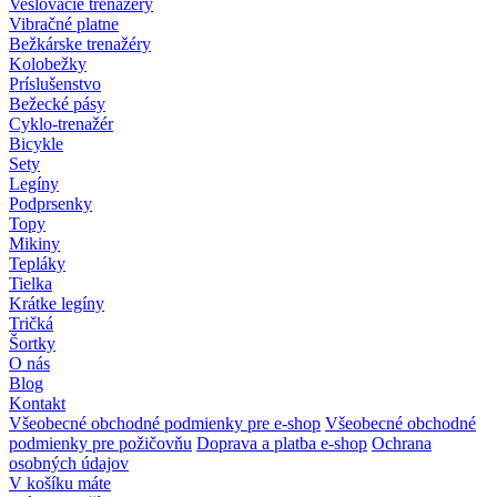
Veslovacie trenažéry
Vibračné platne
Bežkárske trenažéry
Kolobežky
Príslušenstvo
Bežecké pásy
Cyklo-trenažér
Bicykle
Sety
Legíny
Podprsenky
Topy
Mikiny
Tepláky
Tielka
Krátke legíny
Tričká
Šortky
O nás
Blog
Kontakt
Všeobecné obchodné podmienky pre e-shop
Všeobecné obchodné
podmienky pre požičovňu
Doprava a platba e-shop
Ochrana
osobných údajov
V košíku máte