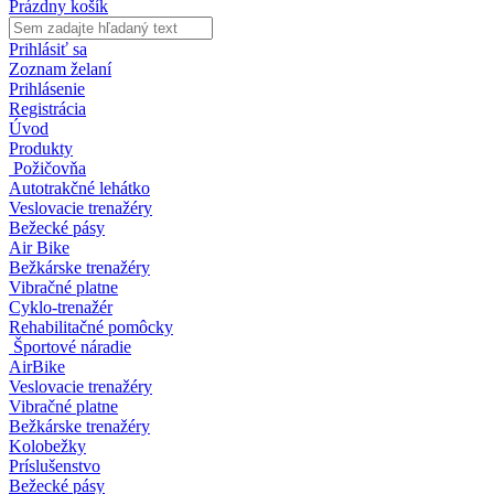
Prázdny košík
Prihlásiť sa
Zoznam želaní
Prihlásenie
Registrácia
Úvod
Produkty
Požičovňa
Autotrakčné lehátko
Veslovacie trenažéry
Bežecké pásy
Air Bike
Bežkárske trenažéry
Vibračné platne
Cyklo-trenažér
Rehabilitačné pomôcky
Športové náradie
AirBike
Veslovacie trenažéry
Vibračné platne
Bežkárske trenažéry
Kolobežky
Príslušenstvo
Bežecké pásy