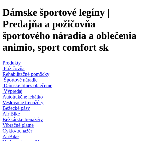
Dámske športové legíny |
Predajňa a požičovňa
športového náradia a oblečenia
animio, sport comfort sk
Produkty
Požičovňa
Rehabilitačné pomôcky
Športové náradie
Dámske fitnes oblečenie
Výpredaj
Autotrakčné lehátko
Veslovacie trenažéry
Bežecké pásy
Air Bike
Bežkárske trenažéry
Vibračné platne
Cyklo-trenažér
AirBike