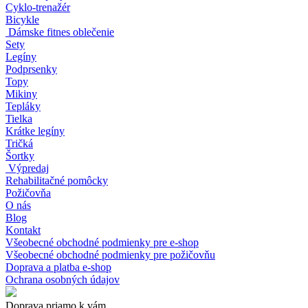
Cyklo-trenažér
Bicykle
Dámske fitnes oblečenie
Sety
Legíny
Podprsenky
Topy
Mikiny
Tepláky
Tielka
Krátke legíny
Tričká
Šortky
Výpredaj
Rehabilitačné pomôcky
Požičovňa
O nás
Blog
Kontakt
Všeobecné obchodné podmienky pre e-shop
Všeobecné obchodné podmienky pre požičovňu
Doprava a platba e-shop
Ochrana osobných údajov
Doprava priamo k vám