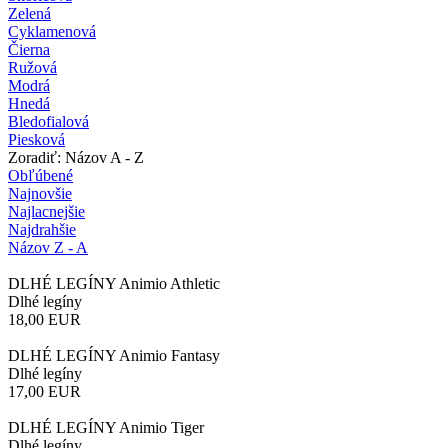
Zelená
Cyklamenová
Čierna
Ružová
Modrá
Hnedá
Bledofialová
Piesková
Zoradiť: Názov A - Z
Obľúbené
Najnovšie
Najlacnejšie
Najdrahšie
Názov Z - A
DLHÉ LEGÍNY Animio Athletic
Dlhé legíny
18,00
EUR
DLHÉ LEGÍNY Animio Fantasy
Dlhé legíny
17,00
EUR
DLHÉ LEGÍNY Animio Tiger
Dlhé legíny