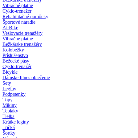
Vibračné platne
Cyklo-trenažér
Rehabilitačné pomôcky
Športové náradie
AirBike
Veslovacie trenažéry
Vibračné platne
Bežkárske trenažéry
Kolobežky
Príslušenstvo
Bežecké pásy
Cyklo-trenažér
Bicykle
Dámske fitnes oblečenie
Sety
Legíny
Podprsenky
Topy
Mikiny
Tepláky
Tielka
Krátke legíny
Tričká
Šortky