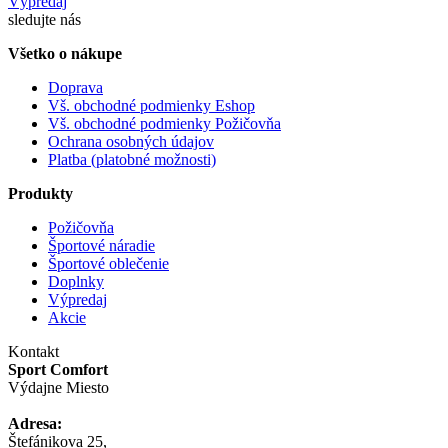
Výpredaj
sledujte nás
Všetko o nákupe
Doprava
Vš. obchodné podmienky Eshop
Vš. obchodné podmienky Požičovňa
Ochrana osobných údajov
Platba (platobné možnosti)
Produkty
Požičovňa
Športové náradie
Športové oblečenie
Doplnky
Výpredaj
Akcie
Kontakt
Sport Comfort
Výdajne Miesto
Adresa:
Štefánikova 25,