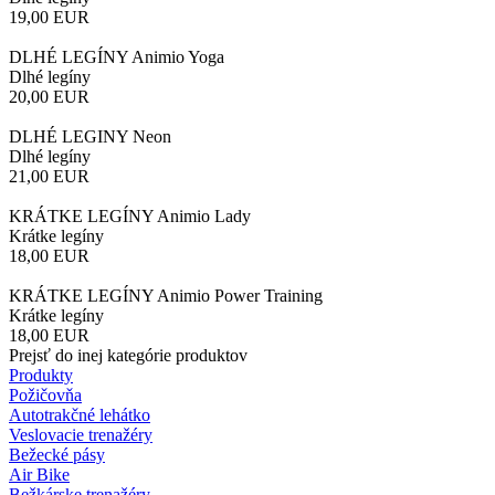
19,00
EUR
DLHÉ LEGÍNY Animio Yoga
Dlhé legíny
20,00
EUR
DLHÉ LEGINY Neon
Dlhé legíny
21,00
EUR
KRÁTKE LEGÍNY Animio Lady
Krátke legíny
18,00
EUR
KRÁTKE LEGÍNY Animio Power Training
Krátke legíny
18,00
EUR
Prejsť do inej kategórie produktov
Produkty
Požičovňa
Autotrakčné lehátko
Veslovacie trenažéry
Bežecké pásy
Air Bike
Bežkárske trenažéry