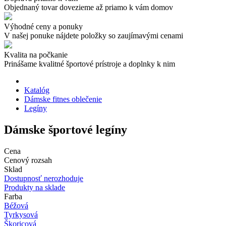
Objednaný tovar dovezieme až priamo k vám domov
Výhodné ceny a ponuky
V našej ponuke nájdete položky so zaujímavými cenami
Kvalita na počkanie
Prinášame kvalitné športové prístroje a doplnky k nim
Katalóg
Dámske fitnes oblečenie
Legíny
Dámske športové legíny
Cena
Cenový rozsah
Sklad
Dostupnosť nerozhoduje
Produkty na sklade
Farba
Béžová
Tyrkysová
Škoricová