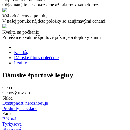
Objednaný tovar dovezieme až priamo k vám domov
Výhodné ceny a ponuky
V našej ponuke nájdete položky so zaujímavými cenami
Kvalita na počkanie
Prinášame kvalitné športové prístroje a doplnky k nim
Katalóg
Dámske fitnes oblečenie
Legíny
Dámske športové legíny
Cena
Cenový rozsah
Sklad
Dostupnosť nerozhoduje
Produkty na sklade
Farba
Béžová
Tyrkysová
Škoricová