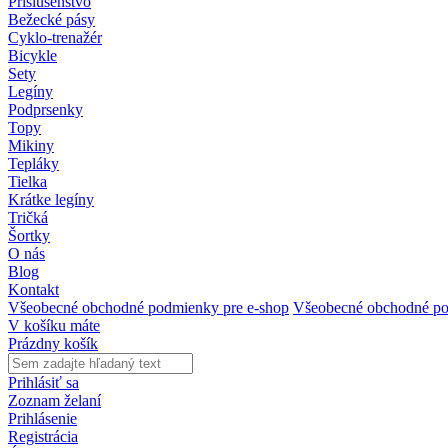
Príslušenstvo
Bežecké pásy
Cyklo-trenažér
Bicykle
Sety
Legíny
Podprsenky
Topy
Mikiny
Tepláky
Tielka
Krátke legíny
Tričká
Šortky
O nás
Blog
Kontakt
Všeobecné obchodné podmienky pre e-shop
Všeobecné obchodné po
V košíku máte
Prázdny košík
Prihlásiť sa
Zoznam želaní
Prihlásenie
Registrácia