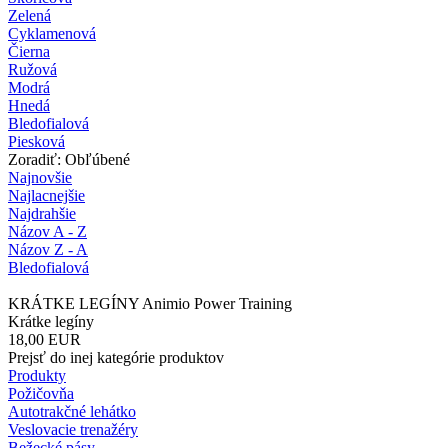
Zelená
Cyklamenová
Čierna
Ružová
Modrá
Hnedá
Bledofialová
Piesková
Zoradiť: Obľúbené
Najnovšie
Najlacnejšie
Najdrahšie
Názov A - Z
Názov Z - A
Bledofialová
KRÁTKE LEGÍNY Animio Power Training
Krátke legíny
18,00
EUR
Prejsť do inej kategórie produktov
Produkty
Požičovňa
Autotrakčné lehátko
Veslovacie trenažéry
Bežecké pásy