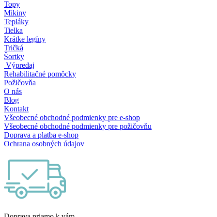
Topy
Mikiny
Tepláky
Tielka
Krátke legíny
Tričká
Šortky
Výpredaj
Rehabilitačné pomôcky
Požičovňa
O nás
Blog
Kontakt
Všeobecné obchodné podmienky pre e-shop
Všeobecné obchodné podmienky pre požičovňu
Doprava a platba e-shop
Ochrana osobných údajov
Doprava priamo k vám