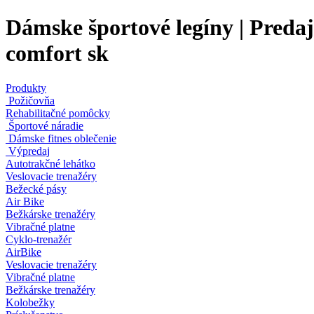
Dámske športové legíny | Predaj
comfort sk
Produkty
Požičovňa
Rehabilitačné pomôcky
Športové náradie
Dámske fitnes oblečenie
Výpredaj
Autotrakčné lehátko
Veslovacie trenažéry
Bežecké pásy
Air Bike
Bežkárske trenažéry
Vibračné platne
Cyklo-trenažér
AirBike
Veslovacie trenažéry
Vibračné platne
Bežkárske trenažéry
Kolobežky