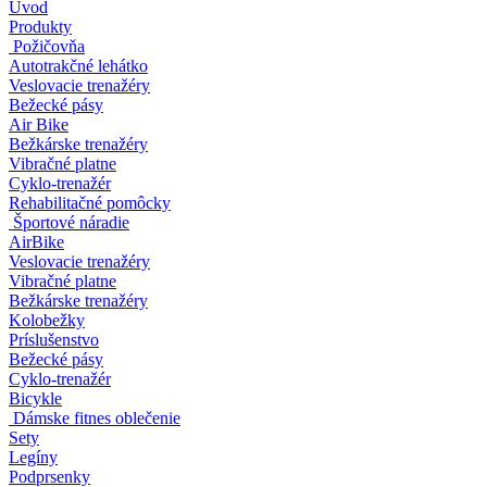
Úvod
Produkty
Požičovňa
Autotrakčné lehátko
Veslovacie trenažéry
Bežecké pásy
Air Bike
Bežkárske trenažéry
Vibračné platne
Cyklo-trenažér
Rehabilitačné pomôcky
Športové náradie
AirBike
Veslovacie trenažéry
Vibračné platne
Bežkárske trenažéry
Kolobežky
Príslušenstvo
Bežecké pásy
Cyklo-trenažér
Bicykle
Dámske fitnes oblečenie
Sety
Legíny
Podprsenky