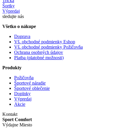
Tričká
Šortky
Výpredaj
sledujte nás
Všetko o nákupe
Doprava
Vš. obchodné podmienky Eshop
Vš. obchodné podmienky Požičovňa
Ochrana osobných údajov
Platba (platobné možnosti)
Produkty
Požičovňa
Športové náradie
Športové oblečenie
Doplnky
Výpredaj
Akcie
Kontakt
Sport Comfort
Výdajne Miesto