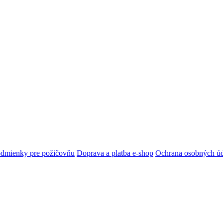
dmienky pre požičovňu
Doprava a platba e-shop
Ochrana osobných ú