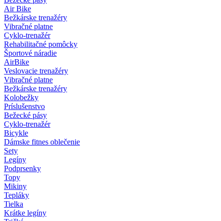
Air Bike
Bežkárske trenažéry
Vibračné platne
Cyklo-trenažér
Rehabilitačné pomôcky
Športové náradie
AirBike
Veslovacie trenažéry
Vibračné platne
Bežkárske trenažéry
Kolobežky
Príslušenstvo
Bežecké pásy
Cyklo-trenažér
Bicykle
Dámske fitnes oblečenie
Sety
Legíny
Podprsenky
Topy
Mikiny
Tepláky
Tielka
Krátke legíny