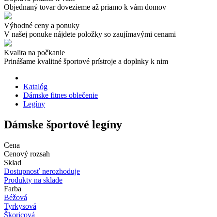
Objednaný tovar dovezieme až priamo k vám domov
Výhodné ceny a ponuky
V našej ponuke nájdete položky so zaujímavými cenami
Kvalita na počkanie
Prinášame kvalitné športové prístroje a doplnky k nim
Katalóg
Dámske fitnes oblečenie
Legíny
Dámske športové legíny
Cena
Cenový rozsah
Sklad
Dostupnosť nerozhoduje
Produkty na sklade
Farba
Béžová
Tyrkysová
Škoricová