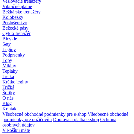
Veslovacie trenažéry
Vibračné platne
Bežkárske trenažéry
Kolobežky
Príslušenstvo
Bežecké pásy
Cyklo-trenažér
Bicykle
Sety
Legíny
Podprsenky
Topy
Mikiny
Tepláky
Tielka
Krátke legíny
Tričká
Šortky
O nás
Blog
Kontakt
Všeobecné obchodné podmienky pre e-shop
Všeobecné obchodné
podmienky pre požičovňu
Doprava a platba e-shop
Ochrana
osobných údajov
V košíku máte