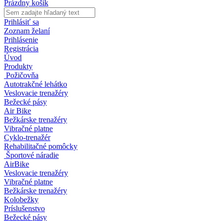
Prázdny košík
Prihlásiť sa
Zoznam želaní
Prihlásenie
Registrácia
Úvod
Produkty
Požičovňa
Autotrakčné lehátko
Veslovacie trenažéry
Bežecké pásy
Air Bike
Bežkárske trenažéry
Vibračné platne
Cyklo-trenažér
Rehabilitačné pomôcky
Športové náradie
AirBike
Veslovacie trenažéry
Vibračné platne
Bežkárske trenažéry
Kolobežky
Príslušenstvo
Bežecké pásy