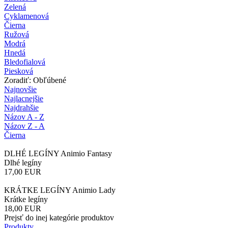
Zelená
Cyklamenová
Čierna
Ružová
Modrá
Hnedá
Bledofialová
Piesková
Zoradiť: Obľúbené
Najnovšie
Najlacnejšie
Najdrahšie
Názov A - Z
Názov Z - A
Čierna
DLHÉ LEGÍNY Animio Fantasy
Dlhé legíny
17,00
EUR
KRÁTKE LEGÍNY Animio Lady
Krátke legíny
18,00
EUR
Prejsť do inej kategórie produktov
Produkty