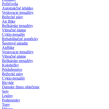
Požičovňa
Autotrakčné lehátko
Veslovacie trenažéry
Bežecké pásy
Air Bike
Bežkárske trenažéry
Vibračné platne
Cyklo-trenažér
Rehabilitačné pomôcky
Športové náradie
AirBike
Veslovacie trenažéry
Vibračné platne
Bežkárske trenažéry
Kolobežky
Príslušenstvo
Bežecké pásy
Cyklo-trenažér
Bicykle
Dámske fitnes oblečenie
Sety
Legíny
Podprsenky
Topy
Mikiny