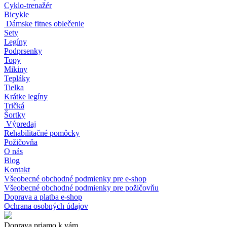
Cyklo-trenažér
Bicykle
Dámske fitnes oblečenie
Sety
Legíny
Podprsenky
Topy
Mikiny
Tepláky
Tielka
Krátke legíny
Tričká
Šortky
Výpredaj
Rehabilitačné pomôcky
Požičovňa
O nás
Blog
Kontakt
Všeobecné obchodné podmienky pre e-shop
Všeobecné obchodné podmienky pre požičovňu
Doprava a platba e-shop
Ochrana osobných údajov
Doprava priamo k vám