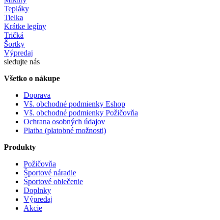
Tepláky
Tielka
Krátke legíny
Tričká
Šortky
Výpredaj
sledujte nás
Všetko o nákupe
Doprava
Vš. obchodné podmienky Eshop
Vš. obchodné podmienky Požičovňa
Ochrana osobných údajov
Platba (platobné možnosti)
Produkty
Požičovňa
Športové náradie
Športové oblečenie
Doplnky
Výpredaj
Akcie