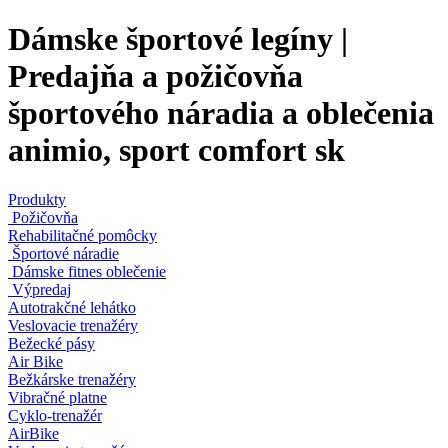
Dámske športové legíny |
Predajňa a požičovňa
športového náradia a oblečenia
animio, sport comfort sk
Produkty
Požičovňa
Rehabilitačné pomôcky
Športové náradie
Dámske fitnes oblečenie
Výpredaj
Autotrakčné lehátko
Veslovacie trenažéry
Bežecké pásy
Air Bike
Bežkárske trenažéry
Vibračné platne
Cyklo-trenažér
AirBike