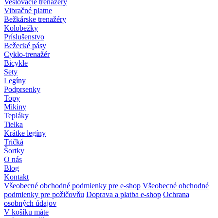
Veslovacie trenažéry
Vibračné platne
Bežkárske trenažéry
Kolobežky
Príslušenstvo
Bežecké pásy
Cyklo-trenažér
Bicykle
Sety
Legíny
Podprsenky
Topy
Mikiny
Tepláky
Tielka
Krátke legíny
Tričká
Šortky
O nás
Blog
Kontakt
Všeobecné obchodné podmienky pre e-shop
Všeobecné obchodné
podmienky pre požičovňu
Doprava a platba e-shop
Ochrana
osobných údajov
V košíku máte