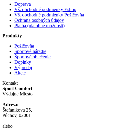
Doprava
Vš. obchodné podmienky Eshop
Vš. obchodné podmienky Požičovňa
Ochrana osobných údajov
Platba (platobné možnosti)
Produkty
Požičovňa
Športové náradie
Športové oblečenie
Doplnky
Výpredaj
Akcie
Kontakt
Sport Comfort
Výdajne Miesto
Adresa:
Štefánikova 25,
Púchov, 02001
alebo