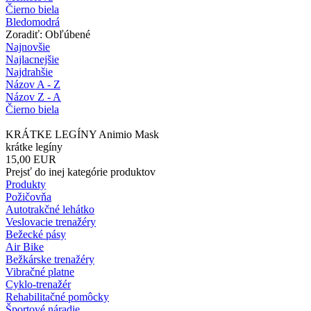
Čierno biela
Bledomodrá
Zoradiť: Obľúbené
Najnovšie
Najlacnejšie
Najdrahšie
Názov A - Z
Názov Z - A
Čierno biela
KRÁTKE LEGÍNY Animio Mask
krátke legíny
15,00
EUR
Prejsť do inej kategórie produktov
Produkty
Požičovňa
Autotrakčné lehátko
Veslovacie trenažéry
Bežecké pásy
Air Bike
Bežkárske trenažéry
Vibračné platne
Cyklo-trenažér
Rehabilitačné pomôcky
Športové náradie