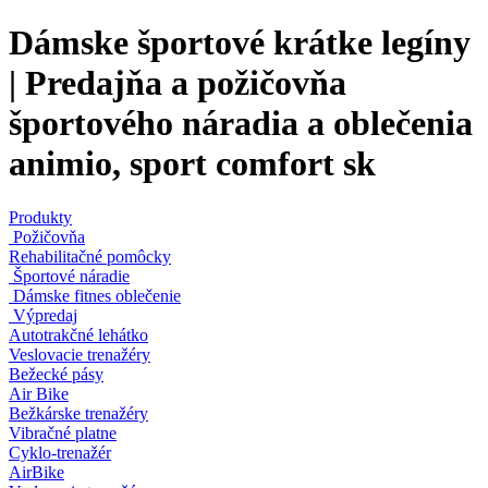
Dámske športové krátke legíny
| Predajňa a požičovňa
športového náradia a oblečenia
animio, sport comfort sk
Produkty
Požičovňa
Rehabilitačné pomôcky
Športové náradie
Dámske fitnes oblečenie
Výpredaj
Autotrakčné lehátko
Veslovacie trenažéry
Bežecké pásy
Air Bike
Bežkárske trenažéry
Vibračné platne
Cyklo-trenažér
AirBike