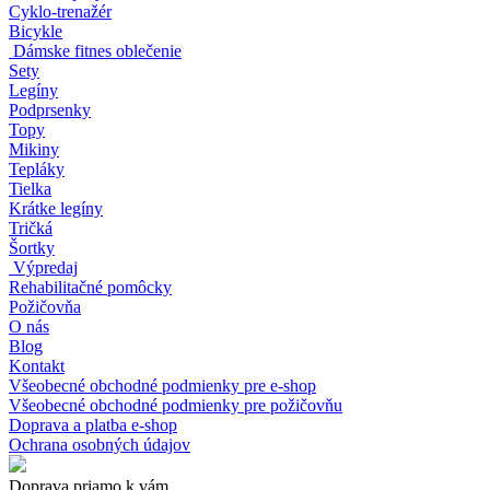
Cyklo-trenažér
Bicykle
Dámske fitnes oblečenie
Sety
Legíny
Podprsenky
Topy
Mikiny
Tepláky
Tielka
Krátke legíny
Tričká
Šortky
Výpredaj
Rehabilitačné pomôcky
Požičovňa
O nás
Blog
Kontakt
Všeobecné obchodné podmienky pre e-shop
Všeobecné obchodné podmienky pre požičovňu
Doprava a platba e-shop
Ochrana osobných údajov
Doprava priamo k vám