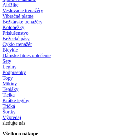
AirBike
Veslovacie trenažéry
Vibračné platne
Bežkárske trenažéry
Kolobežky
Príslušenstvo
Bežecké pásy
Cyklo-trenažér
Bicykle
Dámske fitnes oblečenie
Sety
Legíny
Podprsenky
Topy
Mikiny
Tepláky
Tielka
Krátke legíny
Tričká
Šortky
Výpredaj
sledujte nás
Všetko o nákupe