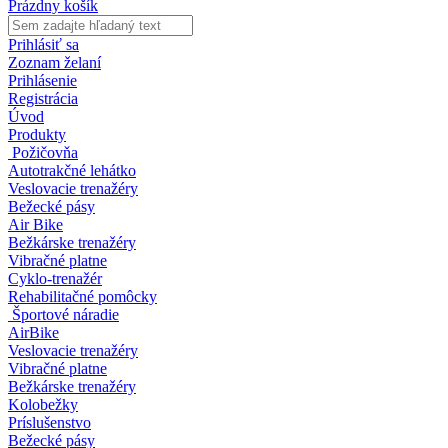
Prázdny košík
Prihlásiť sa
Zoznam želaní
Prihlásenie
Registrácia
Úvod
Produkty
Požičovňa
Autotrakčné lehátko
Veslovacie trenažéry
Bežecké pásy
Air Bike
Bežkárske trenažéry
Vibračné platne
Cyklo-trenažér
Rehabilitačné pomôcky
Športové náradie
AirBike
Veslovacie trenažéry
Vibračné platne
Bežkárske trenažéry
Kolobežky
Príslušenstvo
Bežecké pásy