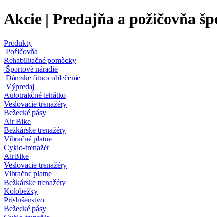
Akcie | Predajňa a požičovňa šp
Produkty
Požičovňa
Rehabilitačné pomôcky
Športové náradie
Dámske fitnes oblečenie
Výpredaj
Autotrakčné lehátko
Veslovacie trenažéry
Bežecké pásy
Air Bike
Bežkárske trenažéry
Vibračné platne
Cyklo-trenažér
AirBike
Veslovacie trenažéry
Vibračné platne
Bežkárske trenažéry
Kolobežky
Príslušenstvo
Bežecké pásy