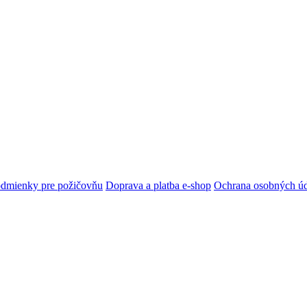
dmienky pre požičovňu
Doprava a platba e-shop
Ochrana osobných ú