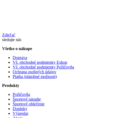
Zdieľať
sledujte nás
Všetko o nákupe
Doprava
Vš. obchodné podmienky Eshop
Vš. obchodné podmienky Požičovňa
Ochrana osobných údajov
Platba (platobné možnosti)
Produkty
Požičovňa
Športové náradie
Športové oblečenie
Doplnky
Výpredaj