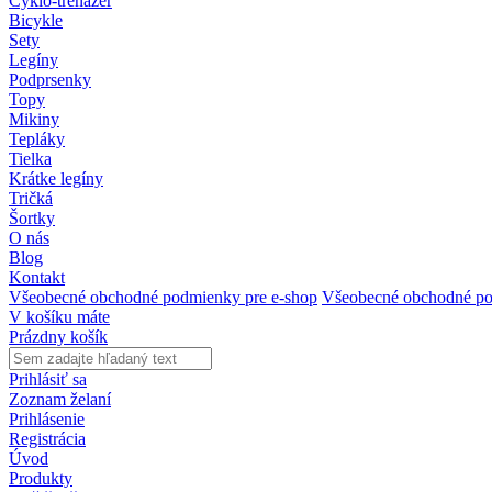
Cyklo-trenažér
Bicykle
Sety
Legíny
Podprsenky
Topy
Mikiny
Tepláky
Tielka
Krátke legíny
Tričká
Šortky
O nás
Blog
Kontakt
Všeobecné obchodné podmienky pre e-shop
Všeobecné obchodné po
V košíku máte
Prázdny košík
Prihlásiť sa
Zoznam želaní
Prihlásenie
Registrácia
Úvod
Produkty