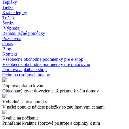
Tepláky
Tielka
Krátke legíny
Tričká
Šortky
Výpredaj
Rehabilitačné pomôcky
Požičovňa
O nás
Blog
Kontakt
Všeobecné obchodné podmienky pre e-shop
Všeobecné obchodné podmienky pre požičovňu
Doprava a platba e-shop
Ochrana osobných údajov
Doprava priamo k vám
Objednaný tovar dovezieme až priamo k vám domov
Výhodné ceny a ponuky
V našej ponuke nájdete položky so zaujímavými cenami
Kvalita na počkanie
Prinášame kvalitné športové prístroje a doplnky k nim