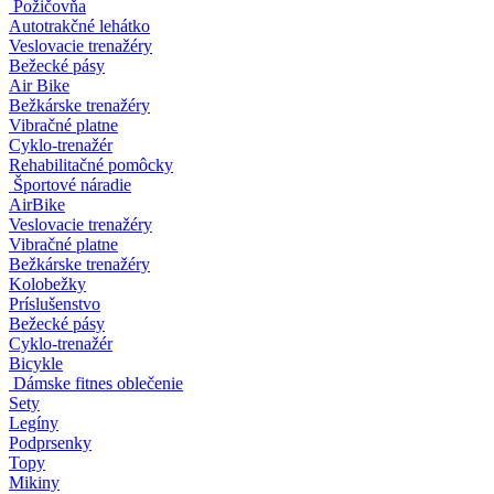
Požičovňa
Autotrakčné lehátko
Veslovacie trenažéry
Bežecké pásy
Air Bike
Bežkárske trenažéry
Vibračné platne
Cyklo-trenažér
Rehabilitačné pomôcky
Športové náradie
AirBike
Veslovacie trenažéry
Vibračné platne
Bežkárske trenažéry
Kolobežky
Príslušenstvo
Bežecké pásy
Cyklo-trenažér
Bicykle
Dámske fitnes oblečenie
Sety
Legíny
Podprsenky
Topy
Mikiny