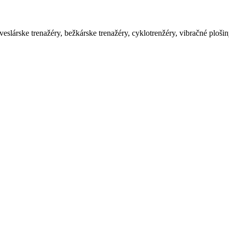
eslárske trenažéry, bežkárske trenažéry, cyklotrenžéry, vibračné ploši