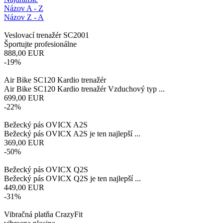
Názov A - Z
Názov Z - A
Veslovací trenažér SC2001
Športujte profesionálne
888,00
EUR
-19%
Air Bike SC120 Kardio trenažér
Air Bike SC120 Kardio trenažér Vzduchový typ ...
699,00
EUR
-22%
Bežecký pás OVICX A2S
Bežecký pás OVICX A2S je ten najlepší ...
369,00
EUR
-50%
Bežecký pás OVICX Q2S
Bežecký pás OVICX Q2S je ten najlepší ...
449,00
EUR
-31%
Vibračná platňa CrazyFit