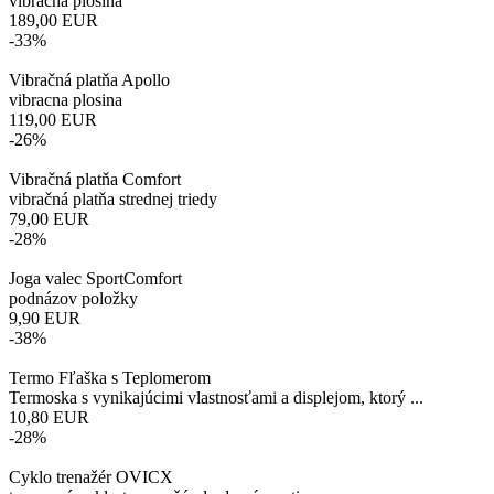
vibracna plosina
189,00
EUR
-33%
Vibračná platňa Apollo
vibracna plosina
119,00
EUR
-26%
Vibračná platňa Comfort
vibračná platňa strednej triedy
79,00
EUR
-28%
Joga valec SportComfort
podnázov položky
9,90
EUR
-38%
Termo Fľaška s Teplomerom
Termoska s vynikajúcimi vlastnosťami a displejom, ktorý ...
10,80
EUR
-28%
Cyklo trenažér OVICX