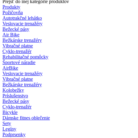
Prejsť do inej kategórie produktov
Produkty
Požičovňa
Autotrakčné lehátko
Veslovacie trenažéry
Bežecké pásy
Air Bike
Bežkárske trenažéry
Vibračné platne
Cyklo-trenažér
Rehabilitačné pomôcky
Športové náradie
AirBike
Veslovacie trenažéry
Vibračné platne
Bežkárske trenažéry
Kolobežky
Príslušenstvo
Bežecké pásy
Cyklo-trenažér
Bicykle
Dámske fitnes oblečenie
Sety
Legíny
Podprsenky