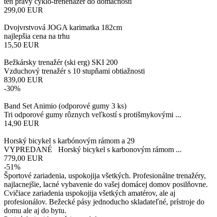
ten pravý cyklo-trenenažér do domácnosti
299,00
EUR
Dvojvrstvová JOGA karimatka 182cm
najlepšia cena na trhu
15,50
EUR
Bežkársky trenažér (ski erg) SKI 200
Vzduchový trenažér s 10 stupňami obtiažnosti
839,00
EUR
-30%
Band Set Animio (odporové gumy 3 ks)
Tri odporové gumy rôznych veľkostí s protišmykovými ...
14,90
EUR
Horský bicykel s karbónovým rámom a 29
VYPREDANÉ Horský bicykel s karbonovým rámom ...
779,00
EUR
-51%
Športové zariadenia, uspokojija všetkých. Profesionálne trenažéry,
najlacnejšie, lacné vybavenie do vašej domácej domov posilňovne.
Cvičiace zariadenia uspokojija všetkých amatérov, ale aj
profesionálov. Bežecké pásy jednoducho skladateľné, prístroje do
domu ale aj do bytu.