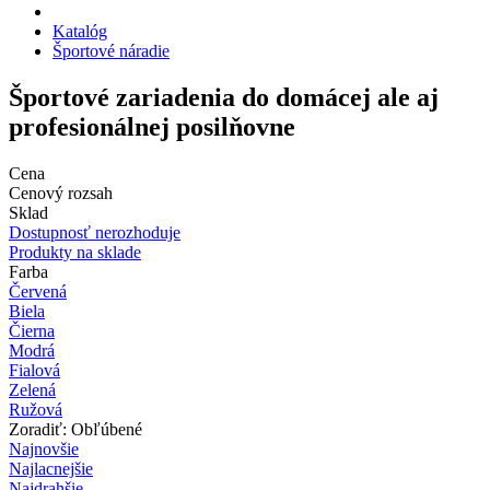
Katalóg
Športové náradie
Športové zariadenia do domácej ale aj
profesionálnej posilňovne
Cena
Cenový rozsah
Sklad
Dostupnosť nerozhoduje
Produkty na sklade
Farba
Červená
Biela
Čierna
Modrá
Fialová
Zelená
Ružová
Zoradiť: Obľúbené
Najnovšie
Najlacnejšie
Najdrahšie