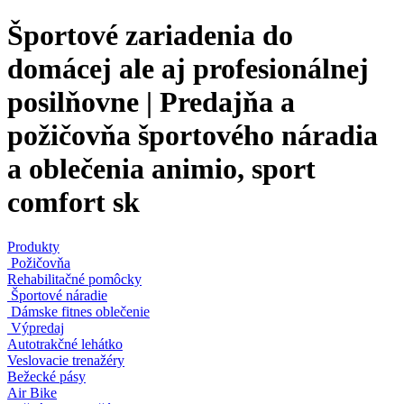
Športové zariadenia do
domácej ale aj profesionálnej
posilňovne | Predajňa a
požičovňa športového náradia
a oblečenia animio, sport
comfort sk
Produkty
Požičovňa
Rehabilitačné pomôcky
Športové náradie
Dámske fitnes oblečenie
Výpredaj
Autotrakčné lehátko
Veslovacie trenažéry
Bežecké pásy
Air Bike