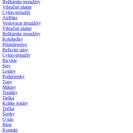
Bežkárske trenažéry
Vibračné platne
Cyklo-trenažér
AirBike
Veslovacie trenažéry
Vibračné platne
Bežkárske trenažéry
Kolobežky
Príslušenstvo
Bežecké pásy
Cyklo-trenažér
Bicykle
Sety
Legíny
Podprsenky
Topy
Mikiny
Tepláky
Tielka
Krátke legíny
Tričká
Šortky
O nás
Blog
Kontakt