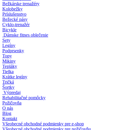
Bežkárske trenažéry
Kolobežky
Príslušenstvo
Bežecké pásy
Cyklo-trenažér
Bicykle
Dámske fitnes oblečenie
Sety
Legíny
Podprsenky
Topy
Mikiny
Tepláky
Tielka
Krátke legíny
Tričká
Šortky
Výpredaj
Rehabilitačné pomôcky
Požičovňa
O nás
Blog
Kontakt
Všeobecné obchodné podmienky pre e-shop
Všeobecné obchodné podmienky pre požičovňu