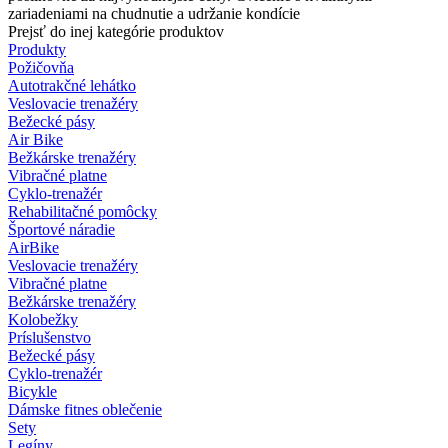
zariadeniami na chudnutie a udržanie kondície
Prejsť do inej kategórie produktov
Produkty
Požičovňa
Autotrakčné lehátko
Veslovacie trenažéry
Bežecké pásy
Air Bike
Bežkárske trenažéry
Vibračné platne
Cyklo-trenažér
Rehabilitačné pomôcky
Športové náradie
AirBike
Veslovacie trenažéry
Vibračné platne
Bežkárske trenažéry
Kolobežky
Príslušenstvo
Bežecké pásy
Cyklo-trenažér
Bicykle
Dámske fitnes oblečenie
Sety
Legíny