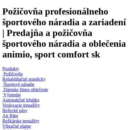
Požičovňa profesionálneho
športového náradia a zariadení
| Predajňa a požičovňa
športového náradia a oblečenia
animio, sport comfort sk
Produkty
Požičovňa
Rehabilitačné pomôcky
Športové náradie
Dámske fitnes oblečenie
Výpredaj
Autotrakčné lehátko
Veslovacie trenažéry
Bežecké pásy
Air Bike
Bežkárske trenažéry
Vibračné platne