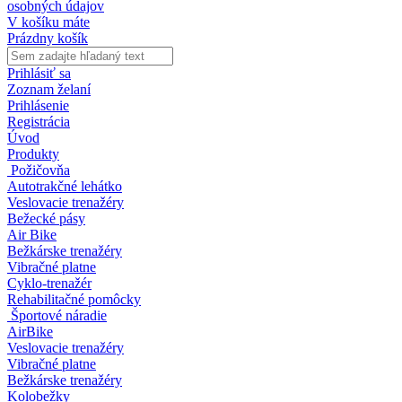
osobných údajov
V košíku máte
Prázdny košík
Prihlásiť sa
Zoznam želaní
Prihlásenie
Registrácia
Úvod
Produkty
Požičovňa
Autotrakčné lehátko
Veslovacie trenažéry
Bežecké pásy
Air Bike
Bežkárske trenažéry
Vibračné platne
Cyklo-trenažér
Rehabilitačné pomôcky
Športové náradie
AirBike
Veslovacie trenažéry
Vibračné platne
Bežkárske trenažéry
Kolobežky