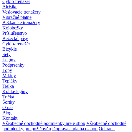
Cyklo-trenažér
AirBike
Veslovacie trenažéry
Vibračné platne
Bežkárske trenažéry
Kolobežky
Príslušenstvo
Bežecké pásy
Cyklo-trenažér
Bicykle
Sety
Legíny
Podprsenky
Topy
Mikiny
Tepláky
Tielka
Krátke legíny
Tričká
Šortky
O nás
Blog
Kontakt
Všeobecné obchodné podmienky pre e-shop
Všeobecné obchodné
podmienky pre požičovňu
Doprava a platba e-shop
Ochrana