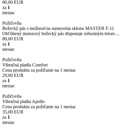
80,00
EUR
za
1
mesiac
Požičovňa
Bežecký pás s možnosťou nastavenia sklonu MASTER F-11
Obľúbený motorový bežecký pás disponuje robustným telom ...
80,00
EUR
za
1
mesiac
Požičovňa
Vibračná platňa Comfort
Cena produktu za požičanie na 1 mesiac
29,00
EUR
za
1
mesiac
Požičovňa
Vibračná platňa Apollo
Cena produktu za požičanie na 1 mesiac
35,00
EUR
za
1
mesiac