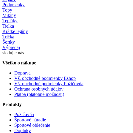
Podprsenky
Topy
Mikiny
Tepláky
Tielka
Krátke legíny
Tričká
Šortky
Výpredaj
sledujte nás
Všetko o nákupe
Doprava
Vš. obchodné podmienky Eshop
Vš. obchodné podmienky Požičovňa
Ochrana osobných údajov
Platba (platobné možnosti)
Produkty
Požičovňa
Športové náradie
Športové oblečenie
Doplnky