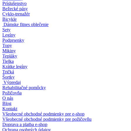
Príslušenstvo
Bežecké pásy
Cyklo-trenažér
Bicykle
Dámske fitnes oblečenie
Sety
Legíny
Podprsenky
Topy
Mikiny
Tepláky
Tielka
Krátke legíny
Tričká
Šortky
Výpredaj
Rehabilitačné pomôcky
Požičovňa
O nás
Blog
Kontakt
Všeobecné obchodné podmienky pre e-shop
Všeobecné obchodné podmienky pre požičovňu
Doprava a platba e-shop
Ochrana osobných údajov