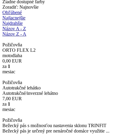
Žiadne dostupné farby
Zoradiť: Najnovšie
Obľúbené
Najlacnejšie
Najdrahšie
Názov A - Z
Názov Z - A
Požičovňa
ORTO FLEX L2
motodlaha
0,00
EUR
za
1
mesiac
Požičovňa
Autotrakčné lehátko
Autotrakčné/inverzné lehátno
7,00
EUR
za
1
mesiac
Požičovňa
Bežecký pás s možnosťou nastavenia sklonu TRINFIT
Bežecký pás je určený pre nenáročné domáce využitie ...