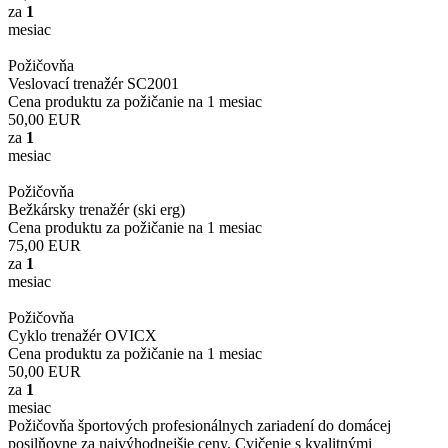
za
1
mesiac
Požičovňa
Veslovací trenažér SC2001
Cena produktu za požičanie na 1 mesiac
50,00
EUR
za
1
mesiac
Požičovňa
Bežkársky trenažér (ski erg)
Cena produktu za požičanie na 1 mesiac
75,00
EUR
za
1
mesiac
Požičovňa
Cyklo trenažér OVICX
Cena produktu za požičanie na 1 mesiac
50,00
EUR
za
1
mesiac
Požičovňa športových profesionálnych zariadení do domácej
posilňovne za najvýhodnejšie ceny. Cvičenie s kvalitnými