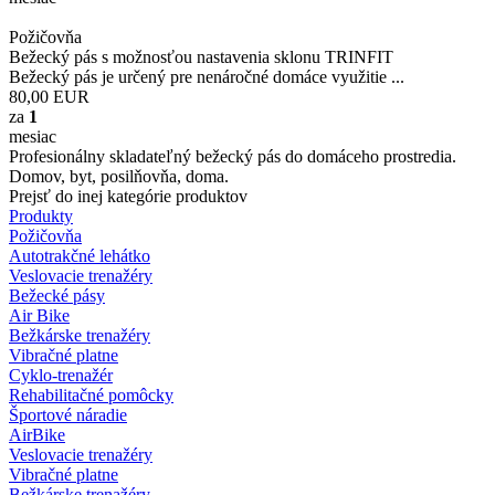
Požičovňa
Bežecký pás s možnosťou nastavenia sklonu TRINFIT
Bežecký pás je určený pre nenáročné domáce využitie ...
80,00
EUR
za
1
mesiac
Profesionálny skladateľný bežecký pás do domáceho prostredia.
Domov, byt, posilňovňa, doma.
Prejsť do inej kategórie produktov
Produkty
Požičovňa
Autotrakčné lehátko
Veslovacie trenažéry
Bežecké pásy
Air Bike
Bežkárske trenažéry
Vibračné platne
Cyklo-trenažér
Rehabilitačné pomôcky
Športové náradie
AirBike
Veslovacie trenažéry
Vibračné platne
Bežkárske trenažéry