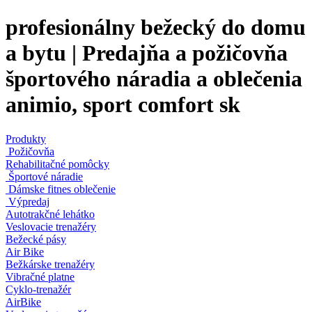
profesionálny bežecký do domu
a bytu | Predajňa a požičovňa
športového náradia a oblečenia
animio, sport comfort sk
Produkty
Požičovňa
Rehabilitačné pomôcky
Športové náradie
Dámske fitnes oblečenie
Výpredaj
Autotrakčné lehátko
Veslovacie trenažéry
Bežecké pásy
Air Bike
Bežkárske trenažéry
Vibračné platne
Cyklo-trenažér
AirBike