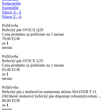
Najlacnejšie
Najdrahšie
Názov A - Z
Názov Z - A
Požičovňa
Bežecký pás OVICX Q2S
Cena produktu za požičanie na 1 mesiac
70,00
EUR
za
1
mesiac
Požičovňa
Bežecký pás OVICX A2S
Cena produktu za požičanie na 1 mesiac
65,00
EUR
za
1
mesiac
Požičovňa
Bežecký pás s možnosťou nastavenia sklonu MASTER F-11
Obľúbený motorový bežecký pás disponuje robustným telom ...
80,00
EUR
za
1
mesiac