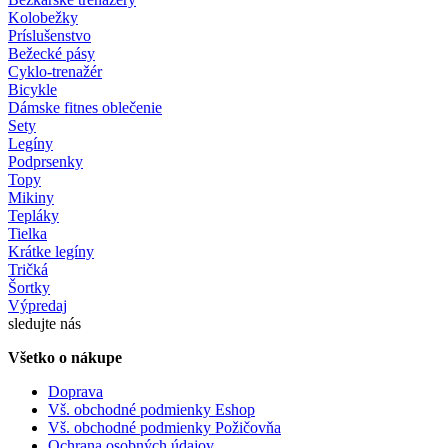
Kolobežky
Príslušenstvo
Bežecké pásy
Cyklo-trenažér
Bicykle
Dámske fitnes oblečenie
Sety
Legíny
Podprsenky
Topy
Mikiny
Tepláky
Tielka
Krátke legíny
Tričká
Šortky
Výpredaj
sledujte nás
Všetko o nákupe
Doprava
Vš. obchodné podmienky Eshop
Vš. obchodné podmienky Požičovňa
Ochrana osobných údajov