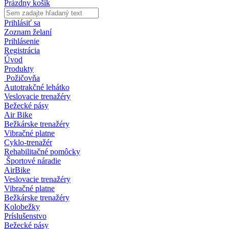
Prázdny košík
Prihlásiť sa
Zoznam želaní
Prihlásenie
Registrácia
Úvod
Produkty
Požičovňa
Autotrakčné lehátko
Veslovacie trenažéry
Bežecké pásy
Air Bike
Bežkárske trenažéry
Vibračné platne
Cyklo-trenažér
Rehabilitačné pomôcky
Športové náradie
AirBike
Veslovacie trenažéry
Vibračné platne
Bežkárske trenažéry
Kolobežky
Príslušenstvo
Bežecké pásy