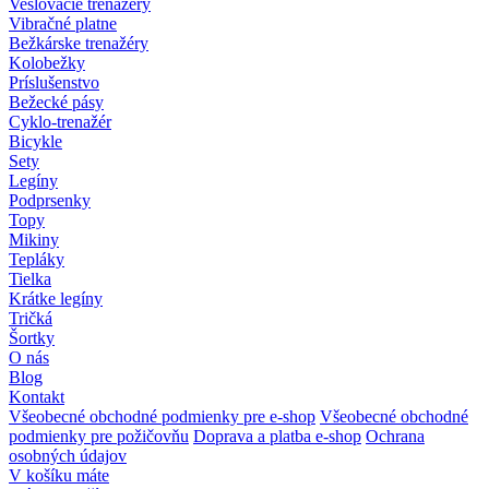
Veslovacie trenažéry
Vibračné platne
Bežkárske trenažéry
Kolobežky
Príslušenstvo
Bežecké pásy
Cyklo-trenažér
Bicykle
Sety
Legíny
Podprsenky
Topy
Mikiny
Tepláky
Tielka
Krátke legíny
Tričká
Šortky
O nás
Blog
Kontakt
Všeobecné obchodné podmienky pre e-shop
Všeobecné obchodné
podmienky pre požičovňu
Doprava a platba e-shop
Ochrana
osobných údajov
V košíku máte