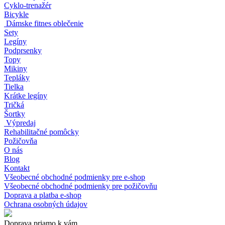
Cyklo-trenažér
Bicykle
Dámske fitnes oblečenie
Sety
Legíny
Podprsenky
Topy
Mikiny
Tepláky
Tielka
Krátke legíny
Tričká
Šortky
Výpredaj
Rehabilitačné pomôcky
Požičovňa
O nás
Blog
Kontakt
Všeobecné obchodné podmienky pre e-shop
Všeobecné obchodné podmienky pre požičovňu
Doprava a platba e-shop
Ochrana osobných údajov
Doprava priamo k vám