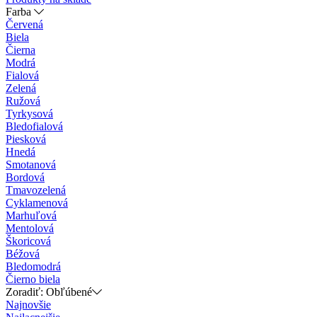
Farba
Červená
Biela
Čierna
Modrá
Fialová
Zelená
Ružová
Tyrkysová
Bledofialová
Piesková
Hnedá
Smotanová
Bordová
Tmavozelená
Cyklamenová
Marhuľová
Mentolová
Škoricová
Béžová
Bledomodrá
Čierno biela
Zoradiť: Obľúbené
Najnovšie