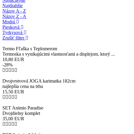
Najlacnejšie
Najdrahšie
Názov A - Z
Názov Z - A
Modrá
Piesková
Tyrkysová
Zrušiť filter
Termo Fľaška s Teplomerom
Termoska s vynikajúcimi vlastnosťami a displejom, ktorý ...
10,80
EUR
-28%
Dvojvrstvová JOGA karimatka 182cm
najlepšia cena na trhu
15,50
EUR
SET Animio Paradise
Dvojdielny komplet
35,00
EUR