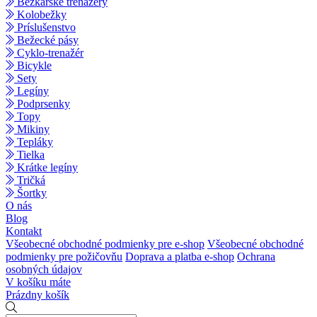
Bežkárske trenažéry
Kolobežky
Príslušenstvo
Bežecké pásy
Cyklo-trenažér
Bicykle
Sety
Legíny
Podprsenky
Topy
Mikiny
Tepláky
Tielka
Krátke legíny
Tričká
Šortky
O nás
Blog
Kontakt
Všeobecné obchodné podmienky pre e-shop
Všeobecné obchodné
podmienky pre požičovňu
Doprava a platba e-shop
Ochrana
osobných údajov
V košíku máte
Prázdny košík