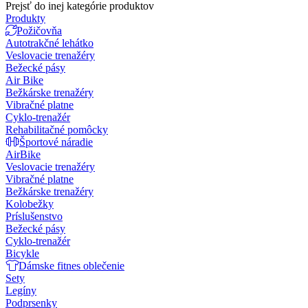
Prejsť do inej kategórie produktov
Produkty
Požičovňa
Autotrakčné lehátko
Veslovacie trenažéry
Bežecké pásy
Air Bike
Bežkárske trenažéry
Vibračné platne
Cyklo-trenažér
Rehabilitačné pomôcky
Športové náradie
AirBike
Veslovacie trenažéry
Vibračné platne
Bežkárske trenažéry
Kolobežky
Príslušenstvo
Bežecké pásy
Cyklo-trenažér
Bicykle
Dámske fitnes oblečenie
Sety
Legíny
Podprsenky