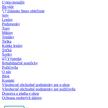
Cyklo-trenažér
Bicykle
Dámske fitnes oblečenie
Sety
Legíny
Podprsenky
Topy
Mikiny
Tepláky
Tielka
Krátke legíny
Tričká
Šortky
Výpredaj
Rehabilitačné pomôcky
Požičovňa
O nás
Blog
Kontakt
Všeobecné obchodné podmienky pre e-shop
Všeobecné obchodné podmienky pre požičovňu
Doprava a platba e-shop
Ochrana osobných údajov