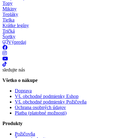
Topy
Mikiny
Tepláky
Tielka
Krátke legíny
Tričká
Šortky
Výpredaj
sledujte nás
Všetko o nákupe
Doprava
Vš. obchodné podmienky Eshop
Vš. obchodné podmienky Požičovňa
Ochrana osobných údajov
Platba (platobné možnosti)
Produkty
Požičovňa