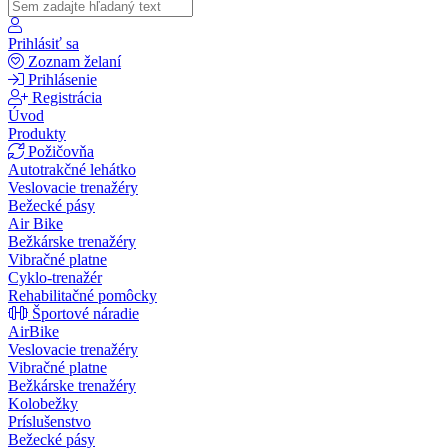
Prihlásiť sa
Zoznam želaní
Prihlásenie
Registrácia
Úvod
Produkty
Požičovňa
Autotrakčné lehátko
Veslovacie trenažéry
Bežecké pásy
Air Bike
Bežkárske trenažéry
Vibračné platne
Cyklo-trenažér
Rehabilitačné pomôcky
Športové náradie
AirBike
Veslovacie trenažéry
Vibračné platne
Bežkárske trenažéry
Kolobežky
Príslušenstvo
Bežecké pásy