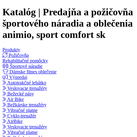
Katalóg | Predajňa a požičovňa
športového náradia a oblečenia
animio, sport comfort sk
Produkty
Požičovňa
Rehabilitačné pomôcky
Športové náradie
Dámske fitnes oblečenie
Výpredaj
Autotrakčné lehátko
Veslovacie trenažéry
Bežecké pásy
Air Bike
Bežkárske trenažéry
Vibračné platne
Cyklo-trenažér
AirBike
Veslovacie trenažéry
Vibračné platne