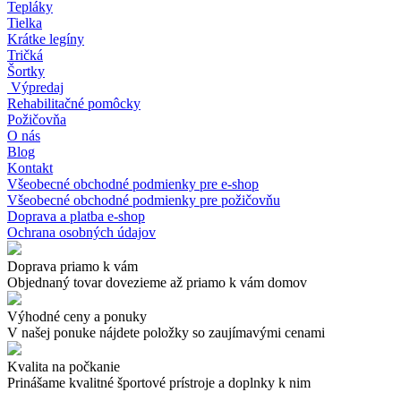
Tepláky
Tielka
Krátke legíny
Tričká
Šortky
Výpredaj
Rehabilitačné pomôcky
Požičovňa
O nás
Blog
Kontakt
Všeobecné obchodné podmienky pre e-shop
Všeobecné obchodné podmienky pre požičovňu
Doprava a platba e-shop
Ochrana osobných údajov
Doprava priamo k vám
Objednaný tovar dovezieme až priamo k vám domov
Výhodné ceny a ponuky
V našej ponuke nájdete položky so zaujímavými cenami
Kvalita na počkanie
Prinášame kvalitné športové prístroje a doplnky k nim