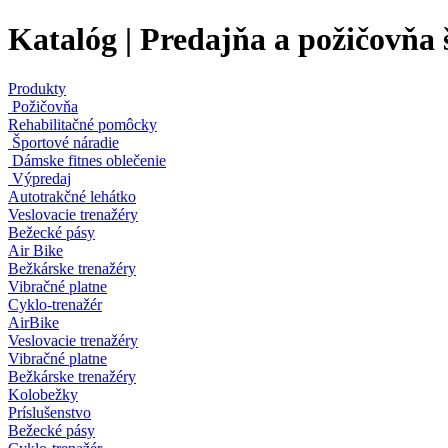
Katalóg | Predajňa a požičovňa 
Produkty
Požičovňa
Rehabilitačné pomôcky
Športové náradie
Dámske fitnes oblečenie
Výpredaj
Autotrakčné lehátko
Veslovacie trenažéry
Bežecké pásy
Air Bike
Bežkárske trenažéry
Vibračné platne
Cyklo-trenažér
AirBike
Veslovacie trenažéry
Vibračné platne
Bežkárske trenažéry
Kolobežky
Príslušenstvo
Bežecké pásy