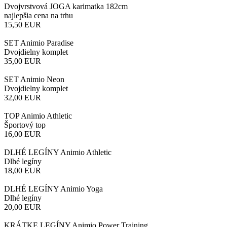
Dvojvrstvová JOGA karimatka 182cm
najlepšia cena na trhu
15,50
EUR
SET Animio Paradise
Dvojdielny komplet
35,00
EUR
SET Animio Neon
Dvojdielny komplet
32,00
EUR
TOP Animio Athletic
Športový top
16,00
EUR
DLHÉ LEGÍNY Animio Athletic
Dlhé legíny
18,00
EUR
DLHÉ LEGÍNY Animio Yoga
Dlhé legíny
20,00
EUR
KRÁTKE LEGÍNY Animio Power Training