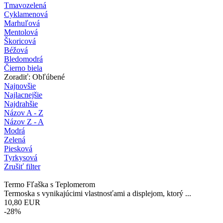
Tmavozelená
Cyklamenová
Marhuľová
Mentolová
Škoricová
Béžová
Bledomodrá
Čierno biela
Zoradiť: Obľúbené
Najnovšie
Najlacnejšie
Najdrahšie
Názov A - Z
Názov Z - A
Modrá
Zelená
Piesková
Tyrkysová
Zrušiť filter
Termo Fľaška s Teplomerom
Termoska s vynikajúcimi vlastnosťami a displejom, ktorý ...
10,80
EUR
-28%