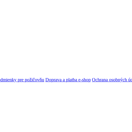
dmienky pre požičovňu
Doprava a platba e-shop
Ochrana osobných ú