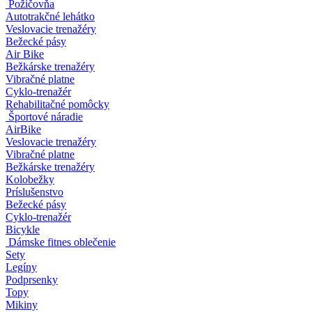
Požičovňa
Autotrakčné lehátko
Veslovacie trenažéry
Bežecké pásy
Air Bike
Bežkárske trenažéry
Vibračné platne
Cyklo-trenažér
Rehabilitačné pomôcky
Športové náradie
AirBike
Veslovacie trenažéry
Vibračné platne
Bežkárske trenažéry
Kolobežky
Príslušenstvo
Bežecké pásy
Cyklo-trenažér
Bicykle
Dámske fitnes oblečenie
Sety
Legíny
Podprsenky
Topy
Mikiny