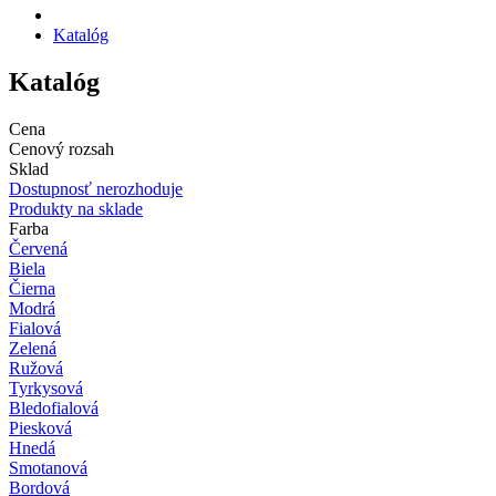
Katalóg
Katalóg
Cena
Cenový rozsah
Sklad
Dostupnosť nerozhoduje
Produkty na sklade
Farba
Červená
Biela
Čierna
Modrá
Fialová
Zelená
Ružová
Tyrkysová
Bledofialová
Piesková
Hnedá
Smotanová
Bordová