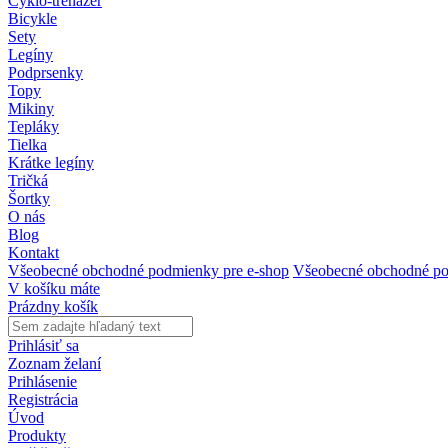
Cyklo-trenažér
Bicykle
Sety
Legíny
Podprsenky
Topy
Mikiny
Tepláky
Tielka
Krátke legíny
Tričká
Šortky
O nás
Blog
Kontakt
Všeobecné obchodné podmienky pre e-shop
Všeobecné obchodné po
V košíku máte
Prázdny košík
Prihlásiť sa
Zoznam želaní
Prihlásenie
Registrácia
Úvod
Produkty