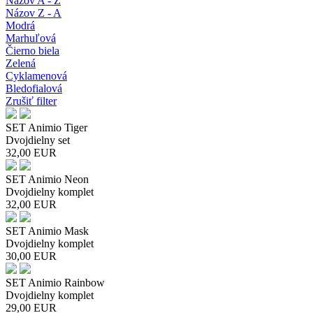
Názov A - Z
Názov Z - A
Modrá
Marhuľová
Čierno biela
Zelená
Cyklamenová
Bledofialová
Zrušiť filter
SET Animio Tiger
Dvojdielny set
32,00
EUR
SET Animio Neon
Dvojdielny komplet
32,00
EUR
SET Animio Mask
Dvojdielny komplet
30,00
EUR
SET Animio Rainbow
Dvojdielny komplet
29,00
EUR