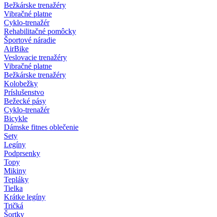
Bežkárske trenažéry
Vibračné platne
Cyklo-trenažér
Rehabilitačné pomôcky
Športové náradie
AirBike
Veslovacie trenažéry
Vibračné platne
Bežkárske trenažéry
Kolobežky
Príslušenstvo
Bežecké pásy
Cyklo-trenažér
Bicykle
Dámske fitnes oblečenie
Sety
Legíny
Podprsenky
Topy
Mikiny
Tepláky
Tielka
Krátke legíny
Tričká
Šortky