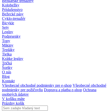
Bežkárske trenažéry
Kolobežky
Príslušenstvo
Bežecké pásy
Cyklo-trenažér
Bicykle
Sety
Legíny
Podprsenky
Topy
Mikiny
Tepláky
Tielka
Krátke legíny
Tričká
Šortky
O nás
Blog
Kontakt
Všeobecné obchodné podmienky pre e-shop
Všeobecné obchodné
podmienky pre požičovňu
Doprava a platba e-shop
Ochrana
osobných údajov
V košíku máte
Prázdny košík