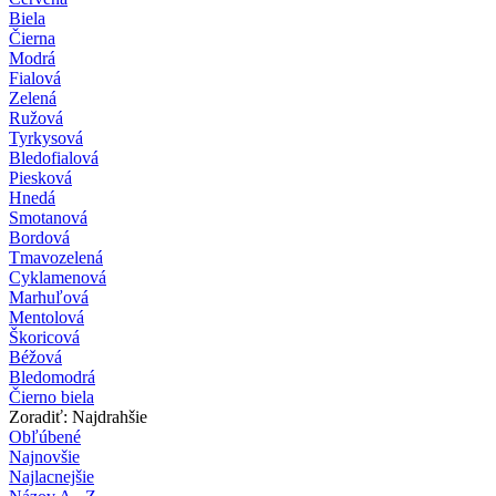
Biela
Čierna
Modrá
Fialová
Zelená
Ružová
Tyrkysová
Bledofialová
Piesková
Hnedá
Smotanová
Bordová
Tmavozelená
Cyklamenová
Marhuľová
Mentolová
Škoricová
Béžová
Bledomodrá
Čierno biela
Zoradiť: Najdrahšie
Obľúbené
Najnovšie
Najlacnejšie