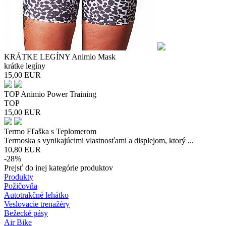
KRÁTKE LEGÍNY Animio Mask
krátke legíny
15,00
EUR
TOP Animio Power Training
TOP
15,00
EUR
Termo Fľaška s Teplomerom
Termoska s vynikajúcimi vlastnosťami a displejom, ktorý ...
10,80
EUR
-28%
Prejsť do inej kategórie produktov
Produkty
Požičovňa
Autotrakčné lehátko
Veslovacie trenažéry
Bežecké pásy
Air Bike