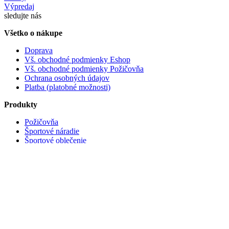
Výpredaj
sledujte nás
Všetko o nákupe
Doprava
Vš. obchodné podmienky Eshop
Vš. obchodné podmienky Požičovňa
Ochrana osobných údajov
Platba (platobné možnosti)
Produkty
Požičovňa
Športové náradie
Športové oblečenie
Doplnky
Výpredaj
Akcie
Kontakt
Sport Comfort
Výdajne Miesto
Adresa: