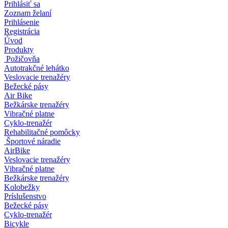
Prihlásiť sa
Zoznam želaní
Prihlásenie
Registrácia
Úvod
Produkty
Požičovňa
Autotrakčné lehátko
Veslovacie trenažéry
Bežecké pásy
Air Bike
Bežkárske trenažéry
Vibračné platne
Cyklo-trenažér
Rehabilitačné pomôcky
Športové náradie
AirBike
Veslovacie trenažéry
Vibračné platne
Bežkárske trenažéry
Kolobežky
Príslušenstvo
Bežecké pásy
Cyklo-trenažér
Bicykle