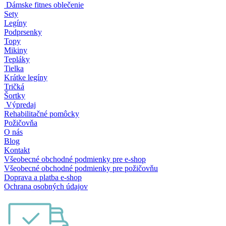
Dámske fitnes oblečenie
Sety
Legíny
Podprsenky
Topy
Mikiny
Tepláky
Tielka
Krátke legíny
Tričká
Šortky
Výpredaj
Rehabilitačné pomôcky
Požičovňa
O nás
Blog
Kontakt
Všeobecné obchodné podmienky pre e-shop
Všeobecné obchodné podmienky pre požičovňu
Doprava a platba e-shop
Ochrana osobných údajov