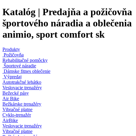
Katalóg | Predajňa a požičovňa
športového náradia a oblečenia
animio, sport comfort sk
Produkty
Požičovňa
Rehabilitačné pomôcky
Športové náradie
Dámske fitnes oblečenie
Výpredaj
Autotrakčné lehátko
Veslovacie trenažéry
Bežecké pásy
Air Bike
Bežkárske trenažéry
Vibračné platne
Cyklo-trenažér
AirBike
Veslovacie trenažéry
Vibračné platne