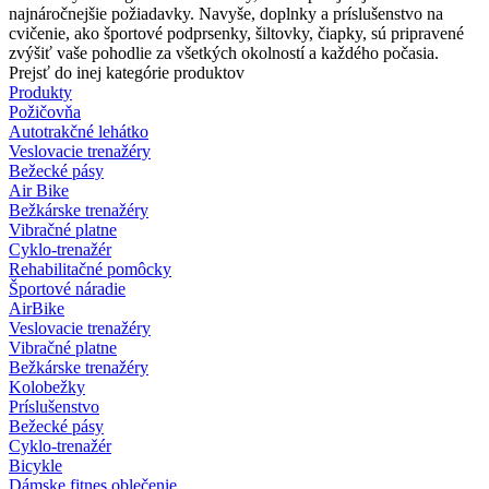
najnáročnejšie požiadavky. Navyše, doplnky a príslušenstvo na
cvičenie, ako športové podprsenky, šiltovky, čiapky, sú pripravené
zvýšiť vaše pohodlie za všetkých okolností a každého počasia.
Prejsť do inej kategórie produktov
Produkty
Požičovňa
Autotrakčné lehátko
Veslovacie trenažéry
Bežecké pásy
Air Bike
Bežkárske trenažéry
Vibračné platne
Cyklo-trenažér
Rehabilitačné pomôcky
Športové náradie
AirBike
Veslovacie trenažéry
Vibračné platne
Bežkárske trenažéry
Kolobežky
Príslušenstvo
Bežecké pásy
Cyklo-trenažér
Bicykle
Dámske fitnes oblečenie