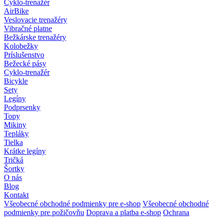
Cyklo-trenažér
AirBike
Veslovacie trenažéry
Vibračné platne
Bežkárske trenažéry
Kolobežky
Príslušenstvo
Bežecké pásy
Cyklo-trenažér
Bicykle
Sety
Legíny
Podprsenky
Topy
Mikiny
Tepláky
Tielka
Krátke legíny
Tričká
Šortky
O nás
Blog
Kontakt
Všeobecné obchodné podmienky pre e-shop
Všeobecné obchodné
podmienky pre požičovňu
Doprava a platba e-shop
Ochrana