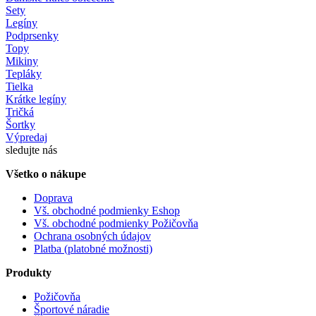
Sety
Legíny
Podprsenky
Topy
Mikiny
Tepláky
Tielka
Krátke legíny
Tričká
Šortky
Výpredaj
sledujte nás
Všetko o nákupe
Doprava
Vš. obchodné podmienky Eshop
Vš. obchodné podmienky Požičovňa
Ochrana osobných údajov
Platba (platobné možnosti)
Produkty
Požičovňa
Športové náradie