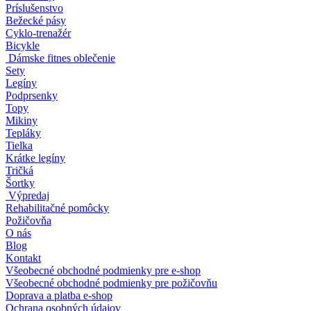
Príslušenstvo
Bežecké pásy
Cyklo-trenažér
Bicykle
Dámske fitnes oblečenie
Sety
Legíny
Podprsenky
Topy
Mikiny
Tepláky
Tielka
Krátke legíny
Tričká
Šortky
Výpredaj
Rehabilitačné pomôcky
Požičovňa
O nás
Blog
Kontakt
Všeobecné obchodné podmienky pre e-shop
Všeobecné obchodné podmienky pre požičovňu
Doprava a platba e-shop
Ochrana osobných údajov