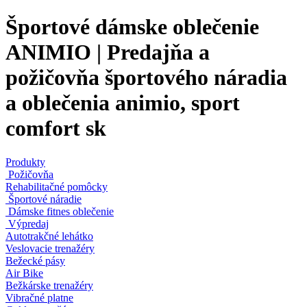
Športové dámske oblečenie
ANIMIO | Predajňa a
požičovňa športového náradia
a oblečenia animio, sport
comfort sk
Produkty
Požičovňa
Rehabilitačné pomôcky
Športové náradie
Dámske fitnes oblečenie
Výpredaj
Autotrakčné lehátko
Veslovacie trenažéry
Bežecké pásy
Air Bike
Bežkárske trenažéry
Vibračné platne