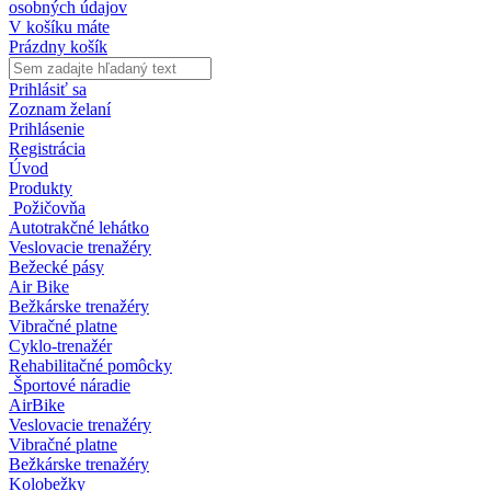
osobných údajov
V košíku máte
Prázdny košík
Prihlásiť sa
Zoznam želaní
Prihlásenie
Registrácia
Úvod
Produkty
Požičovňa
Autotrakčné lehátko
Veslovacie trenažéry
Bežecké pásy
Air Bike
Bežkárske trenažéry
Vibračné platne
Cyklo-trenažér
Rehabilitačné pomôcky
Športové náradie
AirBike
Veslovacie trenažéry
Vibračné platne
Bežkárske trenažéry
Kolobežky