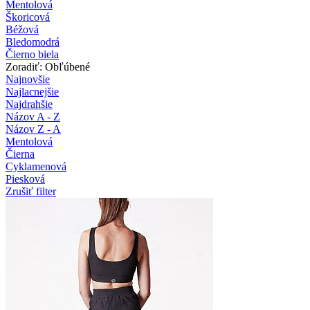
Mentolová
Škoricová
Béžová
Bledomodrá
Čierno biela
Zoradiť: Obľúbené
Najnovšie
Najlacnejšie
Najdrahšie
Názov A - Z
Názov Z - A
Mentolová
Čierna
Cyklamenová
Piesková
Zrušiť filter