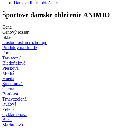
Dámske fitnes oblečenie
Športové dámske oblečenie ANIMIO
Cena
Cenový rozsah
Sklad
Dostupnosť nerozhoduje
Produkty na sklade
Farba
Tyrkysová
Bledofialová
Piesková
Modrá
Hnedá
Smotanová
Čierna
Bordová
Tmavozelená
Ružová
Zelená
Cyklamenová
Biela
Marhuľová