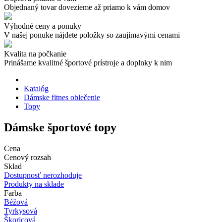
Objednaný tovar dovezieme až priamo k vám domov
Výhodné ceny a ponuky
V našej ponuke nájdete položky so zaujímavými cenami
Kvalita na počkanie
Prinášame kvalitné športové prístroje a doplnky k nim
Katalóg
Dámske fitnes oblečenie
Topy
Dámske športové topy
Cena
Cenový rozsah
Sklad
Dostupnosť nerozhoduje
Produkty na sklade
Farba
Béžová
Tyrkysová
Škoricová