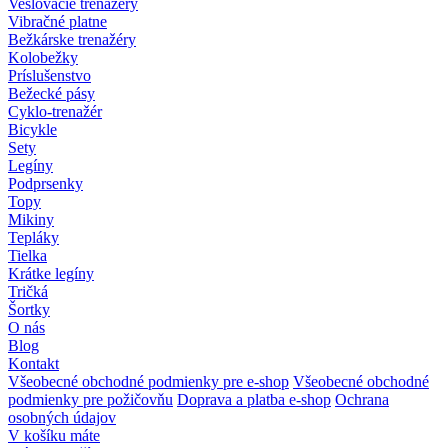
Veslovacie trenažéry
Vibračné platne
Bežkárske trenažéry
Kolobežky
Príslušenstvo
Bežecké pásy
Cyklo-trenažér
Bicykle
Sety
Legíny
Podprsenky
Topy
Mikiny
Tepláky
Tielka
Krátke legíny
Tričká
Šortky
O nás
Blog
Kontakt
Všeobecné obchodné podmienky pre e-shop
Všeobecné obchodné
podmienky pre požičovňu
Doprava a platba e-shop
Ochrana
osobných údajov
V košíku máte