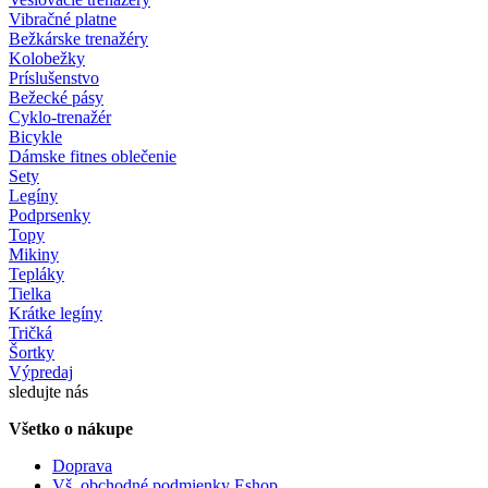
Vibračné platne
Bežkárske trenažéry
Kolobežky
Príslušenstvo
Bežecké pásy
Cyklo-trenažér
Bicykle
Dámske fitnes oblečenie
Sety
Legíny
Podprsenky
Topy
Mikiny
Tepláky
Tielka
Krátke legíny
Tričká
Šortky
Výpredaj
sledujte nás
Všetko o nákupe
Doprava
Vš. obchodné podmienky Eshop