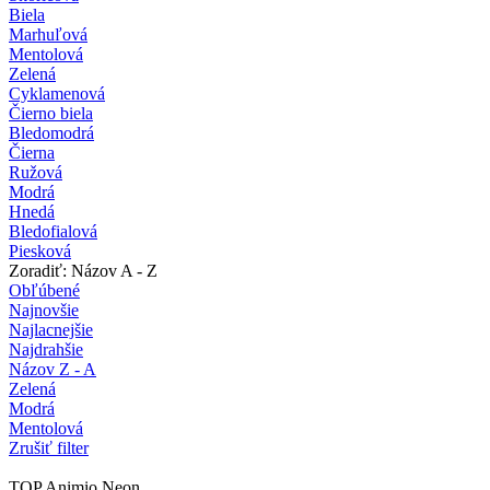
Biela
Marhuľová
Mentolová
Zelená
Cyklamenová
Čierno biela
Bledomodrá
Čierna
Ružová
Modrá
Hnedá
Bledofialová
Piesková
Zoradiť: Názov A - Z
Obľúbené
Najnovšie
Najlacnejšie
Najdrahšie
Názov Z - A
Zelená
Modrá
Mentolová
Zrušiť filter
TOP Animio Neon