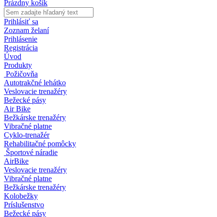
Prázdny košík
Prihlásiť sa
Zoznam želaní
Prihlásenie
Registrácia
Úvod
Produkty
Požičovňa
Autotrakčné lehátko
Veslovacie trenažéry
Bežecké pásy
Air Bike
Bežkárske trenažéry
Vibračné platne
Cyklo-trenažér
Rehabilitačné pomôcky
Športové náradie
AirBike
Veslovacie trenažéry
Vibračné platne
Bežkárske trenažéry
Kolobežky
Príslušenstvo
Bežecké pásy