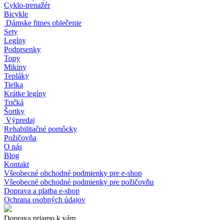
Cyklo-trenažér
Bicykle
Dámske fitnes oblečenie
Sety
Legíny
Podprsenky
Topy
Mikiny
Tepláky
Tielka
Krátke legíny
Tričká
Šortky
Výpredaj
Rehabilitačné pomôcky
Požičovňa
O nás
Blog
Kontakt
Všeobecné obchodné podmienky pre e-shop
Všeobecné obchodné podmienky pre požičovňu
Doprava a platba e-shop
Ochrana osobných údajov
Doprava priamo k vám