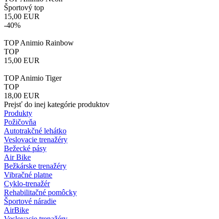
Športový top
15,00
EUR
-40%
TOP Animio Rainbow
TOP
15,00
EUR
TOP Animio Tiger
TOP
18,00
EUR
Prejsť do inej kategórie produktov
Produkty
Požičovňa
Autotrakčné lehátko
Veslovacie trenažéry
Bežecké pásy
Air Bike
Bežkárske trenažéry
Vibračné platne
Cyklo-trenažér
Rehabilitačné pomôcky
Športové náradie
AirBike
Veslovacie trenažéry