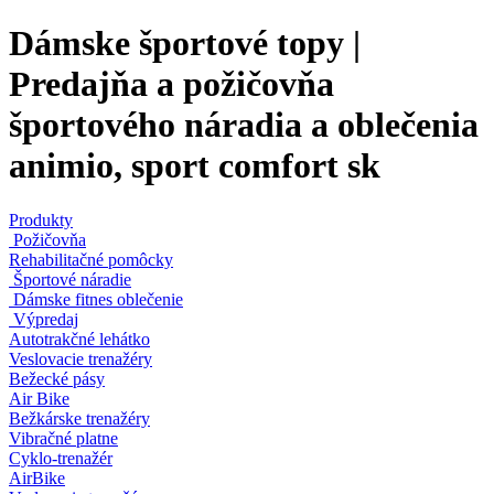
Dámske športové topy |
Predajňa a požičovňa
športového náradia a oblečenia
animio, sport comfort sk
Produkty
Požičovňa
Rehabilitačné pomôcky
Športové náradie
Dámske fitnes oblečenie
Výpredaj
Autotrakčné lehátko
Veslovacie trenažéry
Bežecké pásy
Air Bike
Bežkárske trenažéry
Vibračné platne
Cyklo-trenažér
AirBike