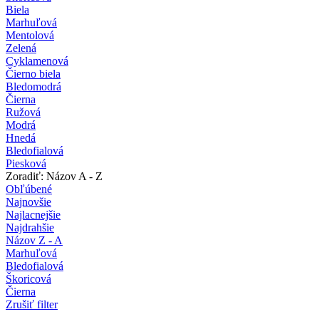
Biela
Marhuľová
Mentolová
Zelená
Cyklamenová
Čierno biela
Bledomodrá
Čierna
Ružová
Modrá
Hnedá
Bledofialová
Piesková
Zoradiť: Názov A - Z
Obľúbené
Najnovšie
Najlacnejšie
Najdrahšie
Názov Z - A
Marhuľová
Bledofialová
Škoricová
Čierna
Zrušiť filter