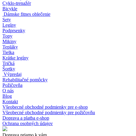
Cyklo-trenažér
Bicykle
Dámske fitnes oblečenie
Sety
Legíny
Podprsenky
Topy
Mikiny
Tepláky
Tielka
Krátke legíny
Tričká
Šortky
Výpredaj
Rehabilitačné pomôcky
Požičovňa
O nás
Blog
Kontakt
Všeobecné obchodné podmienky pre e-shop
Všeobecné obchodné podmienky pre požičovňu
Doprava a platba e-shop
Ochrana osobných údajov
Doprava priamo k vám