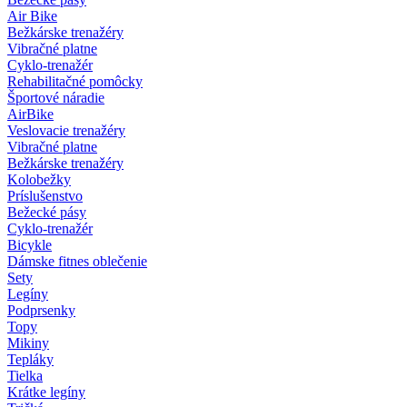
Air Bike
Bežkárske trenažéry
Vibračné platne
Cyklo-trenažér
Rehabilitačné pomôcky
Športové náradie
AirBike
Veslovacie trenažéry
Vibračné platne
Bežkárske trenažéry
Kolobežky
Príslušenstvo
Bežecké pásy
Cyklo-trenažér
Bicykle
Dámske fitnes oblečenie
Sety
Legíny
Podprsenky
Topy
Mikiny
Tepláky
Tielka
Krátke legíny