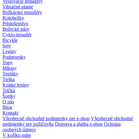
Veslovacie trenažéry
Vibračné platne
Bežkárske trenažéry
Kolobežky
Príslušenstvo
Bežecké pásy
Cyklo-trenažér
Bicykle
Sety
Legíny
Podprsenky
Topy
Mikiny
Tepláky
Tielka
Krátke legíny
Tričká
Šortky
O nás
Blog
Kontakt
Všeobecné obchodné podmienky pre e-shop
Všeobecné obchodné
podmienky pre požičovňu
Doprava a platba e-shop
Ochrana
osobných údajov
V košíku máte