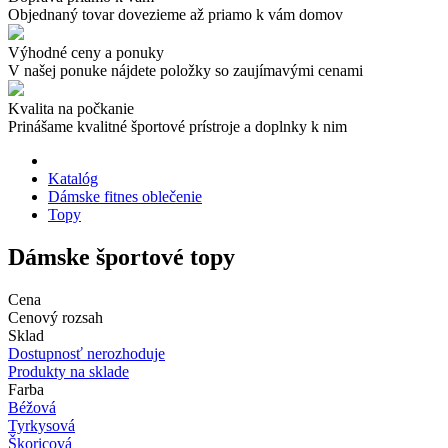
Objednaný tovar dovezieme až priamo k vám domov
Výhodné ceny a ponuky
V našej ponuke nájdete položky so zaujímavými cenami
Kvalita na počkanie
Prinášame kvalitné športové prístroje a doplnky k nim
Katalóg
Dámske fitnes oblečenie
Topy
Dámske športové topy
Cena
Cenový rozsah
Sklad
Dostupnosť nerozhoduje
Produkty na sklade
Farba
Béžová
Tyrkysová
Škoricová