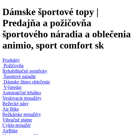
Dámske športové topy |
Predajňa a požičovňa
športového náradia a oblečenia
animio, sport comfort sk
Produkty
Požičovňa
Rehabilitačné pomôcky
Športové náradie
Dámske fitnes oblečenie
Výpredaj
Autotrakčné lehátko
Veslovacie trenažéry
Bežecké pásy
Air Bike
Bežkárske trenažéry
Vibračné platne
Cyklo-trenažér
AirBike