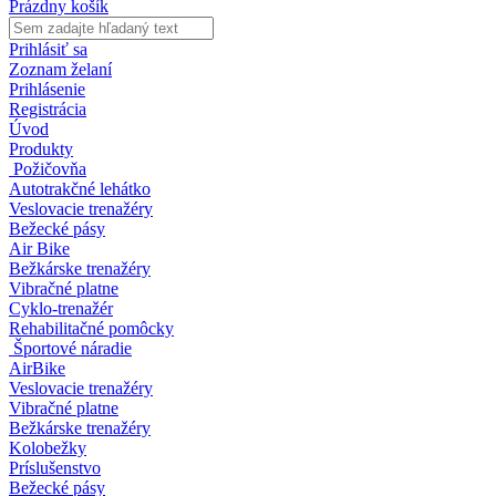
Prázdny košík
Prihlásiť sa
Zoznam želaní
Prihlásenie
Registrácia
Úvod
Produkty
Požičovňa
Autotrakčné lehátko
Veslovacie trenažéry
Bežecké pásy
Air Bike
Bežkárske trenažéry
Vibračné platne
Cyklo-trenažér
Rehabilitačné pomôcky
Športové náradie
AirBike
Veslovacie trenažéry
Vibračné platne
Bežkárske trenažéry
Kolobežky
Príslušenstvo
Bežecké pásy