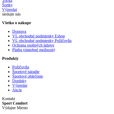
Tričká
Šortky
Výpredaj
sledujte nás
Všetko o nákupe
Doprava
Vš. obchodné podmienky Eshop
Vš. obchodné podmienky Požičovňa
Ochrana osobných údajov
Platba (platobné možnosti)
Produkty
Požičovňa
Športové náradie
Športové oblečenie
Doplnky
Výpredaj
Akcie
Kontakt
Sport Comfort
Výdajne Miesto