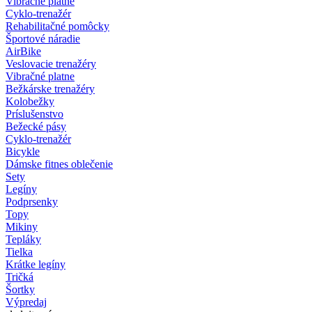
Vibračné platne
Cyklo-trenažér
Rehabilitačné pomôcky
Športové náradie
AirBike
Veslovacie trenažéry
Vibračné platne
Bežkárske trenažéry
Kolobežky
Príslušenstvo
Bežecké pásy
Cyklo-trenažér
Bicykle
Dámske fitnes oblečenie
Sety
Legíny
Podprsenky
Topy
Mikiny
Tepláky
Tielka
Krátke legíny
Tričká
Šortky
Výpredaj