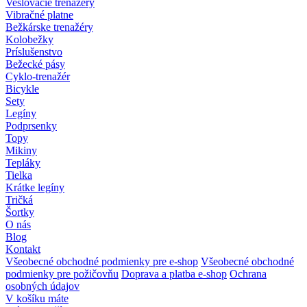
Veslovacie trenažéry
Vibračné platne
Bežkárske trenažéry
Kolobežky
Príslušenstvo
Bežecké pásy
Cyklo-trenažér
Bicykle
Sety
Legíny
Podprsenky
Topy
Mikiny
Tepláky
Tielka
Krátke legíny
Tričká
Šortky
O nás
Blog
Kontakt
Všeobecné obchodné podmienky pre e-shop
Všeobecné obchodné
podmienky pre požičovňu
Doprava a platba e-shop
Ochrana
osobných údajov
V košíku máte