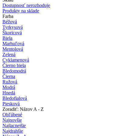
Dostupnosť nerozhoduje
Produkty na sklade
Farba
Béžová
Tyrkysová
Škoricová
Biela
Marhuľová
Mentolová
Zelená
Cyklamenová
Čierno biela
Bledomodrá
Čierna
Ružová
Modrá
Hnedá
Bledofialová
Piesková
Zoradiť: Názov A - Z
Obľúbené
Najnovšie
Najlacnejšie
Najdrahšie