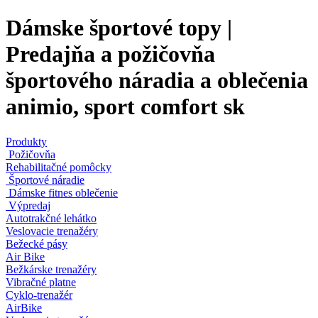
Dámske športové topy |
Predajňa a požičovňa
športového náradia a oblečenia
animio, sport comfort sk
Produkty
Požičovňa
Rehabilitačné pomôcky
Športové náradie
Dámske fitnes oblečenie
Výpredaj
Autotrakčné lehátko
Veslovacie trenažéry
Bežecké pásy
Air Bike
Bežkárske trenažéry
Vibračné platne
Cyklo-trenažér
AirBike