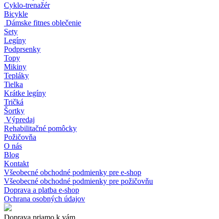
Cyklo-trenažér
Bicykle
Dámske fitnes oblečenie
Sety
Legíny
Podprsenky
Topy
Mikiny
Tepláky
Tielka
Krátke legíny
Tričká
Šortky
Výpredaj
Rehabilitačné pomôcky
Požičovňa
O nás
Blog
Kontakt
Všeobecné obchodné podmienky pre e-shop
Všeobecné obchodné podmienky pre požičovňu
Doprava a platba e-shop
Ochrana osobných údajov
Doprava priamo k vám