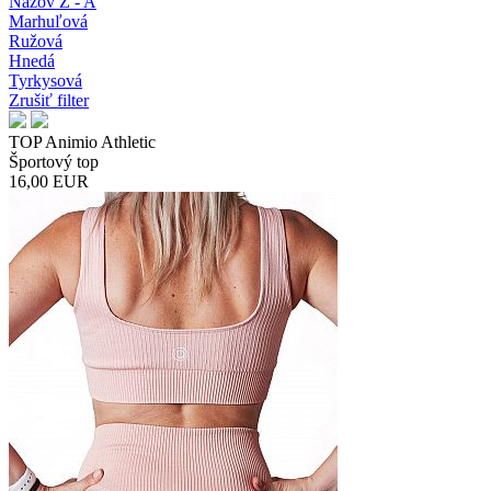
Názov Z - A
Marhuľová
Ružová
Hnedá
Tyrkysová
Zrušiť filter
TOP Animio Athletic
Športový top
16,00
EUR