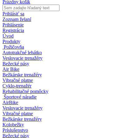
Prázdny košík
Prihlásiť sa
Zoznam želaní
Prihlásenie
Registrácia
Úvod
Produkty
Požičovňa
Autotrakčné lehátko
Veslovacie trenažéry
Bežecké pásy
Air Bike
Bežkárske trenažéry
Vibračné platne
Cyklo-trenažér
Rehabilitačné pomôcky
Športové náradie
AirBike
Veslovacie trenažéry
Vibračné platne
Bežkárske trenažéry
Kolobežky
Príslušenstvo
Bežecké pásy