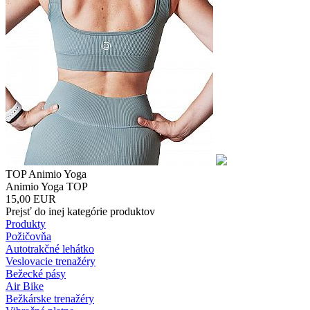
TOP Animio Yoga
Animio Yoga TOP
15,00
EUR
Prejsť do inej kategórie produktov
Produkty
Požičovňa
Autotrakčné lehátko
Veslovacie trenažéry
Bežecké pásy
Air Bike
Bežkárske trenažéry