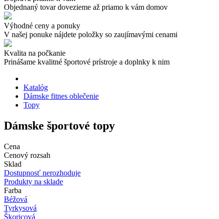
Objednaný tovar dovezieme až priamo k vám domov
Výhodné ceny a ponuky
V našej ponuke nájdete položky so zaujímavými cenami
Kvalita na počkanie
Prinášame kvalitné športové prístroje a doplnky k nim
Katalóg
Dámske fitnes oblečenie
Topy
Dámske športové topy
Cena
Cenový rozsah
Sklad
Dostupnosť nerozhoduje
Produkty na sklade
Farba
Béžová
Tyrkysová
Škoricová