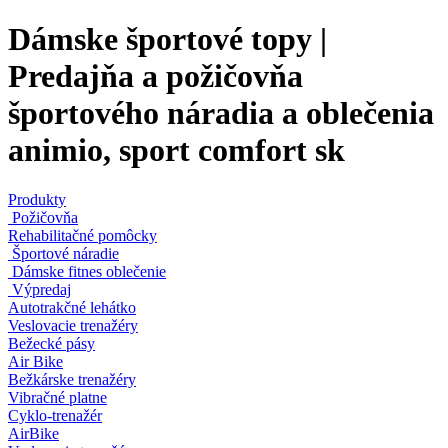
Dámske športové topy |
Predajňa a požičovňa
športového náradia a oblečenia
animio, sport comfort sk
Produkty
Požičovňa
Rehabilitačné pomôcky
Športové náradie
Dámske fitnes oblečenie
Výpredaj
Autotrakčné lehátko
Veslovacie trenažéry
Bežecké pásy
Air Bike
Bežkárske trenažéry
Vibračné platne
Cyklo-trenažér
AirBike