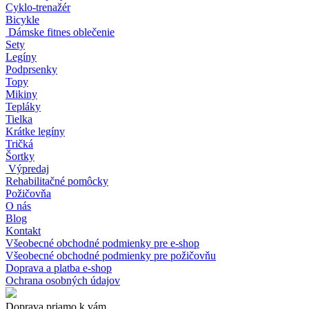
Cyklo-trenažér
Bicykle
Dámske fitnes oblečenie
Sety
Legíny
Podprsenky
Topy
Mikiny
Tepláky
Tielka
Krátke legíny
Tričká
Šortky
Výpredaj
Rehabilitačné pomôcky
Požičovňa
O nás
Blog
Kontakt
Všeobecné obchodné podmienky pre e-shop
Všeobecné obchodné podmienky pre požičovňu
Doprava a platba e-shop
Ochrana osobných údajov
Doprava priamo k vám