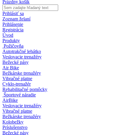
Prázdny košík
Prihlásiť sa
Zoznam želaní
Prihlásenie
Registrácia
Úvod
Produkty
Požičovňa
Autotrakčné lehátko
Veslovacie trenažéry
Bežecké pásy
Air Bike
Bežkárske trenažéry
Vibračné platne
Cyklo-trenažér
Rehabilitačné pomôcky
Športové náradie
AirBike
Veslovacie trenažéry
Vibračné platne
Bežkárske trenažéry
Kolobežky
Príslušenstvo
Bežecké pásy