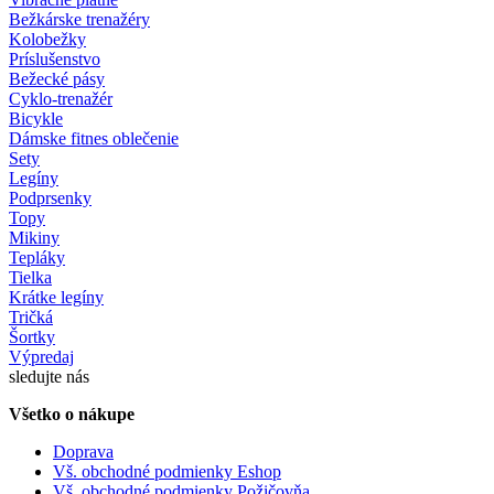
Bežkárske trenažéry
Kolobežky
Príslušenstvo
Bežecké pásy
Cyklo-trenažér
Bicykle
Dámske fitnes oblečenie
Sety
Legíny
Podprsenky
Topy
Mikiny
Tepláky
Tielka
Krátke legíny
Tričká
Šortky
Výpredaj
sledujte nás
Všetko o nákupe
Doprava
Vš. obchodné podmienky Eshop
Vš. obchodné podmienky Požičovňa