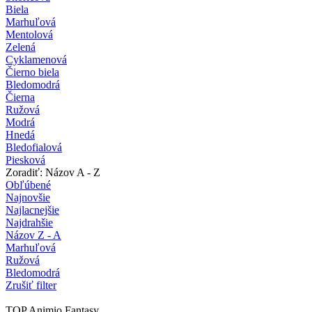
Biela
Marhuľová
Mentolová
Zelená
Cyklamenová
Čierno biela
Bledomodrá
Čierna
Ružová
Modrá
Hnedá
Bledofialová
Piesková
Zoradiť: Názov A - Z
Obľúbené
Najnovšie
Najlacnejšie
Najdrahšie
Názov Z - A
Marhuľová
Ružová
Bledomodrá
Zrušiť filter
TOP Animio Fantasy