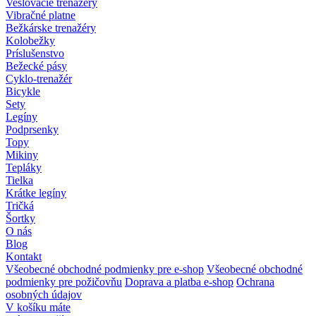
Veslovacie trenažéry
Vibračné platne
Bežkárske trenažéry
Kolobežky
Príslušenstvo
Bežecké pásy
Cyklo-trenažér
Bicykle
Sety
Legíny
Podprsenky
Topy
Mikiny
Tepláky
Tielka
Krátke legíny
Tričká
Šortky
O nás
Blog
Kontakt
Všeobecné obchodné podmienky pre e-shop
Všeobecné obchodné
podmienky pre požičovňu
Doprava a platba e-shop
Ochrana
osobných údajov
V košíku máte