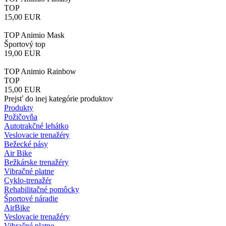
TOP
15,00
EUR
TOP Animio Mask
Športový top
19,00
EUR
TOP Animio Rainbow
TOP
15,00
EUR
Prejsť do inej kategórie produktov
Produkty
Požičovňa
Autotrakčné lehátko
Veslovacie trenažéry
Bežecké pásy
Air Bike
Bežkárske trenažéry
Vibračné platne
Cyklo-trenažér
Rehabilitačné pomôcky
Športové náradie
AirBike
Veslovacie trenažéry
Vibračné platne