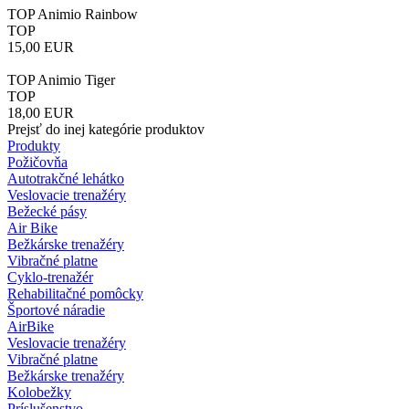
TOP Animio Rainbow
TOP
15,00
EUR
TOP Animio Tiger
TOP
18,00
EUR
Prejsť do inej kategórie produktov
Produkty
Požičovňa
Autotrakčné lehátko
Veslovacie trenažéry
Bežecké pásy
Air Bike
Bežkárske trenažéry
Vibračné platne
Cyklo-trenažér
Rehabilitačné pomôcky
Športové náradie
AirBike
Veslovacie trenažéry
Vibračné platne
Bežkárske trenažéry
Kolobežky
Príslušenstvo