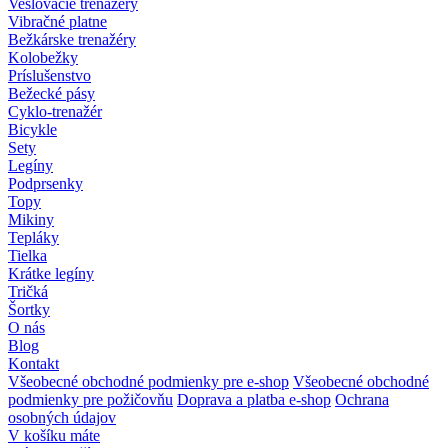
Veslovacie trenažéry
Vibračné platne
Bežkárske trenažéry
Kolobežky
Príslušenstvo
Bežecké pásy
Cyklo-trenažér
Bicykle
Sety
Legíny
Podprsenky
Topy
Mikiny
Tepláky
Tielka
Krátke legíny
Tričká
Šortky
O nás
Blog
Kontakt
Všeobecné obchodné podmienky pre e-shop
Všeobecné obchodné
podmienky pre požičovňu
Doprava a platba e-shop
Ochrana
osobných údajov
V košíku máte