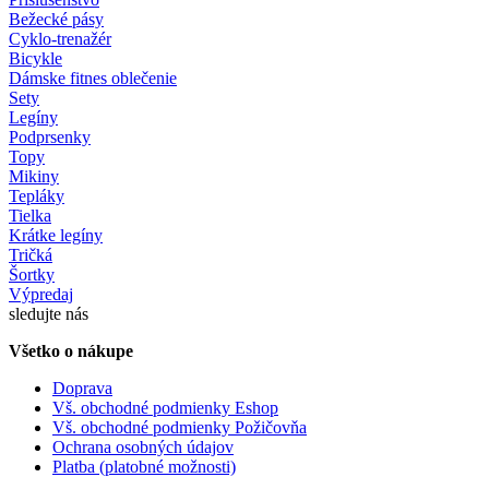
Bežecké pásy
Cyklo-trenažér
Bicykle
Dámske fitnes oblečenie
Sety
Legíny
Podprsenky
Topy
Mikiny
Tepláky
Tielka
Krátke legíny
Tričká
Šortky
Výpredaj
sledujte nás
Všetko o nákupe
Doprava
Vš. obchodné podmienky Eshop
Vš. obchodné podmienky Požičovňa
Ochrana osobných údajov
Platba (platobné možnosti)