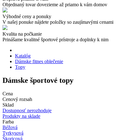
Objednaný tovar dovezieme až priamo k vám domov
Výhodné ceny a ponuky
V našej ponuke nájdete položky so zaujímavými cenami
Kvalita na počkanie
Prinášame kvalitné športové prístroje a doplnky k nim
Katalóg
Dámske fitnes oblečenie
Topy
Dámske športové topy
Cena
Cenový rozsah
Sklad
Dostupnosť nerozhoduje
Produkty na sklade
Farba
Béžová
Tyrkysová
Škoricová