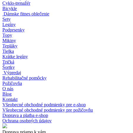
Cyklo-trenažér
Bicykle
Dámske fitnes oblečenie
Sety
Legíny
Podprsenky
Topy
Mikiny
Tepláky
Tielka
Krátke legíny
Tričká
Šortky
Výpredaj
Rehabilitačné pomôcky
Požičovňa
O nás
Blog
Kontakt
Všeobecné obchodné podmienky pre e-shop
Všeobecné obchodné podmienky pre požičovňu
Doprava a platba e-shop
Ochrana osobných údajov
Doprava priamo k vám