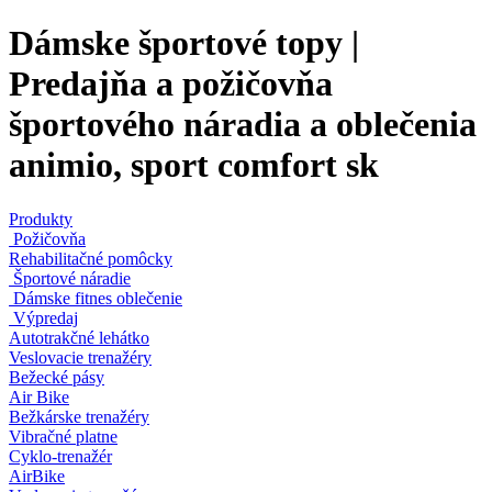
Dámske športové topy |
Predajňa a požičovňa
športového náradia a oblečenia
animio, sport comfort sk
Produkty
Požičovňa
Rehabilitačné pomôcky
Športové náradie
Dámske fitnes oblečenie
Výpredaj
Autotrakčné lehátko
Veslovacie trenažéry
Bežecké pásy
Air Bike
Bežkárske trenažéry
Vibračné platne
Cyklo-trenažér
AirBike