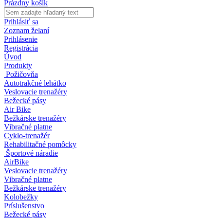
Prázdny košík
Prihlásiť sa
Zoznam želaní
Prihlásenie
Registrácia
Úvod
Produkty
Požičovňa
Autotrakčné lehátko
Veslovacie trenažéry
Bežecké pásy
Air Bike
Bežkárske trenažéry
Vibračné platne
Cyklo-trenažér
Rehabilitačné pomôcky
Športové náradie
AirBike
Veslovacie trenažéry
Vibračné platne
Bežkárske trenažéry
Kolobežky
Príslušenstvo
Bežecké pásy