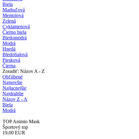
Biela
Marhuľová
Mentolová
Zelená
Cyklamenová
Čierno biela
Bledomodrá
Modrá
Hnedá
Bledofialová
Piesková
Čierna
Zoradiť: Názov A - Z
Obľúbené
Najnovšie
Najlacnejšie
Najdrahšie
Názov Z - A
Biela
Modrá
TOP Animio Mask
Športový top
19,00
EUR