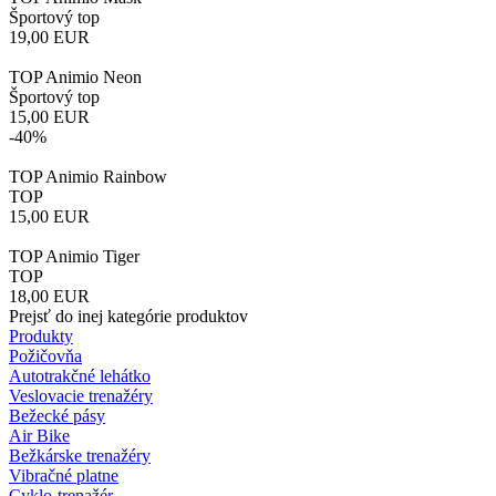
Športový top
19,00
EUR
TOP Animio Neon
Športový top
15,00
EUR
-40%
TOP Animio Rainbow
TOP
15,00
EUR
TOP Animio Tiger
TOP
18,00
EUR
Prejsť do inej kategórie produktov
Produkty
Požičovňa
Autotrakčné lehátko
Veslovacie trenažéry
Bežecké pásy
Air Bike
Bežkárske trenažéry
Vibračné platne
Cyklo-trenažér