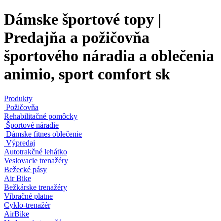
Dámske športové topy |
Predajňa a požičovňa
športového náradia a oblečenia
animio, sport comfort sk
Produkty
Požičovňa
Rehabilitačné pomôcky
Športové náradie
Dámske fitnes oblečenie
Výpredaj
Autotrakčné lehátko
Veslovacie trenažéry
Bežecké pásy
Air Bike
Bežkárske trenažéry
Vibračné platne
Cyklo-trenažér
AirBike