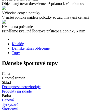
Objednaný tovar dovezieme až priamo k vám domov
Výhodné ceny a ponuky
V našej ponuke nájdete položky so zaujímavými cenami
Kvalita na počkanie
Prinášame kvalitné športové prístroje a doplnky k nim
Katalóg
Dámske fitnes oblečenie
Topy
Dámske športové topy
Cena
Cenový rozsah
Sklad
Dostupnosť nerozhoduje
Produkty na sklade
Farba
Béžová
Tyrkysová
Škoricová