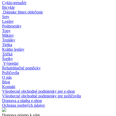
Cyklo-trenažér
Bicykle
Dámske fitnes oblečenie
Sety
Legíny
Podprsenky
Topy
Mikiny
Tepláky
Tielka
Krátke legíny
Tričká
Šortky
Výpredaj
Rehabilitačné pomôcky
Požičovňa
O nás
Blog
Kontakt
Všeobecné obchodné podmienky pre e-shop
Všeobecné obchodné podmienky pre požičovňu
Doprava a platba e-shop
Ochrana osobných údajov
Doprava priamo k vám