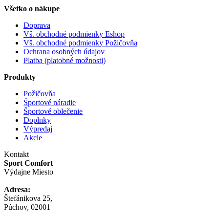
Všetko o nákupe
Doprava
Vš. obchodné podmienky Eshop
Vš. obchodné podmienky Požičovňa
Ochrana osobných údajov
Platba (platobné možnosti)
Produkty
Požičovňa
Športové náradie
Športové oblečenie
Doplnky
Výpredaj
Akcie
Kontakt
Sport Comfort
Výdajne Miesto
Adresa:
Štefánikova 25,
Púchov, 02001