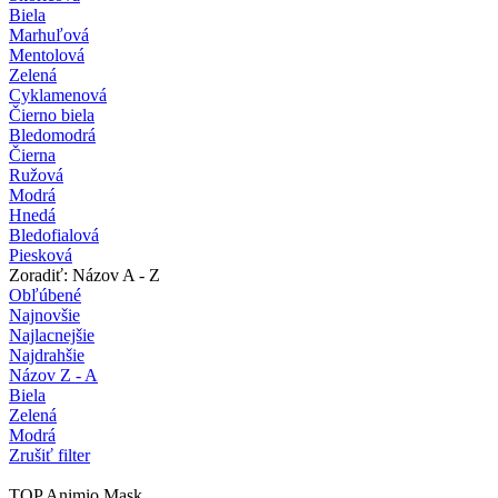
Biela
Marhuľová
Mentolová
Zelená
Cyklamenová
Čierno biela
Bledomodrá
Čierna
Ružová
Modrá
Hnedá
Bledofialová
Piesková
Zoradiť: Názov A - Z
Obľúbené
Najnovšie
Najlacnejšie
Najdrahšie
Názov Z - A
Biela
Zelená
Modrá
Zrušiť filter
TOP Animio Mask