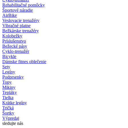
Rehabilitačné pomôcky
Športové náradie
AirBike
Veslovacie trenažéry
Vibračné platne
Bežkárske trenažéry
Kolobežky
Príslušenstvo
Bežecké pásy
Cyklo-trenažér
Bicykle
Dámske fitnes oblečenie
Sety
Legíny
Podprsenky
Topy
Mikiny
Tepláky
Tielka
Krátke legíny
Tričká
Šortky
Výpredaj
sledujte nás