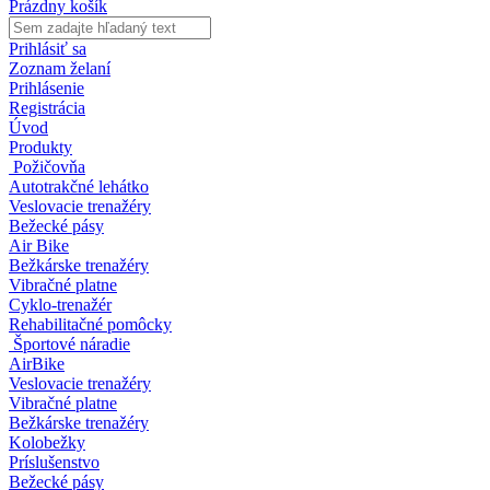
Prázdny košík
Prihlásiť sa
Zoznam želaní
Prihlásenie
Registrácia
Úvod
Produkty
Požičovňa
Autotrakčné lehátko
Veslovacie trenažéry
Bežecké pásy
Air Bike
Bežkárske trenažéry
Vibračné platne
Cyklo-trenažér
Rehabilitačné pomôcky
Športové náradie
AirBike
Veslovacie trenažéry
Vibračné platne
Bežkárske trenažéry
Kolobežky
Príslušenstvo
Bežecké pásy