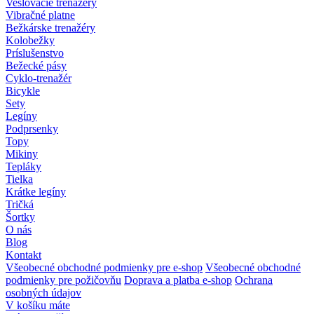
Veslovacie trenažéry
Vibračné platne
Bežkárske trenažéry
Kolobežky
Príslušenstvo
Bežecké pásy
Cyklo-trenažér
Bicykle
Sety
Legíny
Podprsenky
Topy
Mikiny
Tepláky
Tielka
Krátke legíny
Tričká
Šortky
O nás
Blog
Kontakt
Všeobecné obchodné podmienky pre e-shop
Všeobecné obchodné
podmienky pre požičovňu
Doprava a platba e-shop
Ochrana
osobných údajov
V košíku máte