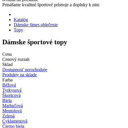
Prinášame kvalitné športové prístroje a doplnky k nim
Katalóg
Dámske fitnes oblečenie
Topy
Dámske športové topy
Cena
Cenový rozsah
Sklad
Dostupnosť nerozhoduje
Produkty na sklade
Farba
Béžová
Tyrkysová
Škoricová
Biela
Marhuľová
Mentolová
Zelená
Cyklamenová
Čierno biela