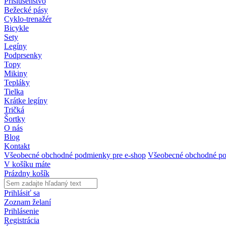
Príslušenstvo
Bežecké pásy
Cyklo-trenažér
Bicykle
Sety
Legíny
Podprsenky
Topy
Mikiny
Tepláky
Tielka
Krátke legíny
Tričká
Šortky
O nás
Blog
Kontakt
Všeobecné obchodné podmienky pre e-shop
Všeobecné obchodné po
V košíku máte
Prázdny košík
Prihlásiť sa
Zoznam želaní
Prihlásenie
Registrácia