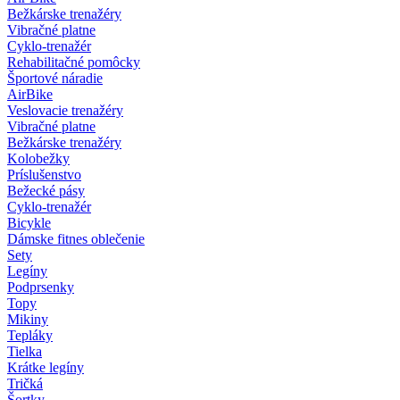
Bežkárske trenažéry
Vibračné platne
Cyklo-trenažér
Rehabilitačné pomôcky
Športové náradie
AirBike
Veslovacie trenažéry
Vibračné platne
Bežkárske trenažéry
Kolobežky
Príslušenstvo
Bežecké pásy
Cyklo-trenažér
Bicykle
Dámske fitnes oblečenie
Sety
Legíny
Podprsenky
Topy
Mikiny
Tepláky
Tielka
Krátke legíny
Tričká
Šortky