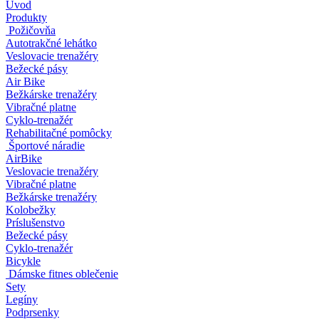
Úvod
Produkty
Požičovňa
Autotrakčné lehátko
Veslovacie trenažéry
Bežecké pásy
Air Bike
Bežkárske trenažéry
Vibračné platne
Cyklo-trenažér
Rehabilitačné pomôcky
Športové náradie
AirBike
Veslovacie trenažéry
Vibračné platne
Bežkárske trenažéry
Kolobežky
Príslušenstvo
Bežecké pásy
Cyklo-trenažér
Bicykle
Dámske fitnes oblečenie
Sety
Legíny
Podprsenky