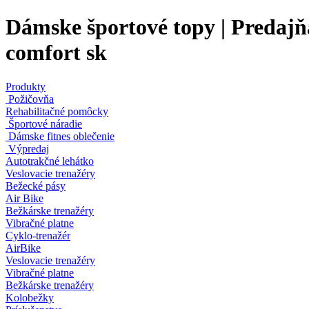
Dámske športové topy | Predajňa
comfort sk
Produkty
Požičovňa
Rehabilitačné pomôcky
Športové náradie
Dámske fitnes oblečenie
Výpredaj
Autotrakčné lehátko
Veslovacie trenažéry
Bežecké pásy
Air Bike
Bežkárske trenažéry
Vibračné platne
Cyklo-trenažér
AirBike
Veslovacie trenažéry
Vibračné platne
Bežkárske trenažéry
Kolobežky