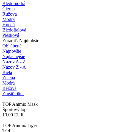
Bledomodrá
Čierna
Ružová
Modrá
Hnedá
Bledofialová
Piesková
Zoradiť: Najdrahšie
Obľúbené
Najnovšie
Najlacnejšie
Názov A - Z
Názov Z - A
Biela
Zelená
Modrá
Béžová
Zrušiť filter
TOP Animio Mask
Športový top
19,00
EUR
TOP Animio Tiger
TOP