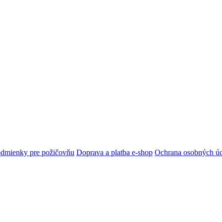
dmienky pre požičovňu
Doprava a platba e-shop
Ochrana osobných ú