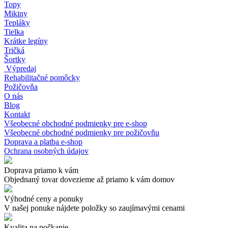
Topy
Mikiny
Tepláky
Tielka
Krátke legíny
Tričká
Šortky
Výpredaj
Rehabilitačné pomôcky
Požičovňa
O nás
Blog
Kontakt
Všeobecné obchodné podmienky pre e-shop
Všeobecné obchodné podmienky pre požičovňu
Doprava a platba e-shop
Ochrana osobných údajov
Doprava priamo k vám
Objednaný tovar dovezieme až priamo k vám domov
Výhodné ceny a ponuky
V našej ponuke nájdete položky so zaujímavými cenami
Kvalita na počkanie