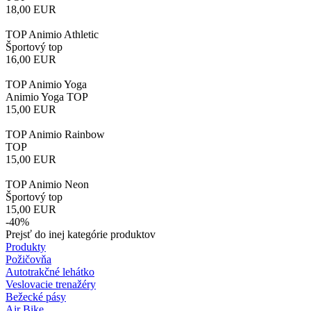
18,00
EUR
TOP Animio Athletic
Športový top
16,00
EUR
TOP Animio Yoga
Animio Yoga TOP
15,00
EUR
TOP Animio Rainbow
TOP
15,00
EUR
TOP Animio Neon
Športový top
15,00
EUR
-40%
Prejsť do inej kategórie produktov
Produkty
Požičovňa
Autotrakčné lehátko
Veslovacie trenažéry
Bežecké pásy
Air Bike