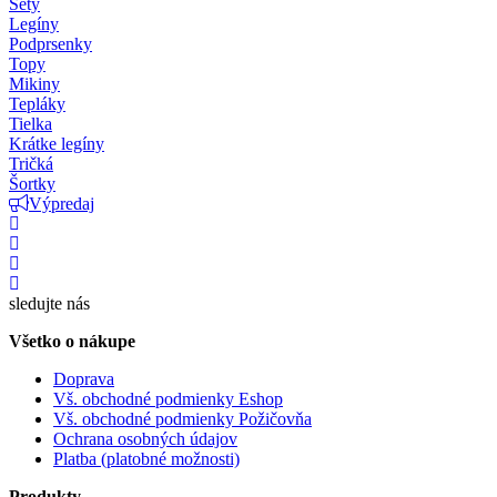
Sety
Legíny
Podprsenky
Topy
Mikiny
Tepláky
Tielka
Krátke legíny
Tričká
Šortky
Výpredaj
sledujte nás
Všetko o nákupe
Doprava
Vš. obchodné podmienky Eshop
Vš. obchodné podmienky Požičovňa
Ochrana osobných údajov
Platba (platobné možnosti)
Produkty