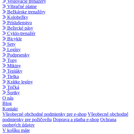
Veslovacie trenažéry
Vibračné platne
Bežkárske trenažéry
Kolobežky
Príslušenstvo
Bežecké pásy
Cyklo-trenažér
Bicykle
Sety
Legíny
Podprsenky
Topy
Mikiny
Tepláky
Tielka
Krátke legíny
Tričká
Šortky
O nás
Blog
Kontakt
Všeobecné obchodné podmienky pre e-shop
Všeobecné obchodné
podmienky pre požičovňu
Doprava a platba e-shop
Ochrana
osobných údajov
V košíku máte