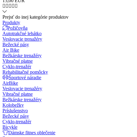
15,00
EUR
Prejsť do inej kategórie produktov
Produkty
Požičovňa
Autotrakčné lehátko
Veslovacie trenažéry
Bežecké pásy
Air Bike
Bežkárske trenažéry
Vibračné platne
Cyklo-trenažér
Rehabilitačné pomôcky
Športové náradie
AirBike
Veslovacie trenažéry
Vibračné platne
Bežkárske trenažéry
Kolobežky
Príslušenstvo
Bežecké pásy
Cyklo-trenažér
Bicykle
Dámske fitnes oblečenie