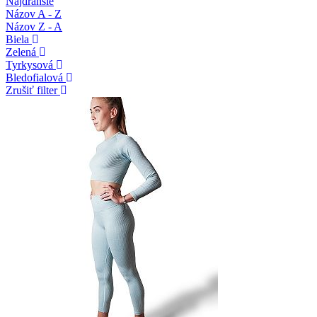
Najdrahšie
Názov A - Z
Názov Z - A
Biela
Zelená
Tyrkysová
Bledofialová
Zrušiť filter