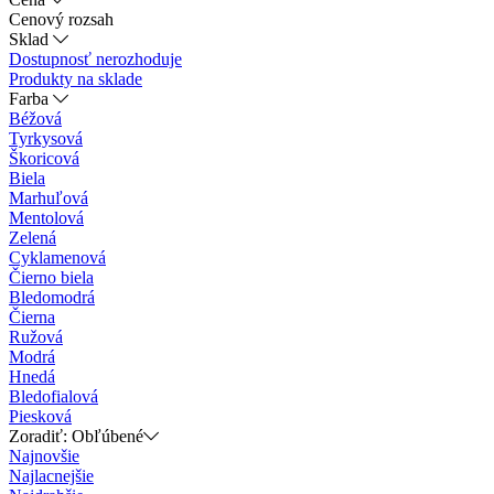
Cenový rozsah
Sklad
Dostupnosť nerozhoduje
Produkty na sklade
Farba
Béžová
Tyrkysová
Škoricová
Biela
Marhuľová
Mentolová
Zelená
Cyklamenová
Čierno biela
Bledomodrá
Čierna
Ružová
Modrá
Hnedá
Bledofialová
Piesková
Zoradiť: Obľúbené
Najnovšie
Najlacnejšie