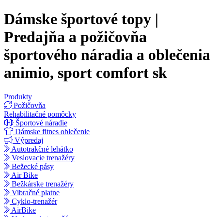
Dámske športové topy |
Predajňa a požičovňa
športového náradia a oblečenia
animio, sport comfort sk
Produkty
Požičovňa
Rehabilitačné pomôcky
Športové náradie
Dámske fitnes oblečenie
Výpredaj
Autotrakčné lehátko
Veslovacie trenažéry
Bežecké pásy
Air Bike
Bežkárske trenažéry
Vibračné platne
Cyklo-trenažér
AirBike