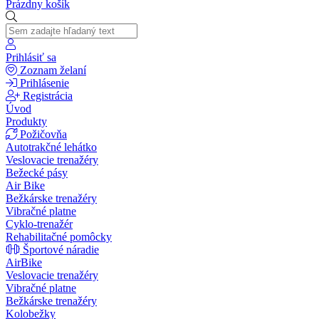
Prázdny košík
Prihlásiť sa
Zoznam želaní
Prihlásenie
Registrácia
Úvod
Produkty
Požičovňa
Autotrakčné lehátko
Veslovacie trenažéry
Bežecké pásy
Air Bike
Bežkárske trenažéry
Vibračné platne
Cyklo-trenažér
Rehabilitačné pomôcky
Športové náradie
AirBike
Veslovacie trenažéry
Vibračné platne
Bežkárske trenažéry
Kolobežky