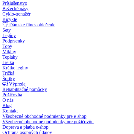
Príslušenstvo
Bežecké pásy
Cyklo-trenažér
Bicykle
Dámske fitnes oblečenie
Sety
Legíny
Podprsenky
Topy
Mikiny
Tepláky
Tielka
Krátke legíny
Tričká
Šortky
Výpredaj
Rehabilitačné pomôcky
Požičovňa
O nás
Blog
Kontakt
Všeobecné obchodné podmienky pre e-shop
Všeobecné obchodné podmienky pre požičovňu
Doprava a platba e-shop
Ochrana osobných údajov