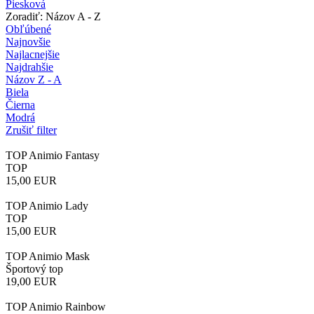
Piesková
Zoradiť: Názov A - Z
Obľúbené
Najnovšie
Najlacnejšie
Najdrahšie
Názov Z - A
Biela
Čierna
Modrá
Zrušiť filter
TOP Animio Fantasy
TOP
15,00
EUR
TOP Animio Lady
TOP
15,00
EUR
TOP Animio Mask
Športový top
19,00
EUR
TOP Animio Rainbow