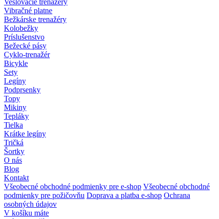
Veslovacie trenažéry
Vibračné platne
Bežkárske trenažéry
Kolobežky
Príslušenstvo
Bežecké pásy
Cyklo-trenažér
Bicykle
Sety
Legíny
Podprsenky
Topy
Mikiny
Tepláky
Tielka
Krátke legíny
Tričká
Šortky
O nás
Blog
Kontakt
Všeobecné obchodné podmienky pre e-shop
Všeobecné obchodné
podmienky pre požičovňu
Doprava a platba e-shop
Ochrana
osobných údajov
V košíku máte