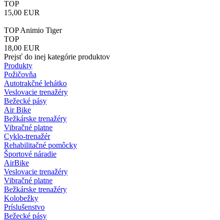
TOP
15,00
EUR
TOP Animio Tiger
TOP
18,00
EUR
Prejsť do inej kategórie produktov
Produkty
Požičovňa
Autotrakčné lehátko
Veslovacie trenažéry
Bežecké pásy
Air Bike
Bežkárske trenažéry
Vibračné platne
Cyklo-trenažér
Rehabilitačné pomôcky
Športové náradie
AirBike
Veslovacie trenažéry
Vibračné platne
Bežkárske trenažéry
Kolobežky
Príslušenstvo
Bežecké pásy