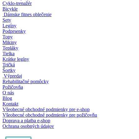
Cyklo-trenažér
Bicykle
Dámske fitnes oblečenie
Sety
Legíny
Podprsenky
Topy
Mikiny
Tepláky
Tielka
Krátke legíny
Tričká
Šortky
Výpredaj
Rehabilitačné pomôcky
Požičovňa
O nás
Blog
Kontakt
Všeobecné obchodné podmienky pre e-shop
Všeobecné obchodné podmienky pre požičovňu
Doprava a platba e-shop
Ochrana osobných údajov