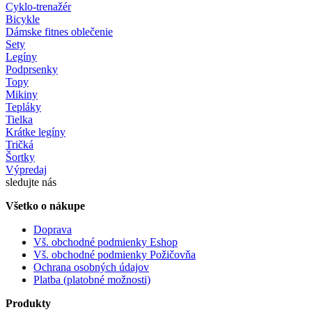
Cyklo-trenažér
Bicykle
Dámske fitnes oblečenie
Sety
Legíny
Podprsenky
Topy
Mikiny
Tepláky
Tielka
Krátke legíny
Tričká
Šortky
Výpredaj
sledujte nás
Všetko o nákupe
Doprava
Vš. obchodné podmienky Eshop
Vš. obchodné podmienky Požičovňa
Ochrana osobných údajov
Platba (platobné možnosti)
Produkty