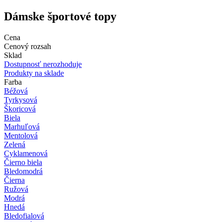
Dámske športové topy
Cena
Cenový rozsah
Sklad
Dostupnosť nerozhoduje
Produkty na sklade
Farba
Béžová
Tyrkysová
Škoricová
Biela
Marhuľová
Mentolová
Zelená
Cyklamenová
Čierno biela
Bledomodrá
Čierna
Ružová
Modrá
Hnedá
Bledofialová