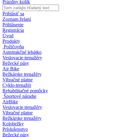
Prázdny košík
Prihlásiť sa
Zoznam želaní
Prihlásenie
Registrácia
Úvod
Produkty
Požičovňa
Autotrakčné lehátko
Veslovacie trenažéry
Bežecké pásy
Air Bike
Bežkárske trenažéry
Vibračné platne
Cyklo-trenažér
Rehabilitačné pomôcky
Športové náradie
AirBike
Veslovacie trenažéry
Vibračné platne
Bežkárske trenažéry
Kolobežky
Príslušenstvo
Bežecké pásy