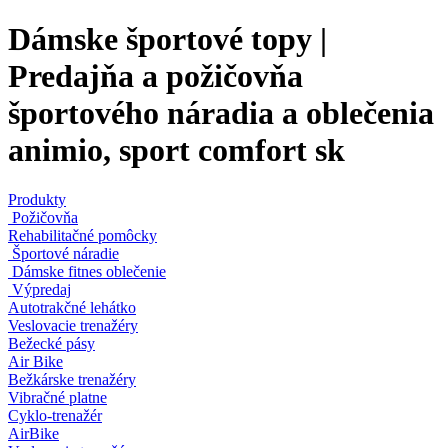
Dámske športové topy |
Predajňa a požičovňa
športového náradia a oblečenia
animio, sport comfort sk
Produkty
Požičovňa
Rehabilitačné pomôcky
Športové náradie
Dámske fitnes oblečenie
Výpredaj
Autotrakčné lehátko
Veslovacie trenažéry
Bežecké pásy
Air Bike
Bežkárske trenažéry
Vibračné platne
Cyklo-trenažér
AirBike