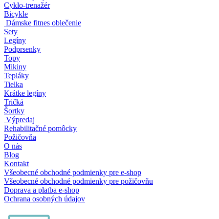
Cyklo-trenažér
Bicykle
Dámske fitnes oblečenie
Sety
Legíny
Podprsenky
Topy
Mikiny
Tepláky
Tielka
Krátke legíny
Tričká
Šortky
Výpredaj
Rehabilitačné pomôcky
Požičovňa
O nás
Blog
Kontakt
Všeobecné obchodné podmienky pre e-shop
Všeobecné obchodné podmienky pre požičovňu
Doprava a platba e-shop
Ochrana osobných údajov