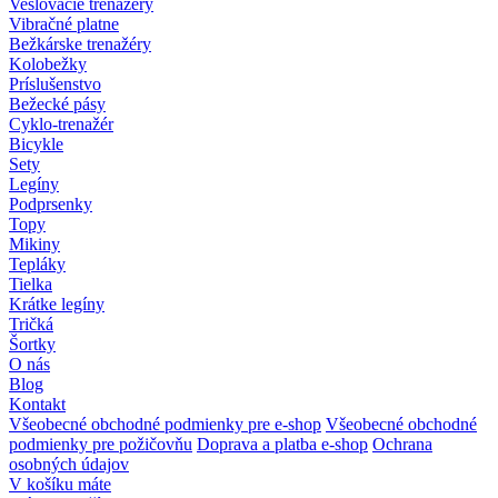
Veslovacie trenažéry
Vibračné platne
Bežkárske trenažéry
Kolobežky
Príslušenstvo
Bežecké pásy
Cyklo-trenažér
Bicykle
Sety
Legíny
Podprsenky
Topy
Mikiny
Tepláky
Tielka
Krátke legíny
Tričká
Šortky
O nás
Blog
Kontakt
Všeobecné obchodné podmienky pre e-shop
Všeobecné obchodné
podmienky pre požičovňu
Doprava a platba e-shop
Ochrana
osobných údajov
V košíku máte