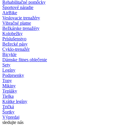
Rehabilitačné pomôcky
Športové náradie
AirBike
Veslovacie trenažéry
Vibračné platne
Bežkárske trenažéry
Kolobežky
Príslušenstvo
Bežecké pásy
Cyklo-trenažér
Bicykle
Dámske fitnes oblečenie
Sety
Legíny
Podprsenky
Topy
Mikiny
Tepláky
Tielka
Krátke legíny
Tričká
Šortky
Výpredaj
sledujte nás