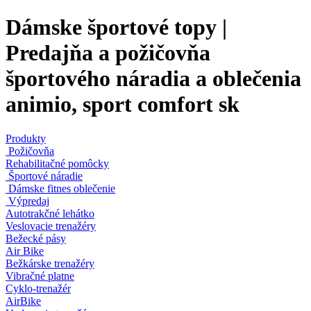
Dámske športové topy |
Predajňa a požičovňa
športového náradia a oblečenia
animio, sport comfort sk
Produkty
Požičovňa
Rehabilitačné pomôcky
Športové náradie
Dámske fitnes oblečenie
Výpredaj
Autotrakčné lehátko
Veslovacie trenažéry
Bežecké pásy
Air Bike
Bežkárske trenažéry
Vibračné platne
Cyklo-trenažér
AirBike