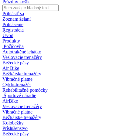
Prázdny košík
Prihlásiť sa
Zoznam želaní
Prihlásenie
Registrácia
Úvod
Produkty
Požičovňa
Autotrakčné lehátko
Veslovacie trenažéry
Bežecké pásy
Air Bike
Bežkárske trenažéry
Vibračné platne
Cyklo-trenažér
Rehabilitačné pomôcky
Športové náradie
AirBike
Veslovacie trenažéry
Vibračné platne
Bežkárske trenažéry
Kolobežky
Príslušenstvo
Bežecké pásy