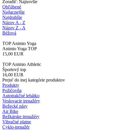
Zoradiť: Najnovšie
Obľúbené
Najlacnejšie
Najdrahšie
Názov A - Z
Názov Z - A
Béžová
TOP Animio Yoga
Animio Yoga TOP
15,00
EUR
TOP Animio Athletic
Športový top
16,00
EUR
Prejsť do inej kategórie produktov
Produkty
Požičovňa
Autotrakčné lehátko
Veslovacie trenažéry
Bežecké pásy
Air Bike
Bežkárske trenažéry
Vibračné platne
Cyklo-trenažér