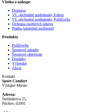
Všetko o nákupe
Doprava
Vš. obchodné podmienky Eshop
Vš. obchodné podmienky Požičovňa
Ochrana osobných údajov
Platba (platobné možnosti)
Produkty
Požičovňa
Športové náradie
Športové oblečenie
Doplnky
Výpredaj
Akcie
Kontakt
Sport Comfort
Výdajne Miesto
Adresa:
Štefánikova 25,
Púchov, 02001