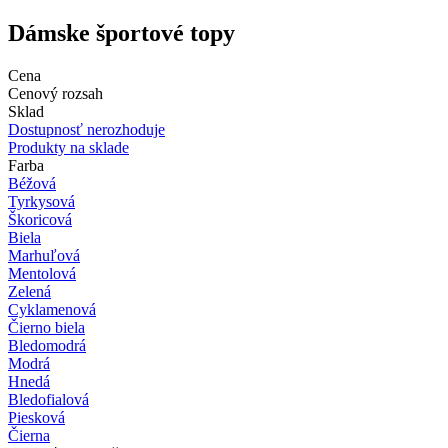
Dámske športové topy
Cena
Cenový rozsah
Sklad
Dostupnosť nerozhoduje
Produkty na sklade
Farba
Béžová
Tyrkysová
Škoricová
Biela
Marhuľová
Mentolová
Zelená
Cyklamenová
Čierno biela
Bledomodrá
Modrá
Hnedá
Bledofialová
Piesková
Čierna