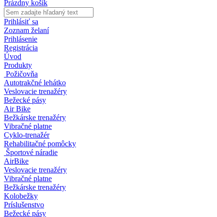
Prázdny košík
Prihlásiť sa
Zoznam želaní
Prihlásenie
Registrácia
Úvod
Produkty
Požičovňa
Autotrakčné lehátko
Veslovacie trenažéry
Bežecké pásy
Air Bike
Bežkárske trenažéry
Vibračné platne
Cyklo-trenažér
Rehabilitačné pomôcky
Športové náradie
AirBike
Veslovacie trenažéry
Vibračné platne
Bežkárske trenažéry
Kolobežky
Príslušenstvo
Bežecké pásy