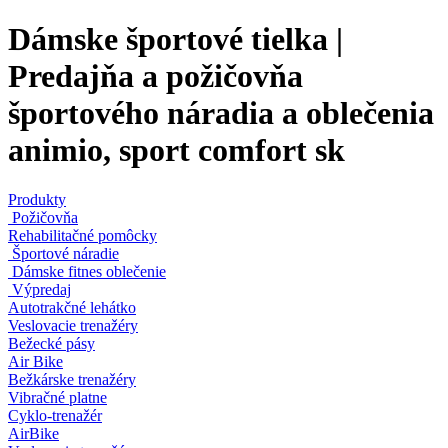
Dámske športové tielka |
Predajňa a požičovňa
športového náradia a oblečenia
animio, sport comfort sk
Produkty
Požičovňa
Rehabilitačné pomôcky
Športové náradie
Dámske fitnes oblečenie
Výpredaj
Autotrakčné lehátko
Veslovacie trenažéry
Bežecké pásy
Air Bike
Bežkárske trenažéry
Vibračné platne
Cyklo-trenažér
AirBike