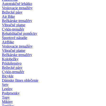
Autotrakčné lehátko
Veslovacie trenažéry
Bežecké pásy
Air Bike
Bežkárske trenažéry
Vibračné platne
Cyklo-trenažér
Rehabilitačné pomôcky
Športové náradie
AirBike
Veslovacie trenažéry
Vibračné platne
Bežkárske trenažéry
Kolobežky
Príslušenstvo
Bežecké pásy
Cyklo-trenažér
Bicykle
Dámske fitnes oblečenie
Sety
Legíny
Podprsenky
Topy
Mikiny
Tepláky