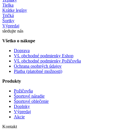
Tielka
Krátke legíny
Tričká
Šortky
Výpredaj
sledujte nás
Všetko o nákupe
Doprava
Vš. obchodné podmienky Eshop
Vš. obchodné podmienky Požičovňa
Ochrana osobných údajov
Platba (platobné možnosti)
Produkty
Požičovňa
Športové náradie
Športové oblečenie
Doplnky
Výpredaj
Akcie
Kontakt