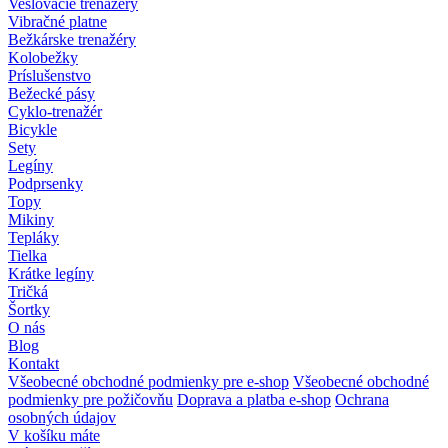
Veslovacie trenažéry
Vibračné platne
Bežkárske trenažéry
Kolobežky
Príslušenstvo
Bežecké pásy
Cyklo-trenažér
Bicykle
Sety
Legíny
Podprsenky
Topy
Mikiny
Tepláky
Tielka
Krátke legíny
Tričká
Šortky
O nás
Blog
Kontakt
Všeobecné obchodné podmienky pre e-shop
Všeobecné obchodné
podmienky pre požičovňu
Doprava a platba e-shop
Ochrana
osobných údajov
V košíku máte