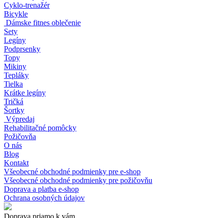
Cyklo-trenažér
Bicykle
Dámske fitnes oblečenie
Sety
Legíny
Podprsenky
Topy
Mikiny
Tepláky
Tielka
Krátke legíny
Tričká
Šortky
Výpredaj
Rehabilitačné pomôcky
Požičovňa
O nás
Blog
Kontakt
Všeobecné obchodné podmienky pre e-shop
Všeobecné obchodné podmienky pre požičovňu
Doprava a platba e-shop
Ochrana osobných údajov
Doprava priamo k vám