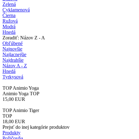
Zelená
Cyklamenová
Čierna
Ružová
Modrá
Hnedá
Zoradiť: Názov Z - A
Obľúbené
Najnovšie
Najlacnejšie
Najdrahšie
Názov A - Z
Hnedá
Tyrkysová
TOP Animio Yoga
Animio Yoga TOP
15,00
EUR
TOP Animio Tiger
TOP
18,00
EUR
Prejsť do inej kategórie produktov
Produkty
Požičovňa