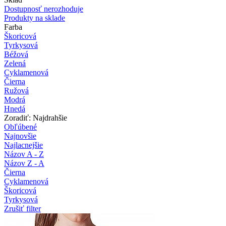
Dostupnosť nerozhoduje
Produkty na sklade
Farba
Škoricová
Tyrkysová
Béžová
Zelená
Cyklamenová
Čierna
Ružová
Modrá
Hnedá
Zoradiť: Najdrahšie
Obľúbené
Najnovšie
Najlacnejšie
Názov A - Z
Názov Z - A
Čierna
Cyklamenová
Škoricová
Tyrkysová
Zrušiť filter