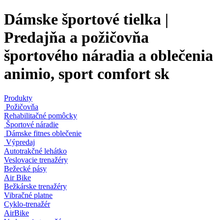
Dámske športové tielka |
Predajňa a požičovňa
športového náradia a oblečenia
animio, sport comfort sk
Produkty
Požičovňa
Rehabilitačné pomôcky
Športové náradie
Dámske fitnes oblečenie
Výpredaj
Autotrakčné lehátko
Veslovacie trenažéry
Bežecké pásy
Air Bike
Bežkárske trenažéry
Vibračné platne
Cyklo-trenažér
AirBike