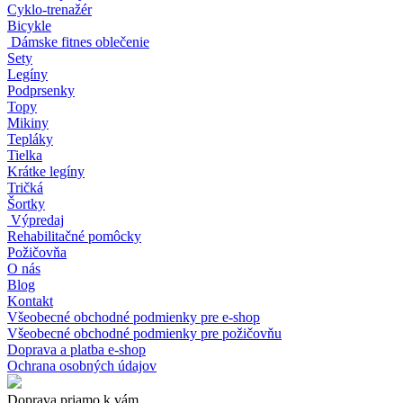
Cyklo-trenažér
Bicykle
Dámske fitnes oblečenie
Sety
Legíny
Podprsenky
Topy
Mikiny
Tepláky
Tielka
Krátke legíny
Tričká
Šortky
Výpredaj
Rehabilitačné pomôcky
Požičovňa
O nás
Blog
Kontakt
Všeobecné obchodné podmienky pre e-shop
Všeobecné obchodné podmienky pre požičovňu
Doprava a platba e-shop
Ochrana osobných údajov
Doprava priamo k vám