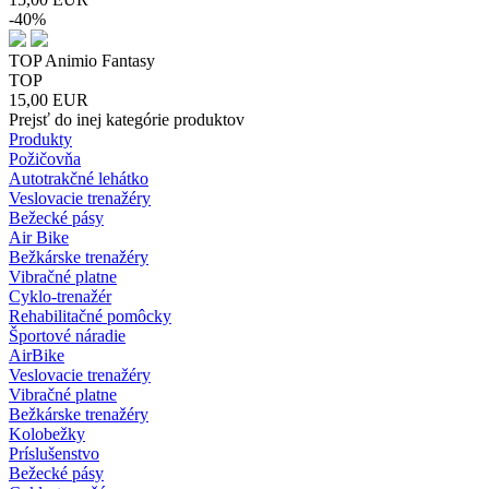
-40%
TOP Animio Fantasy
TOP
15,00
EUR
Prejsť do inej kategórie produktov
Produkty
Požičovňa
Autotrakčné lehátko
Veslovacie trenažéry
Bežecké pásy
Air Bike
Bežkárske trenažéry
Vibračné platne
Cyklo-trenažér
Rehabilitačné pomôcky
Športové náradie
AirBike
Veslovacie trenažéry
Vibračné platne
Bežkárske trenažéry
Kolobežky
Príslušenstvo
Bežecké pásy