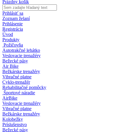
Prázdny košík
Prihlásiť sa
Zoznam želaní
Prihlásenie
Registrácia
Úvod
Produkty
Požičovňa
Autotrakčné lehátko
Veslovacie trenažéry
Bežecké pásy
Air Bike
Bežkárske trenažéry
Vibračné platne
Cyklo-trenažér
Rehabilitačné pomôcky
Športové náradie
AirBike
Veslovacie trenažéry
Vibračné platne
Bežkárske trenažéry
Kolobežky
Príslušenstvo
Bežecké pásy