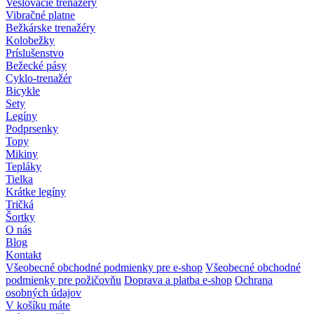
Veslovacie trenažéry
Vibračné platne
Bežkárske trenažéry
Kolobežky
Príslušenstvo
Bežecké pásy
Cyklo-trenažér
Bicykle
Sety
Legíny
Podprsenky
Topy
Mikiny
Tepláky
Tielka
Krátke legíny
Tričká
Šortky
O nás
Blog
Kontakt
Všeobecné obchodné podmienky pre e-shop
Všeobecné obchodné
podmienky pre požičovňu
Doprava a platba e-shop
Ochrana
osobných údajov
V košíku máte