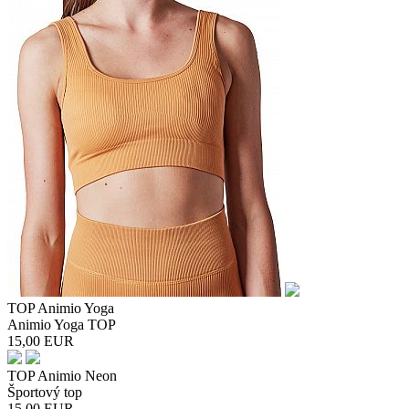
TOP Animio Yoga
Animio Yoga TOP
15,00
EUR
TOP Animio Neon
Športový top
15,00
EUR