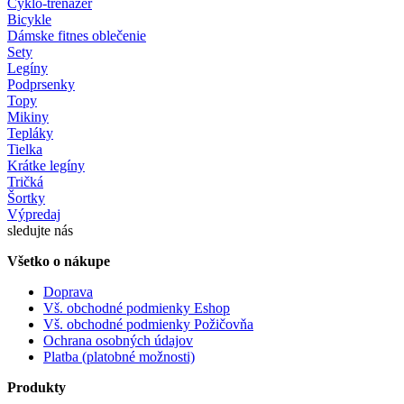
Cyklo-trenažér
Bicykle
Dámske fitnes oblečenie
Sety
Legíny
Podprsenky
Topy
Mikiny
Tepláky
Tielka
Krátke legíny
Tričká
Šortky
Výpredaj
sledujte nás
Všetko o nákupe
Doprava
Vš. obchodné podmienky Eshop
Vš. obchodné podmienky Požičovňa
Ochrana osobných údajov
Platba (platobné možnosti)
Produkty