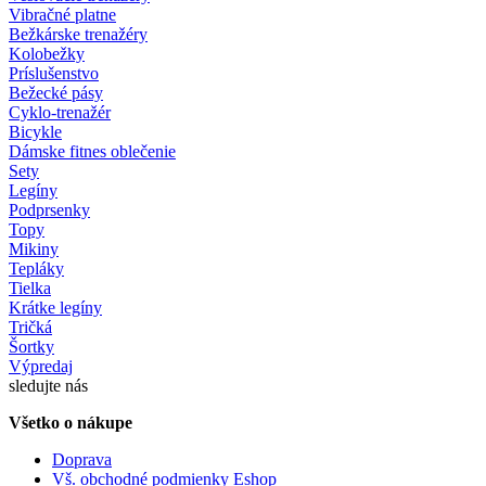
Vibračné platne
Bežkárske trenažéry
Kolobežky
Príslušenstvo
Bežecké pásy
Cyklo-trenažér
Bicykle
Dámske fitnes oblečenie
Sety
Legíny
Podprsenky
Topy
Mikiny
Tepláky
Tielka
Krátke legíny
Tričká
Šortky
Výpredaj
sledujte nás
Všetko o nákupe
Doprava
Vš. obchodné podmienky Eshop