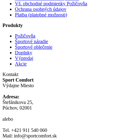
Vš. obchodné podmienky Požičovňa
Ochrana osobných údajov
Platba (platobné možnosti)
Produkty
Požičovňa
Športové náradie
Športové oblečenie
Doplnky
Výpredaj
Akcie
Kontakt
Sport Comfort
Výdajne Miesto
Adresa:
Štefánikova 25,
Púchov, 02001
alebo
Tel. +421 911 540 060
Mail: info@sportcomfort.sk