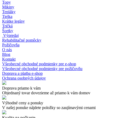
Topy
Mikiny
Tepláky
Tielka
Krátke legíny
Tričká
Šortky
Výpredaj
Rehabilitačné pomôcky
Požičovňa
O nás
Blog
Kontakt
Všeobecné obchodné podmienky pre e-shop
Všeobecné obchodné podmienky pre požičovňu
Doprava a platba e-shop
Ochrana osobných údajov
Doprava priamo k vám
Objednaný tovar dovezieme až priamo k vám domov
Výhodné ceny a ponuky
V našej ponuke nájdete položky so zaujímavými cenami
Kvalita na počkanie