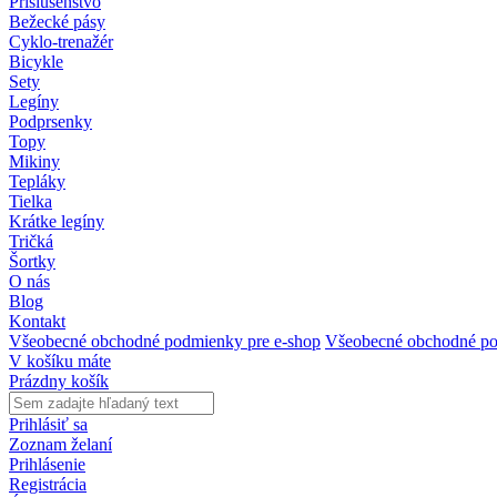
Príslušenstvo
Bežecké pásy
Cyklo-trenažér
Bicykle
Sety
Legíny
Podprsenky
Topy
Mikiny
Tepláky
Tielka
Krátke legíny
Tričká
Šortky
O nás
Blog
Kontakt
Všeobecné obchodné podmienky pre e-shop
Všeobecné obchodné po
V košíku máte
Prázdny košík
Prihlásiť sa
Zoznam želaní
Prihlásenie
Registrácia