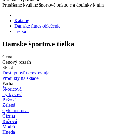
Prinášame kvalitné športové prístroje a doplnky k nim
Katalóg
Dámske fitnes oblečenie
Tielka
Dámske športové tielka
Cena
Cenový rozsah
Sklad
Dostupnosť nerozhoduje
Produkty na sklade
Farba
Škoricová
Tyrkysová
Béžová
Zelená
Cyklamenová
Čierna
Ružová
Modrá
Hnedá