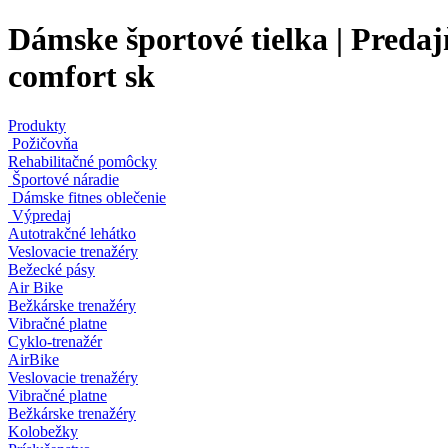
Dámske športové tielka | Predaj
comfort sk
Produkty
Požičovňa
Rehabilitačné pomôcky
Športové náradie
Dámske fitnes oblečenie
Výpredaj
Autotrakčné lehátko
Veslovacie trenažéry
Bežecké pásy
Air Bike
Bežkárske trenažéry
Vibračné platne
Cyklo-trenažér
AirBike
Veslovacie trenažéry
Vibračné platne
Bežkárske trenažéry
Kolobežky