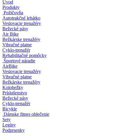
Úvod
Produkty
Požičovňa
Autotrakčné lehátko
Veslovacie trenažéry
Bežecké pásy
Air Bike
Bežkárske trenažéry
Vibračné platne
Cyklo-trenažér
Rehabilitačné pomôcky
Športové náradie
AirBike
Veslovacie trenažéry
Vibračné platne
Bežkárske trenažéry
Kolobežky
Príslušenstvo
Bežecké pásy
Cyklo-trenažér
Bicykle
Dámske fitnes oblečenie
Sety
Legíny
Podprsenky