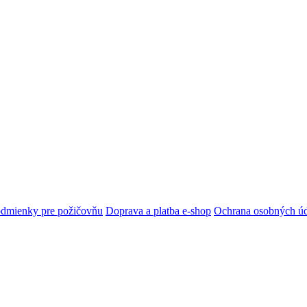
dmienky pre požičovňu
Doprava a platba e-shop
Ochrana osobných ú