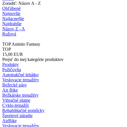
Zoradiť: Názov A - Z
Obľúbené
Najnovšie
Najlacnejšie
Najdrahšie
Názov Z - A
Ružová
TOP Animio Fantasy
TOP
15,00
EUR
Prejsť do inej kategórie produktov
Produkty
Požičovňa
Autotrakčné lehátko
Veslovacie trenažéry
Bežecké pásy
Air Bike
Bežkárske trenažéry
Vibračné platne
Cyklo-trenažér
Rehabilitačné pomôcky
Športové náradie
AirBike
Veslovacie trenažéry