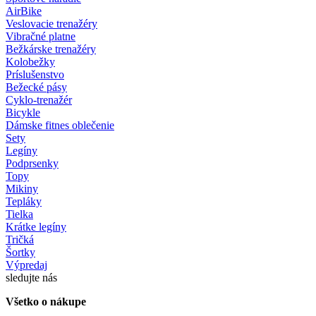
AirBike
Veslovacie trenažéry
Vibračné platne
Bežkárske trenažéry
Kolobežky
Príslušenstvo
Bežecké pásy
Cyklo-trenažér
Bicykle
Dámske fitnes oblečenie
Sety
Legíny
Podprsenky
Topy
Mikiny
Tepláky
Tielka
Krátke legíny
Tričká
Šortky
Výpredaj
sledujte nás
Všetko o nákupe