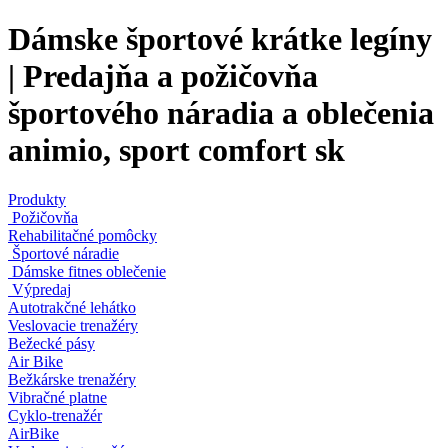
Dámske športové krátke legíny
| Predajňa a požičovňa
športového náradia a oblečenia
animio, sport comfort sk
Produkty
Požičovňa
Rehabilitačné pomôcky
Športové náradie
Dámske fitnes oblečenie
Výpredaj
Autotrakčné lehátko
Veslovacie trenažéry
Bežecké pásy
Air Bike
Bežkárske trenažéry
Vibračné platne
Cyklo-trenažér
AirBike