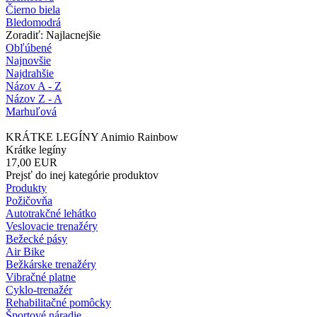
Čierno biela
Bledomodrá
Zoradiť: Najlacnejšie
Obľúbené
Najnovšie
Najdrahšie
Názov A - Z
Názov Z - A
Marhuľová
KRÁTKE LEGÍNY Animio Rainbow
Krátke legíny
17,00
EUR
Prejsť do inej kategórie produktov
Produkty
Požičovňa
Autotrakčné lehátko
Veslovacie trenažéry
Bežecké pásy
Air Bike
Bežkárske trenažéry
Vibračné platne
Cyklo-trenažér
Rehabilitačné pomôcky
Športové náradie