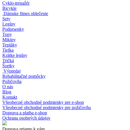
Cyklo-trenažér
Bicykle
Dámske fitnes oblečenie
Sety
Legíny
Podprsenky
Topy
Mikiny
Tepláky
Tielka
Krátke legíny
Tričká
Šortky
Výpredaj
Rehabilitačné pomôcky
Požičovňa
O nás
Blog
Kontakt
Všeobecné obchodné podmienky pre e-shop
Všeobecné obchodné podmienky pre požičovňu
Doprava a platba e-shop
Ochrana osobných údajov
Doprava priamo k vám