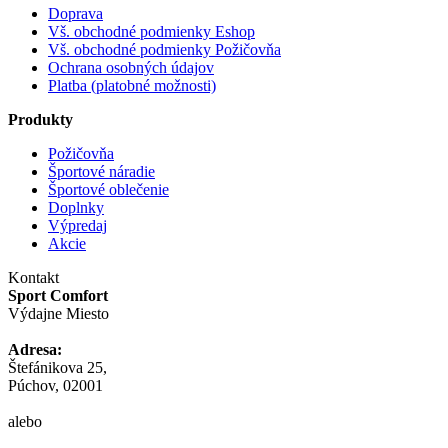
Doprava
Vš. obchodné podmienky Eshop
Vš. obchodné podmienky Požičovňa
Ochrana osobných údajov
Platba (platobné možnosti)
Produkty
Požičovňa
Športové náradie
Športové oblečenie
Doplnky
Výpredaj
Akcie
Kontakt
Sport Comfort
Výdajne Miesto
Adresa:
Štefánikova 25,
Púchov, 02001
alebo