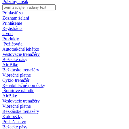
Prázdny košík
Prihlásiť sa
Zoznam želaní
Prihlásenie
Registrácia
Úvod
Produkty
Požičovňa
Autotrakčné lehátko
Veslovacie trenažéry
Bežecké pásy
Air Bike
Bežkárske trenažéry
Vibračné platne
Cyklo-trenažér
Rehabilitačné pomôcky
Športové náradie
AirBike
Veslovacie trenažéry
Vibračné platne
Bežkárske trenažéry
Kolobežky
Príslušenstvo
Bežecké pásy