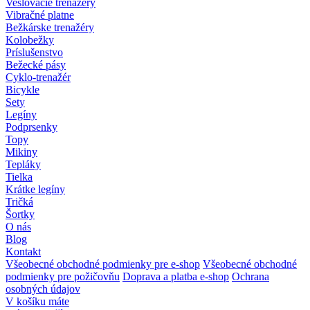
Veslovacie trenažéry
Vibračné platne
Bežkárske trenažéry
Kolobežky
Príslušenstvo
Bežecké pásy
Cyklo-trenažér
Bicykle
Sety
Legíny
Podprsenky
Topy
Mikiny
Tepláky
Tielka
Krátke legíny
Tričká
Šortky
O nás
Blog
Kontakt
Všeobecné obchodné podmienky pre e-shop
Všeobecné obchodné
podmienky pre požičovňu
Doprava a platba e-shop
Ochrana
osobných údajov
V košíku máte